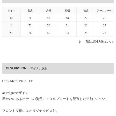
サイズ
着丈
身幅
肩幅
袖丈
アームホール
M
70
53
48
22
26
L
73
56
51
23
27
XL
76
59
54
24
28
chevron_right
商品の採寸方法はこちら
DESCRIPTION
アイテム説明
Dirty Metal Plate TEE
●Design/デザイン
風合いのあるボディの胸元にメタルプレートを配置した半袖Tシャツ。
フロント左裾にはオリジナルピス付。