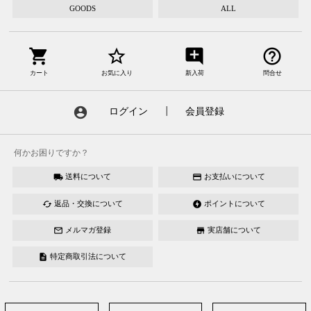
GOODS
ALL
shopping_cart
star_border
add_comment
help_outline
カート
お気に入り
新入荷
問合せ
account_circle
ログイン
┃
会員登録
何かお困りですか？
送料について
お支払いについて
local_shipping
credit_card
返品・交換について
ポイントについて
cached
offline_bolt
メルマガ登録
実店舗について
mail_outline
store
特定商取引法について
description