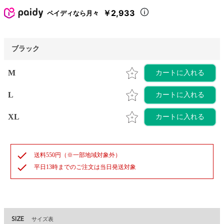
￥2,933
ペイディなら月々
ブラック
M
カートに入れる
L
カートに入れる
XL
カートに入れる
check
送料550円（※一部地域対象外）
check
平日13時までのご注文は当日発送対象
SIZE
サイズ表