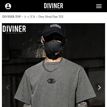
account_circle
menu
DIVINER-TOP
トップス
Dirty Metal Plate TEE