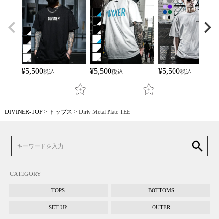
¥
5,500
¥
5,500
¥
5,500
税込
税込
税込
DIVINER-TOP
トップス
Dirty Metal Plate TEE
search
CATEGORY
TOPS
BOTTOMS
SET UP
OUTER