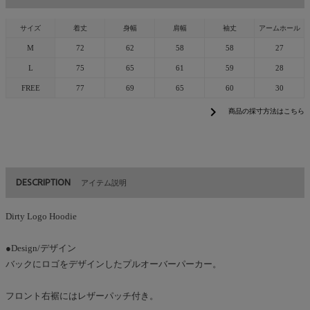
サイズ
着丈
身幅
肩幅
袖丈
アームホール
M
72
62
58
58
27
L
75
65
61
59
28
FREE
77
69
65
60
30
chevron_right
商品の採寸方法はこちら
DESCRIPTION
アイテム説明
Dirty Logo Hoodie
●Design/デザイン
バックにロゴをデザインしたプルオーバーパーカー。
フロント右裾にはレザーパッチ付き。