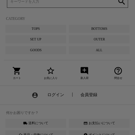
search
CATEGORY
TOPS
BOTTOMS
SET UP
OUTER
GOODS
ALL
shopping_cart
star_border
add_comment
help_outline
カート
お気に入り
新入荷
問合せ
account_circle
ログイン
┃
会員登録
何かお困りですか？
送料について
お支払いについて
local_shipping
credit_card
返品・交換について
ポイントについて
cached
offline_bolt