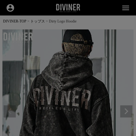
account_circle
menu
DIVINER-TOP
トップス
Dirty Logo Hoodie