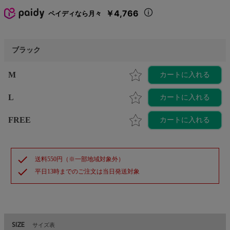
￥4,766
ペイディなら月々
ブラック
M
カートに入れる
L
カートに入れる
FREE
カートに入れる
check
送料550円（※一部地域対象外）
check
平日13時までのご注文は当日発送対象
SIZE
サイズ表