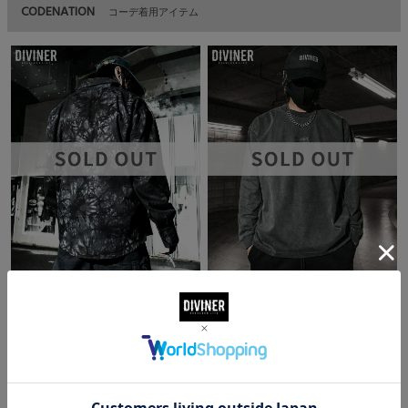
CODENATION
コーデ着用アイテム
Uneven Dyeing Shirt
Back Message L/TEE