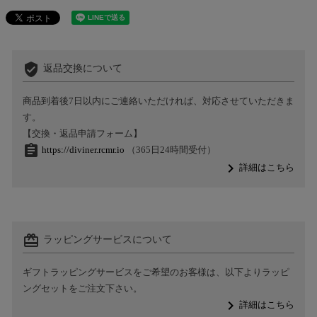
verified_user
返品交換について
商品到着後7日以内にご連絡いただければ、対応させていただきま
す。
【交換・返品申請フォーム】
assignment
https://diviner.rcmr.io
（365日24時間受付）
navigate_next
詳細はこちら
card_giftcard
ラッピングサービスについて
ギフトラッピングサービスをご希望のお客様は、以下よりラッピ
ングセットをご注文下さい。
navigate_next
詳細はこちら