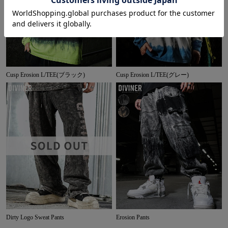
Cusp Erosion L/TEE(ブラック)
Cusp Erosion L/TEE(グレー)
Dirty Logo Sweat Pants
Erosion Pants