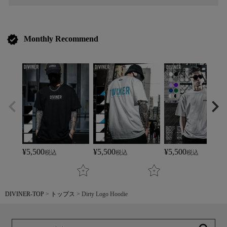
verified
Monthly Recommend
¥
5,500
¥
5,500
¥
5,500
税込
税込
税込
DIVINER-TOP
トップス
Dirty Logo Hoodie