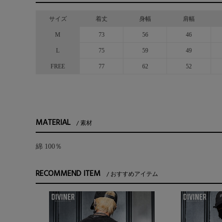
サイズ
着丈
身幅
肩幅
M
73
56
46
L
75
59
49
FREE
77
62
52
MATERIAL
素材
綿 100％
RECOMMEND ITEM
おすすめアイテム