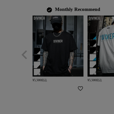
Monthly Recommend
verified
¥
5,500
税込
¥
5,500
税込