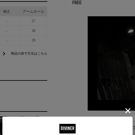
FREE
袖丈
アームホール
-
27
-
28
-
29
chevron_right
商品の採寸方法はこちら
alarm
平日お昼13時までのご注