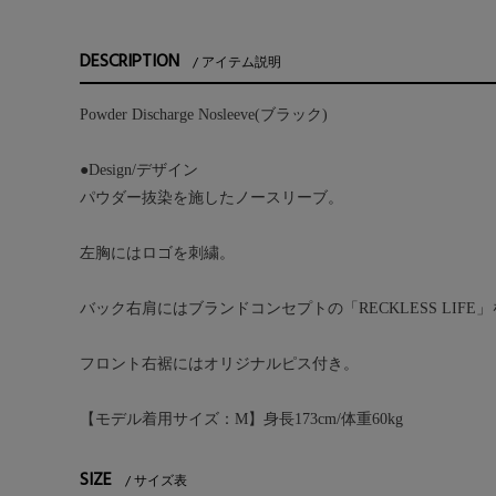
DESCRIPTION
アイテム説明
Powder Discharge Nosleeve(ブラック)
●Design/デザイン
パウダー抜染を施したノースリーブ。
左胸にはロゴを刺繍。
バック右肩にはブランドコンセプトの「RECKLESS LIFE
フロント右裾にはオリジナルピス付き。
【モデル着用サイズ：M】身長173cm/体重60kg
SIZE
サイズ表