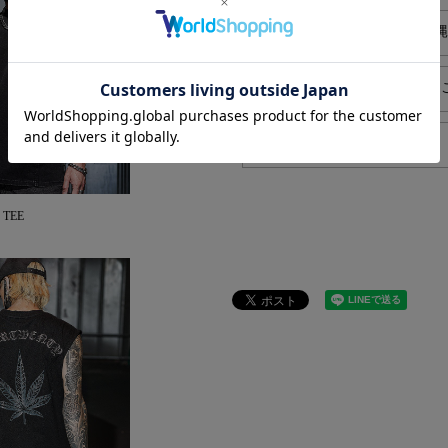
local_shipping
送料550円でお届け（沖
card_giftcard
プレゼントラッピングは
block
返品/交換について
o TEE