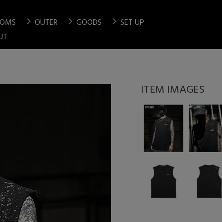
chevron_right
chevron_right
chevron_right
TOMS
OUTER
GOODS
SET UP
検索
UT