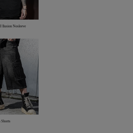
lusion Nosleeve
 Shorts