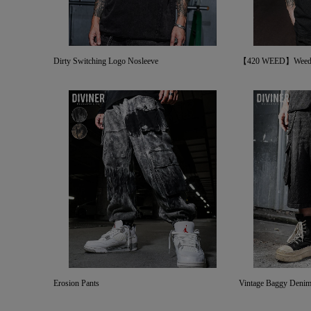
Dirty Switching Logo Nosleeve
【420 WEED】WeedI l
Erosion Pants
Vintage Baggy Denim