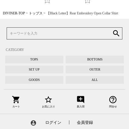
DIVINER-TOP
トップス
【Black Letter】Rear Embroidery Open Collar Shirt
search
CATEGORY
TOPS
BOTTOMS
SET UP
OUTER
GOODS
ALL
shopping_cart
star_border
add_comment
help_outline
カート
お気に入り
新入荷
問合せ
account_circle
ログイン
┃
会員登録