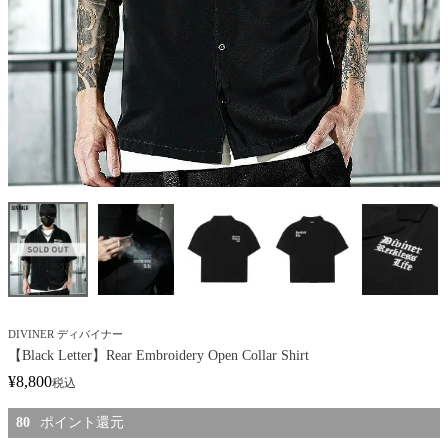
DIVINER ディバイナー
【Black Letter】Rear Embroidery Open Collar Shirt
¥
8,800
税込
80