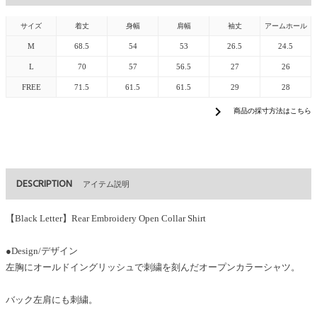
サイズ
着丈
身幅
肩幅
袖丈
アームホール
M
68.5
54
53
26.5
24.5
L
70
57
56.5
27
26
FREE
71.5
61.5
61.5
29
28
chevron_right
商品の採寸方法はこちら
DESCRIPTION
アイテム説明
【Black Letter】Rear Embroidery Open Collar Shirt
●Design/デザイン
左胸にオールドイングリッシュで刺繍を刻んだオープンカラーシャツ。
バック左肩にも刺繍。