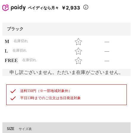
￥2,933
ペイディなら月々
ブラック
M
在庫切れ
—
L
在庫切れ
—
FREE
在庫切れ
—
申し訳ございません。ただいま在庫がございません。
check
送料550円（※一部地域対象外）
check
平日13時までのご注文は当日発送対象
SIZE
サイズ表