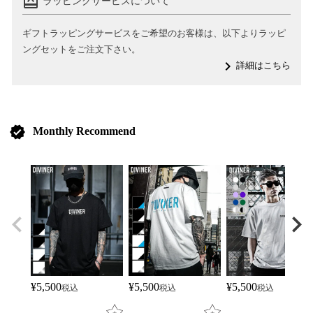
card_giftcard
ラッピングサービスについて
ギフトラッピングサービスをご希望のお客様は、以下よりラッピ
ングセットをご注文下さい。
navigate_next
詳細はこちら
verified
Monthly Recommend
¥
5,500
¥
5,500
¥
5,500
税込
税込
税込