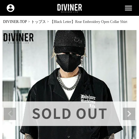
account_circle
menu
DIVINER-TOP
トップス
【Black Letter】Rear Embroidery Open Collar Shirt