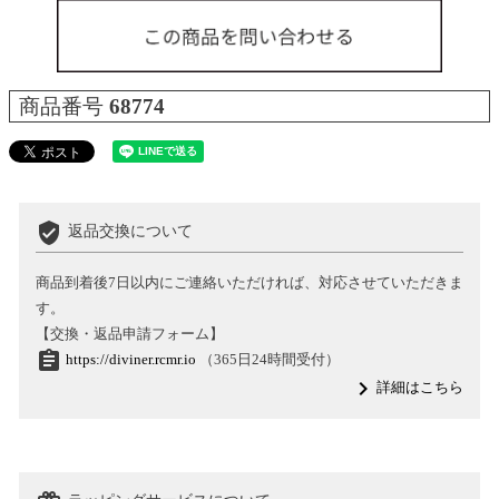
商品番号
68774
verified_user
返品交換について
商品到着後7日以内にご連絡いただければ、対応させていただきま
す。
【交換・返品申請フォーム】
assignment
https://diviner.rcmr.io
（365日24時間受付）
navigate_next
詳細はこちら