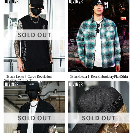
【Black Letter】Carve Revelation
【BlackLetter】RearEmbroideryPlaidShirt
Nosleeve(ブラック)