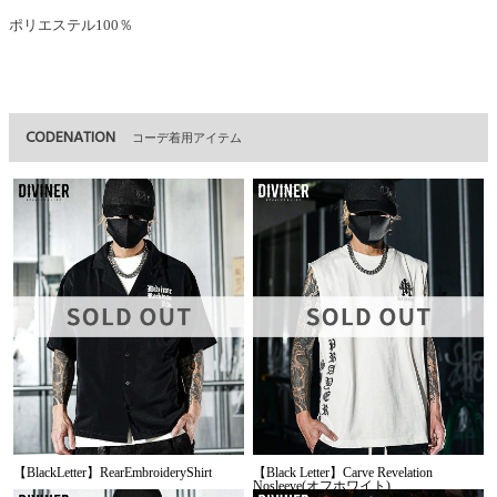
ポリエステル100％
CODENATION
コーデ着用アイテム
【BlackLetter】RearEmbroideryShirt
【Black Letter】Carve Revelation
Nosleeve(オフホワイト)