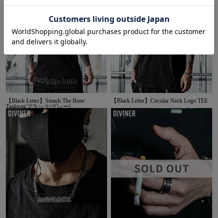
【Black Letter】Smash The Bone
【Black Letter】Circular Neck Logo TEE
Tanktop(ブラック/グレー)