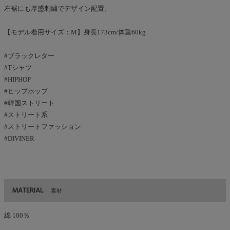
左裾にも厚盛刺繍でデザイン配置。
【モデル着用サイズ：M】身長173cm/体重60kg
#ブラックレター
#Tシャツ
#HIPHOP
#ヒップホップ
#韓国ストリート
#ストリート系
#ストリートファッション
#DIVINER
MATERIAL
素材
綿 100％