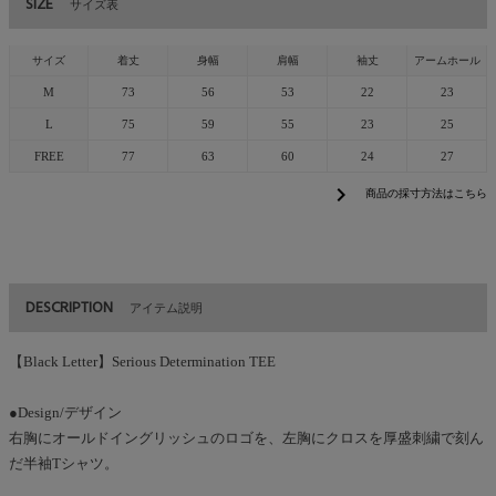
SIZE
サイズ表
サイズ
着丈
身幅
肩幅
袖丈
アームホール
M
73
56
53
22
23
L
75
59
55
23
25
FREE
77
63
60
24
27
chevron_right
商品の採寸方法はこちら
DESCRIPTION
アイテム説明
【Black Letter】Serious Determination TEE
●Design/デザイン
右胸にオールドイングリッシュのロゴを、左胸にクロスを厚盛刺繍で刻ん
だ半袖Tシャツ。