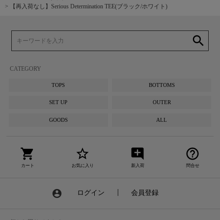
【再入荷なし】Serious Determination TEE(ブラック/ホワイト)
search
CATEGORY
TOPS
BOTTOMS
SET UP
OUTER
GOODS
ALL
shopping_cart
star_border
add_comment
help_outline
カート
お気に入り
新入荷
問合せ
account_circle
ログイン
┃
会員登録