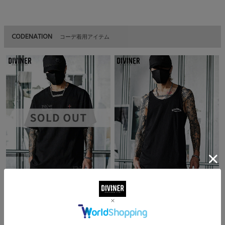
CODENATION
コーデ着用アイテム
【Black Letter】Serious Determination
【Black Letter】Smash The Bone
TEE(ブラック/グレー)
Tanktop(ブラック/ホワイト)