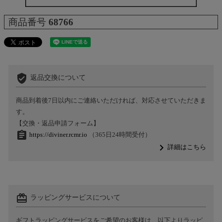
商品番号
68766
verified_user
返品交換について
商品到着後7日以内にご連絡いただければ、対応させていただきま
す。
【交換・返品申請フォーム】
assignment
https://diviner.rcmr.io
（365日24時間受付）
navigate_next
詳細はこちら
card_giftcard
ラッピングサービスについて
ギフトラッピングサービスをご希望のお客様は、以下よりラッピ