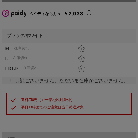
￥2,933
ペイディなら月々
ブラック/ホワイト
M
在庫切れ
—
L
在庫切れ
—
FREE
在庫切れ
—
申し訳ございません。ただいま在庫がございません。
check
送料550円（※一部地域対象外）
check
平日13時までのご注文は当日発送対象