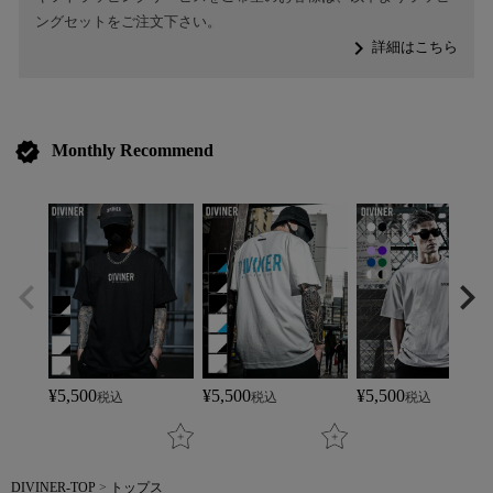
ングセットをご注文下さい。
navigate_next
詳細はこちら
verified
Monthly Recommend
¥
5,500
¥
5,500
¥
5,500
税込
税込
税込
DIVINER-TOP
トップス