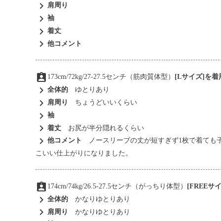
chevron_right
肩周り
chevron_right
袖
chevron_right
着丈
chevron_right
他コメント
assignment_ind
173cm/72kg/27-27.5センチ（筋肉質体型）
[Lサイズ]を
chevron_right
全体的
ゆとりあり
chevron_right
肩周り
ちょうどいいくらい
chevron_right
袖
chevron_right
着丈
お尻が半分隠れるくらい
chevron_right
他コメント
ノースリーブの丈が短すぎず1枚で着ても
こいい仕上がりになりました。
assignment_ind
174cm/74kg/26.5-27.5センチ（がっちり体型）
[FREE
chevron_right
全体的
かなりゆとりあり
chevron_right
肩周り
かなりゆとりあり