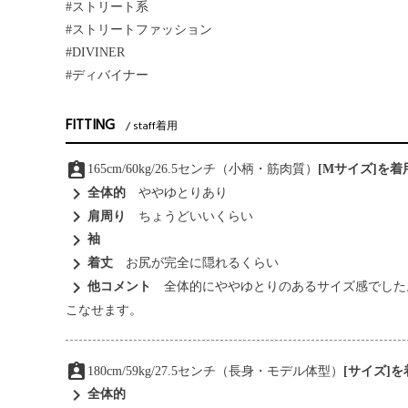
#ストリート系
#ストリートファッション
#DIVINER
#ディバイナー
FITTING
staff着用
assignment_ind
165cm/60kg/26.5センチ（小柄・筋肉質）
[Mサイズ]を
chevron_right
全体的
ややゆとりあり
chevron_right
肩周り
ちょうどいいくらい
chevron_right
袖
chevron_right
着丈
お尻が完全に隠れるくらい
chevron_right
他コメント
全体的にややゆとりのあるサイズ感でした
こなせます。
assignment_ind
180cm/59kg/27.5センチ（長身・モデル体型）
[サイズ]
chevron_right
全体的