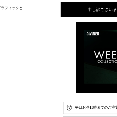
グラフィックと
申し訳ございま
alarm
平日お昼13時までのご注