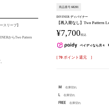
商品番号
68201
DIVINER ディバイナー
【再入荷なし】Two Pattern Log
ィードノースリーブ】
¥
7,700
税込
RからTwo Pattern
ペイディなら月々
[
70
ポイント還元 ]
ブ。
M
在庫切れ
L
在庫切れ
FREE
在庫切れ