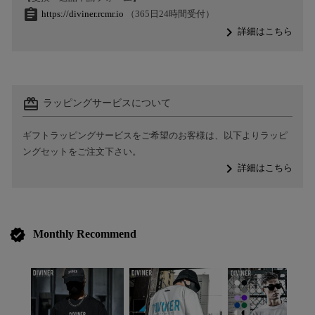
assignment
https://diviner.rcmr.io
（365日24時間受付）
navigate_next
詳細はこちら
card_giftcard
ラッピングサービスについて
ギフトラッピングサービスをご希望のお客様は、以下よりラッピ
ングセットをご注文下さい。
navigate_next
詳細はこちら
verified
Monthly Recommend