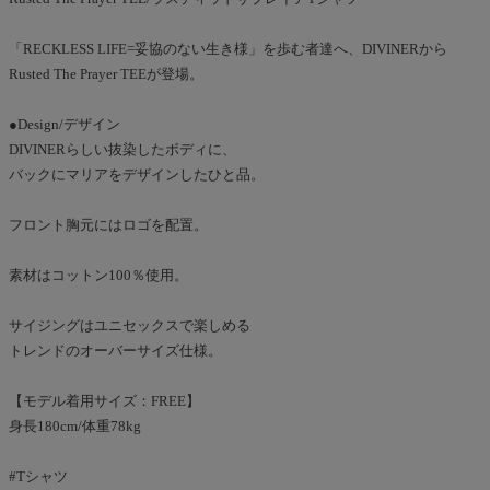
「RECKLESS LIFE=妥協のない生き様」を歩む者達へ、DIVINERから
Rusted The Prayer TEEが登場。
●Design/デザイン
DIVINERらしい抜染したボディに、
バックにマリアをデザインしたひと品。
フロント胸元にはロゴを配置。
素材はコットン100％使用。
サイジングはユニセックスで楽しめる
トレンドのオーバーサイズ仕様。
【モデル着用サイズ：FREE】
身長180cm/体重78kg
#Tシャツ