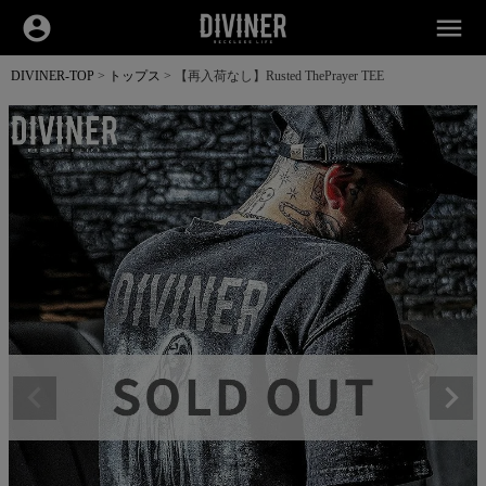
account_circle
menu
DIVINER-TOP
トップス
【再入荷なし】Rusted ThePrayer TEE