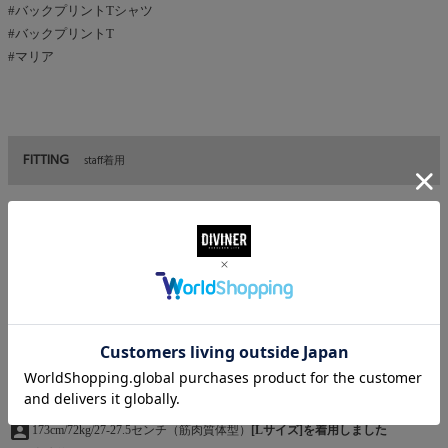
#バックプリントTシャツ
#バックプリントT
#マリア
FITTING
staff着用
chevron_right
スタッフ着用
assignment_ind
165cm/60kg/26.5センチ（小柄・筋肉質）
[Mサイズ]を着用しました
chevron_right
全体的
ゆとりがある
chevron_right
肩周り
肩幅より落ちる
chevron_right
袖
膝上くらい
chevron_right
着丈
お尻が完全に隠れるくらい
chevron_right
他コメント
全体的にゆとりがあったので、オーバーサイズとして着用出来
ました。
assignment_ind
173cm/72kg/27-27.5センチ（筋肉質体型）
[Lサイズ]を着用しました