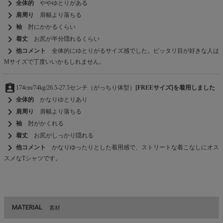
chevron_right
全体的
ややゆとりがある
chevron_right
肩周り
肩幅より落ちる
chevron_right
袖
肘にかかるくらい
chevron_right
着丈
お尻が半分隠れるくらい
chevron_right
他コメント
全体的にゆとりがるサイズ感でした。ピッタリ目が好きな人は
Mサイズで丁度いいかもしれません。
assignment_ind
174cm/74kg/26.5-27.5センチ（がっちり体型）
[FREEサイズ]を着用しました
chevron_right
全体的
かなりゆとりあり
chevron_right
肩周り
肩幅より落ちる
chevron_right
袖
肘がかくれる
chevron_right
着丈
お尻がしっかり隠れる
chevron_right
他コメント
かなりゆったりとした着用感で、ストリートな着こなしにオス
スメなTシャツです。
MATERIAL
素材