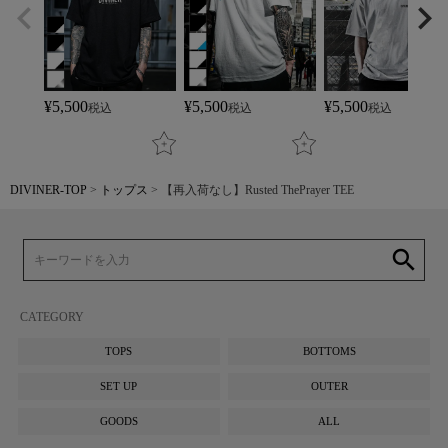
¥
5,500
¥
5,500
¥
5,500
税込
税込
税込
DIVINER-TOP
トップス
【再入荷なし】Rusted ThePrayer TEE
search
CATEGORY
TOPS
BOTTOMS
SET UP
OUTER
GOODS
ALL