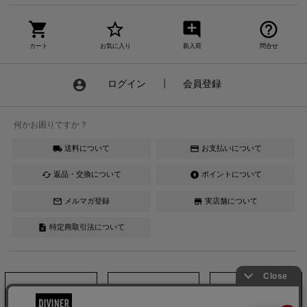
shopping_cart
star_border
add_comment
help_outline
カート
お気に入り
新入荷
問合せ
account_circle
ログイン
┃
会員登録
何かお困りですか？
送料について
お支払いについて
local_shipping
credit_card
返品・交換について
ポイントについて
cached
offline_bolt
メルマガ登録
実店舗について
mail_outline
store
特定商取引法について
description