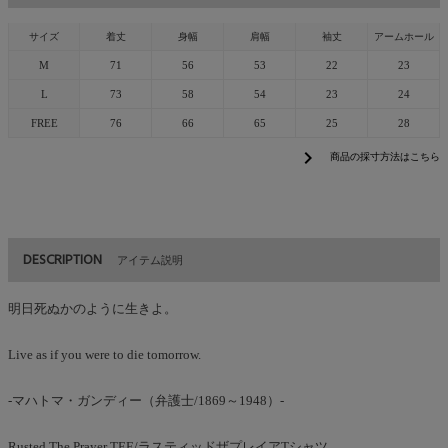
サイズ
着丈
身幅
肩幅
袖丈
アームホール
M
71
56
53
22
23
L
73
58
54
23
24
FREE
76
66
65
25
28
chevron_right
商品の採寸方法はこちら
DESCRIPTION
アイテム説明
明日死ぬかのように生きよ。
Live as if you were to die tomorrow.
-マハトマ・ガンディー（弁護士/1869～1948）-
Rusted The Prayer TEE/ラスティッドザプレイアTシャツ