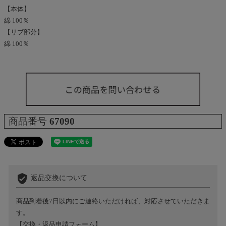
【本体】
綿 100％
【リブ部分】
綿 100％
商品番号
67090
verified_user
返品交換について
商品到着後7日以内にご連絡いただければ、対応させていただきま
す。
【交換・返品申請フォーム】