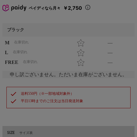
￥2,750
ペイディなら月々
ブラック
M
在庫切れ
—
L
在庫切れ
—
FREE
在庫切れ
—
申し訳ございません。ただいま在庫がございません。
check
送料550円（※一部地域対象外）
check
平日13時までのご注文は当日発送対象
SIZE
サイズ表