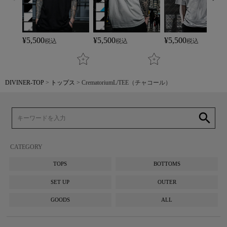
¥
5,500
¥
5,500
¥
5,500
税込
税込
税込
DIVINER-TOP
トップス
CrematoriumL/TEE（チャコール）
search
CATEGORY
TOPS
BOTTOMS
SET UP
OUTER
GOODS
ALL