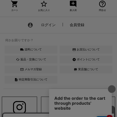
shopping_cart
star_border
add_comment
help_outline
カート
お気に入り
新入荷
問合せ
account_circle
ログイン
┃
会員登録
何かお困りですか？
送料について
お支払いについて
local_shipping
credit_card
返品・交換について
ポイントについて
cached
offline_bolt
メルマガ登録
実店舗について
mail_outline
store
特定商取引法について
description