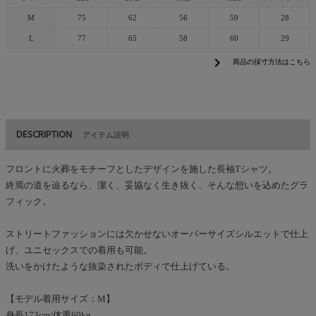
M
75
62
56
59
28
L
77
65
58
60
29
chevron_right
商品の採寸方法はこちら
DESCRIPTION
アイテム説明
フロントに火葬をモチーフとしたデザインを施した長袖Tシャツ。
終焉の道を辿るなら、潔く、妥協なく生き抜く、そんな想いを込めたグラ
フィック。
ストリートファッションには欠かせないオーバーサイズシルエットで仕上
げ、ユニセックスでの着用も可能。
洗いをかけたような抜染されたボディで仕上げている。
【モデル着用サイズ：M】
身長173cm/体重60kg