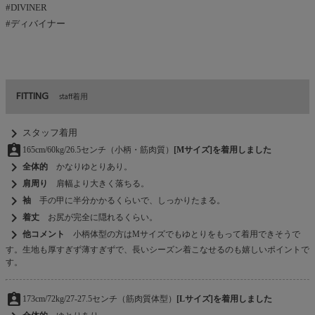
#DIVINER
#ディバイナー
FITTING
staff着用
chevron_right
スタッフ着用
assignment_ind
165cm/60kg/26.5センチ（小柄・筋肉質）
[Mサイズ]を着用しました
chevron_right
全体的
かなりゆとりあり。
chevron_right
肩周り
肩幅より大きく落ちる。
chevron_right
袖
手の甲に半分かかるくらいで、しっかりたまる。
chevron_right
着丈
お尻が完全に隠れるくらい。
chevron_right
他コメント
小柄体型の方はMサイズでもゆとりをもって着用できそうで
す。生地も厚すぎず薄すぎずで、長いシーズン着こなせるのも嬉しいポイントで
す。
assignment_ind
173cm/72kg/27-27.5センチ（筋肉質体型）
[Lサイズ]を着用しました