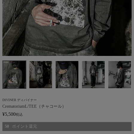
DIVINER ディバイナー
CrematoriumL/TEE（チャコール）
¥
5,500
税込
50