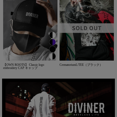
【OWN ROOTS】 Classic logo
CrematoriumL/TEE（ブラック）
embroidery CAP キャップ