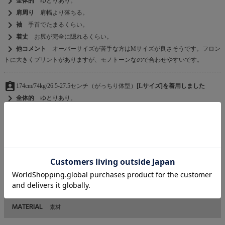
chevron_right
全体的
ゆとりあり。
chevron_right
肩周り
肩幅より落ちる。
chevron_right
袖
手首でたまるくらい。
chevron_right
着丈
お尻が完全に隠れるくらい。
chevron_right
他コメント
オーバーサイズが苦手な方はMサイズが良さそうです。フロン
トに大きくプリントがありますが、モノトーンなので合わせやすいです。
assignment_ind
174cm/74kg/26.5-27.5センチ（がっちり体型）
[Lサイズ]を着用しました
chevron_right
全体的
ゆとりあり。
chevron_right
肩周り
肩幅より落ちる。
chevron_right
袖
手首で少したまるくらい。
chevron_right
着丈
お尻が完全に隠れるくらい。
chevron_right
他コメント
ストリートファッションでは定番の、ファイヤーパターンが見
栄えがいいです。がっちり体型でもやや余裕を持って着用できました。
MATERIAL
素材