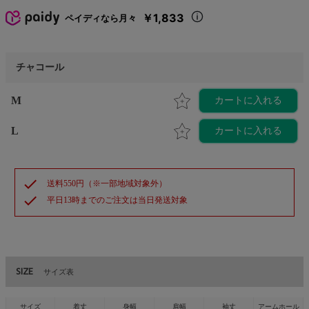
￥1,833
ペイディなら月々
チャコール
M
カートに入れる
L
カートに入れる
check
送料550円（※一部地域対象外）
check
平日13時までのご注文は当日発送対象
SIZE
サイズ表
サイズ
着丈
身幅
肩幅
袖丈
アームホール