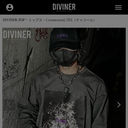
account_circle
menu
DIVINER-TOP
トップス
CrematoriumL/TEE（チャコール）