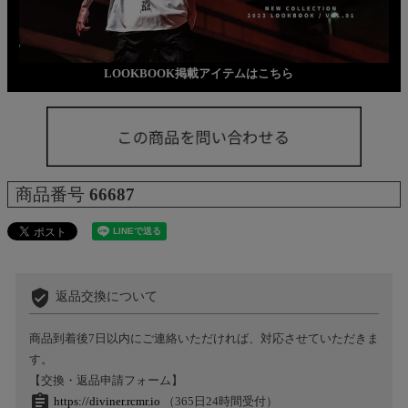
LOOKBOOK掲載アイテムはこちら
商品番号
66687
verified_user
返品交換について
商品到着後7日以内にご連絡いただければ、対応させていただきま
す。
【交換・返品申請フォーム】
assignment
https://diviner.rcmr.io
（365日24時間受付）