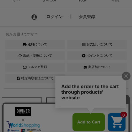
カート
お気に入り
新入荷
問合せ
account_circle
ログイン
┃
会員登録
何かお困りですか？
送料について
お支払いについて
local_shipping
credit_card
返品・交換について
ポイントについて
cached
offline_bolt
メルマガ登録
実店舗について
mail_outline
store
特定商取引法について
description
Instagram
LINE
YouTube