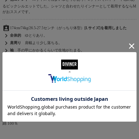
るビックシルエットでした。シャツと合わせたりインナーとして着用するならM
がおススメです。
assignment_ind
174cm/74kg/26.5-27.5センチ（がっちり体型）
[Lサイズ]を着用しました
chevron_right
全体的
ゆとりあり。
chevron_right
肩周り
肩幅より少し落ちる。
chevron_right
袖
手の甲にかかるくらいで生地がたまる。
chevron_right
着丈
お尻の半分が隠れるくらい。
chevron_right
他コメント
袖のたまり具合が程良くストリートな印象で良いですね。キャ
ッチーナ全面のプリントはもちろん、袖などディテールのデザインのもこだわり
を感じられます。
MATERIAL
素材
綿 100％