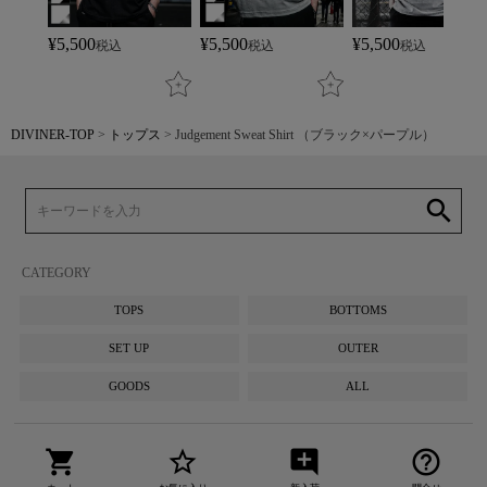
¥
5,500
¥
5,500
¥
5,500
税込
税込
税込
DIVINER-TOP
トップス
Judgement Sweat Shirt （ブラック×パープル）
search
CATEGORY
TOPS
BOTTOMS
SET UP
OUTER
GOODS
ALL
shopping_cart
star_border
add_comment
help_outline