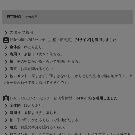
FITTING
staff着用
chevron_right
スタッフ着用
assignment_ind
165cm/60kg/26.5センチ（小柄・筋肉質）
[Mサイズ]を着用しました
chevron_right
全体的
ゆとりあり。
chevron_right
肩周り
肩幅より大きく落ちる。
chevron_right
袖
手の甲にかかるくらいで生地がたまる。
chevron_right
着丈
お尻が隠れるくらい。
chevron_right
他コメント
厚すぎず、薄すぎないしっかりとした生地で着心地が良く、ア
ウターを合わせて長く着用できそうです。
assignment_ind
173cm/72kg/27-27.5センチ（筋肉質体型）
[Mサイズ]を着用しました
chevron_right
全体的
ゆとりあり。
chevron_right
肩周り
肩幅より少し落ちる。
chevron_right
袖
手の甲にかかるくらいで生地がたまる。
chevron_right
着丈
お尻の半分が隠れるくらい。
chevron_right
他コメント
Mサイズで程よいゆとりがあり、Lサイズでストリート感のあ