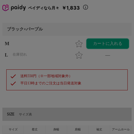
￥1,833
ペイディなら月々
ブラック×パープル
M
カートに入れる
L
在庫切れ
—
check
送料550円（※一部地域対象外）
check
平日13時までのご注文は当日発送対象
SIZE
サイズ表
サイズ
着丈
身幅
肩幅
袖丈
アームホール