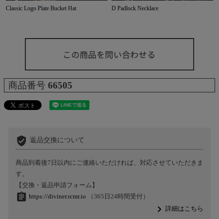
Classic Logo Plate Bucket Hat
D Padlock Necklace
商品番号
66505
verified_user
返品交換について
商品到着後7日以内にご連絡いただければ、対応させていただきま
す。
【交換・返品申請フォーム】
assignment
https://diviner.rcmr.io
（365日24時間受付）
navigate_next
詳細はこちら