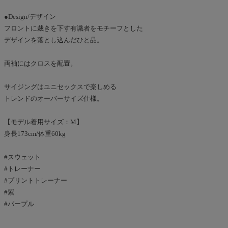
●Design/デザイン
フロントに裁きを下す有識者をモチーフとした
デザインを落とし込んだひと品。
両袖にはクロスを配置。
サイジングはユニセックスで楽しめる
トレンドのオーバーサイズ仕様。
【モデル着用サイズ：M】
身長173cm/体重60kg
#スウェット
#トレーナー
#プリントトレーナー
#紫
#パープル