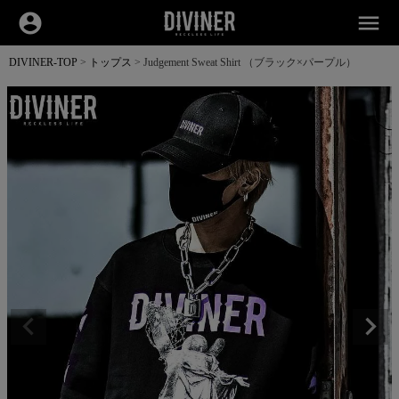
account_circle
menu
DIVINER-TOP
トップス
Judgement Sweat Shirt （ブラック×パープル）