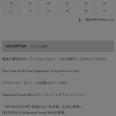
M
70
62
56
58
26
L
71
64
58
58
27
chevron_right
商品の採寸方法はこちら
DESCRIPTION
アイテム説明
最後の審判を待っていてはいけない。それは毎日くだされているのだ。
Don't wait for the final judgement. It is given every day.
-アルベール・カミュ（小説家/1913～1960）-
Judgement Sweat Shirt/ジャッジメントスウェットシャツ
「RECKLESS LIFE=妥協のない生き様」を歩む者達へ、
DIVINERからJudgement Sweat Shirtが登場。