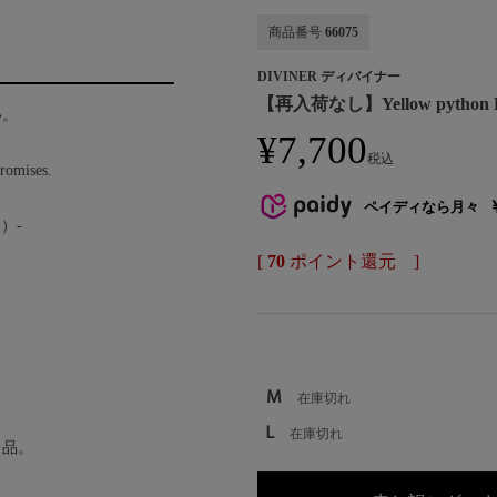
商品番号
66075
DIVINER ディバイナー
【再入荷なし】Yellow pyth
い。
¥
7,700
税込
promises.
ペイディなら月々
）-
[
70
ポイント還元 ]
M
在庫切れ
L
在庫切れ
と品。