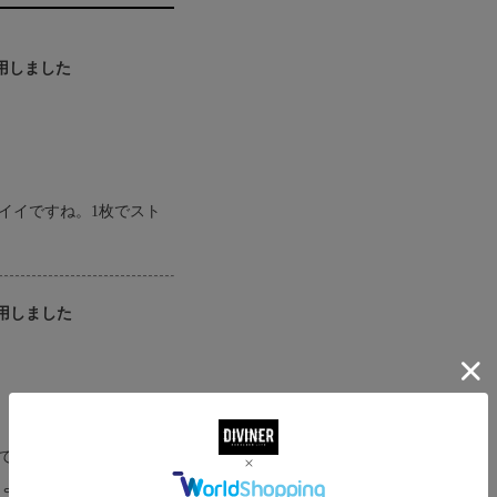
着用しました
イイですね。1枚でスト
着用しました
です。前後どちらにもデ
コよく着られます。