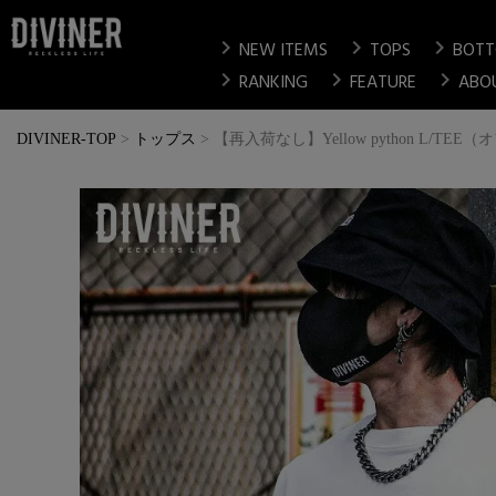
chevron_right
chevron_right
chevron_right
NEW ITEMS
TOPS
BOT
chevron_right
chevron_right
chevron_right
RANKING
FEATURE
ABO
DIVINER-TOP
トップス
【再入荷なし】Yellow python L/TE