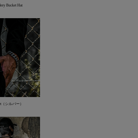
ery Bucket Hat
racelet（シルバー）