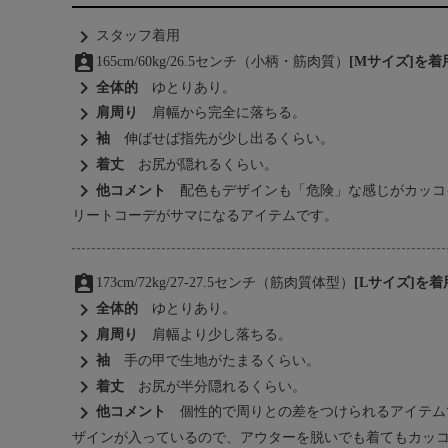
chevron_right
スタッフ着用
assignment_ind
165cm/60kg/26.5センチ（小柄・筋肉質）
[Mサイズ]を
chevron_right
全体的
ゆとりあり。
chevron_right
肩周り
肩幅から完全に落ちる。
chevron_right
袖
伸ばせば指先が少し出るくらい。
chevron_right
着丈
お尻が隠れるくらい。
chevron_right
他コメント
配色もデザインも「危険」な感じがカッコ
リートコーデがサマになるアイテムです。
assignment_ind
173cm/72kg/27-27.5センチ（筋肉質体型）
[Lサイズ]を
chevron_right
全体的
ゆとりあり。
chevron_right
肩周り
肩幅より少し落ちる。
chevron_right
袖
手の甲で生地がたまるくらい。
chevron_right
着丈
お尻が半分隠れるくらい。
chevron_right
他コメント
個性的で周りとの差をつけられるアイテム
ザインが入っているので、アウターを脱いでも着てもカッ