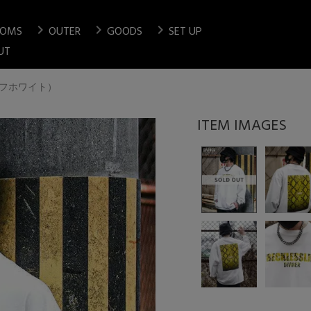
chevron_right
chevron_right
chevron_right
TOMS
OUTER
GOODS
SET UP
検索
UT
E（オフホワイト）