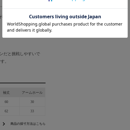
]を着用しました
ンだと挑戦しやすいで
です。
袖丈
アームホール
60
30
62
33
chevron_right
商品の採寸方法はこちら