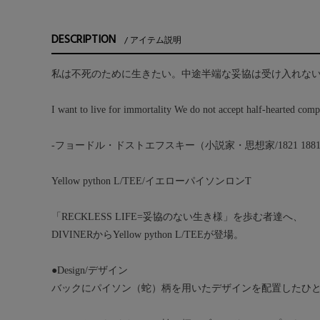
DESCRIPTION
アイテム説明
私は不死のために生きたい。中途半端な妥協は受け入れな
I want to live for immortality We do not accept half-hearted com
-フョードル・ドストエフスキー（小説家・思想家/1821 1881
Yellow python L/TEE/イエローパイソンロンT
「RECKLESS LIFE=妥協のない生き様」を歩む者達へ、
DIVINERからYellow python L/TEEが登場。
●Design/デザイン
バックにパイソン（蛇）柄を用いたデザインを配置したひ