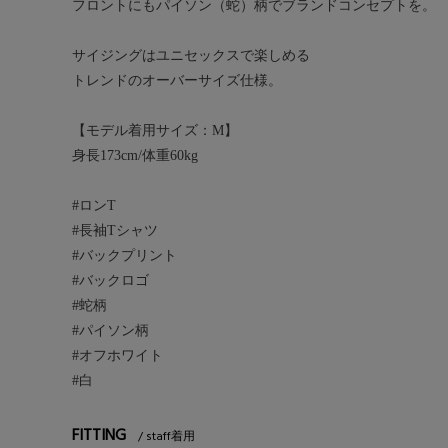
フロントにもパイソン（蛇）柄でブランドコンセプトを。
サイジングはユニセックスで楽しめる
トレンドのオーバーサイズ仕様。
【モデル着用サイズ：M】
身長173cm/体重60kg
#ロンT
#長袖Tシャツ
#バックプリント
#バックロゴ
#蛇柄
#パイソン柄
#オフホワイト
#白
FITTING
staff着用