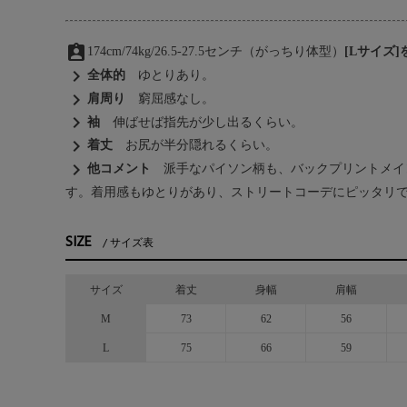
assignment_ind
174cm/74kg/26.5-27.5センチ（がっちり体型）
[Lサイズ
chevron_right
全体的
ゆとりあり。
chevron_right
肩周り
窮屈感なし。
chevron_right
袖
伸ばせば指先が少し出るくらい。
chevron_right
着丈
お尻が半分隠れるくらい。
chevron_right
他コメント
派手なパイソン柄も、バックプリントメイ
す。着用感もゆとりがあり、ストリートコーデにピッタリ
SIZE
サイズ表
サイズ
着丈
身幅
肩幅
M
73
62
56
L
75
66
59