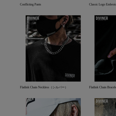
Conflicting Pants
Classic Logo Embroid
Flatlink Chain Neckless（シルバー）
Flatlink Chain B