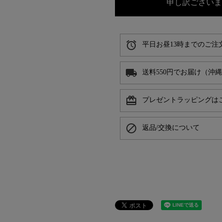
申し訳ございま
alarm
平日お昼13時までのご注
local_shipping
送料550円でお届け（沖
card_giftcard
プレゼントラッピングは
block
返品/交換について