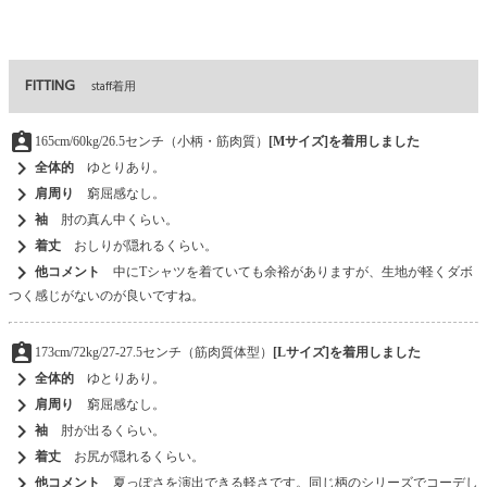
FITTING
staff着用
assignment_ind
165cm/60kg/26.5センチ（小柄・筋肉質）
[Mサイズ]を着用しました
chevron_right
全体的
ゆとりあり。
chevron_right
肩周り
窮屈感なし。
chevron_right
袖
肘の真ん中くらい。
chevron_right
着丈
おしりが隠れるくらい。
chevron_right
他コメント
中にTシャツを着ていても余裕がありますが、生地が軽くダボ
つく感じがないのが良いですね。
assignment_ind
173cm/72kg/27-27.5センチ（筋肉質体型）
[Lサイズ]を着用しました
chevron_right
全体的
ゆとりあり。
chevron_right
肩周り
窮屈感なし。
chevron_right
袖
肘が出るくらい。
chevron_right
着丈
お尻が隠れるくらい。
chevron_right
他コメント
夏っぽさを演出できる軽さです。同じ柄のシリーズでコーデし