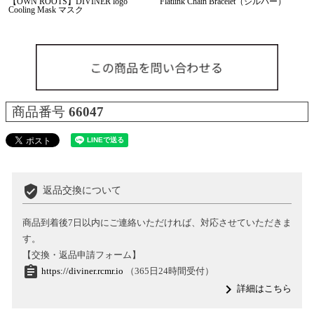
【OWN ROOTS】DIVINER logo
Flatlink Chain Bracelet（シルバー）
Cooling Mask マスク
商品番号
66047
verified_user
返品交換について
商品到着後7日以内にご連絡いただければ、対応させていただきま
す。
【交換・返品申請フォーム】
assignment
https://diviner.rcmr.io
（365日24時間受付）
navigate_next
詳細はこちら