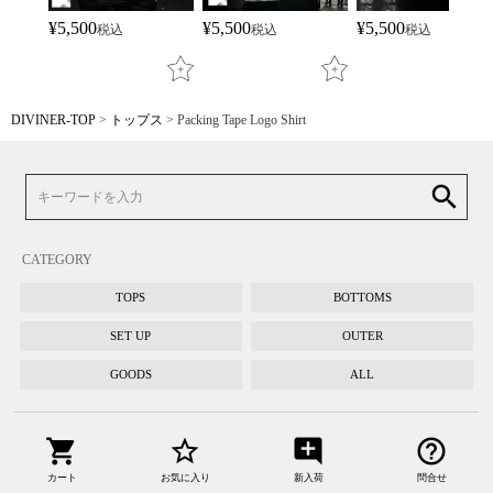
¥
5,500
¥
5,500
¥
5,500
税込
税込
税込
DIVINER-TOP
トップス
Packing Tape Logo Shirt
search
CATEGORY
TOPS
BOTTOMS
SET UP
OUTER
GOODS
ALL
shopping_cart
star_border
add_comment
help_outline
カート
お気に入り
新入荷
問合せ