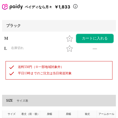
￥1,833
ペイディなら月々
ブラック
M
カートに入れる
L
在庫切れ
—
check
送料550円（※一部地域対象外）
check
平日13時までのご注文は当日発送対象
SIZE
サイズ表
サイズ
着丈（前・後）
身幅
肩幅
袖丈
アームホール