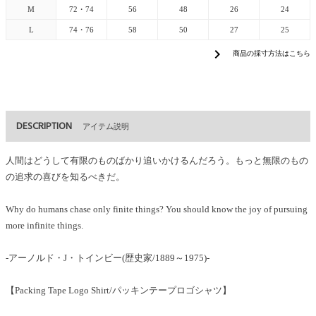
M
72・74
56
48
26
24
L
74・76
58
50
27
25
chevron_right
商品の採寸方法はこちら
DESCRIPTION
アイテム説明
人間はどうして有限のものばかり追いかけるんだろう。もっと無限のもの
の追求の喜びを知るべきだ。
Why do humans chase only finite things? You should know the joy of pursuing
more infinite things.
-アーノルド・J・トインビー(歴史家/1889～1975)-
【Packing Tape Logo Shirt/パッキンテープロゴシャツ】