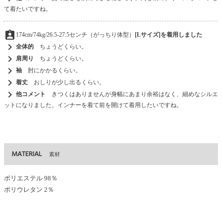
て着たいですね。
assignment_ind
174cm/74kg/26.5-27.5センチ（がっちり体型）
[Lサイズ]を着用しました
chevron_right
全体的
ちょうどくらい。
chevron_right
肩周り
ちょうどくらい。
chevron_right
袖
肘にかかるくらい。
chevron_right
着丈
おしりが少し出るくらい。
chevron_right
他コメント
きつくはありませんが身幅にあまり余裕はなく、細めなシルエ
ットになりました。インナーを着て前を開けて着用したいですね。
MATERIAL
素材
ポリエステル 98％
ポリウレタン 2％