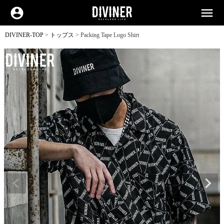
account_circle
menu
DIVINER-TOP
トップス
Packing Tape Logo Shirt