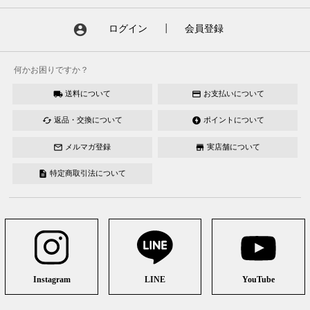
account_circle
ログイン
┃
会員登録
何かお困りですか？
送料について
お支払いについて
local_shipping
credit_card
返品・交換について
ポイントについて
cached
offline_bolt
メルマガ登録
実店舗について
mail_outline
store
特定商取引法について
description
Instagram
LINE
YouTube