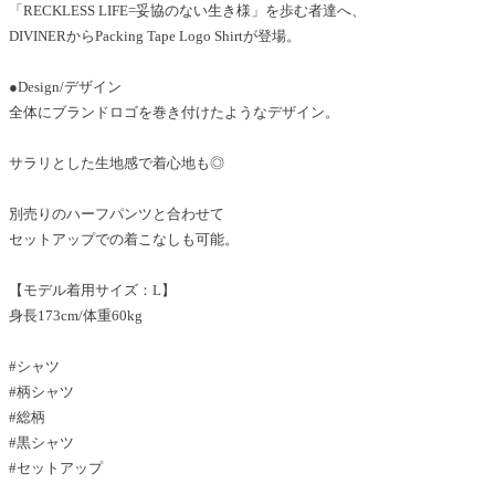
「RECKLESS LIFE=妥協のない生き様」を歩む者達へ、
DIVINERからPacking Tape Logo Shirtが登場。
●Design/デザイン
全体にブランドロゴを巻き付けたようなデザイン。
サラリとした生地感で着心地も◎
別売りのハーフパンツと合わせて
セットアップでの着こなしも可能。
【モデル着用サイズ：L】
身長173cm/体重60kg
#シャツ
#柄シャツ
#総柄
#黒シャツ
#セットアップ