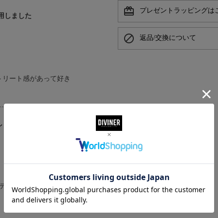
card_giftcard
プレゼントラッピングは
着用しました
block
返品/交換について
トリート感があって好き
しました
テムです。