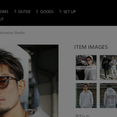
chevron_right
chevron_right
chevron_right
TOMS
OUTER
GOODS
SET UP
検索
UT
ation Hoodie
Hグレー