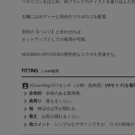
ペロリゴンをはじめ、両ブランドのテイストを盛り込んだ
左腕にはボディーと同色のコラボロゴを配置。
別売の【パンツ】と合わせれば、
セットアップとしての着用が可能。
MADBRO×DIVINERの歴史的なコラボを見逃すな。
FITTING
staff着用
assignment_ind
165cm/60kg/26.5センチ（小柄・筋肉質）
[Mサイズ]を
chevron_right
全体的
余裕のある着用感。
chevron_right
肩周り
落ちるくらい。
chevron_right
袖
伸ばせば手が隠れる。
chevron_right
着丈
お尻が隠れるくらい。
chevron_right
他コメント
シンプルなデザインですが、ロゴの色味が