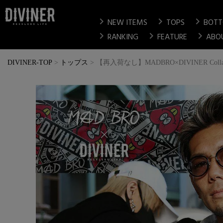
chevron_right
chevron_right
chevron_right
NEW ITEMS
TOPS
BOT
chevron_right
chevron_right
chevron_right
RANKING
FEATURE
ABO
DIVINER-TOP
トップス
【再入荷なし】MADBRO×DIVINER Collabor