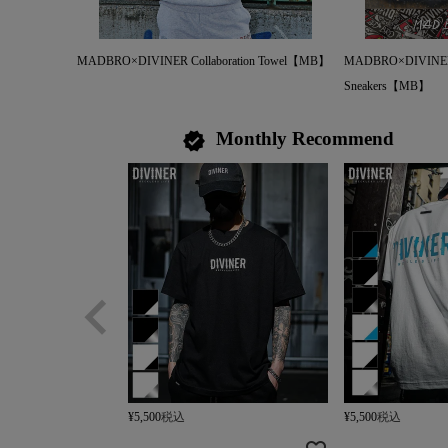
MADBRO×DIVINER Collaboration Towel【MB】
MADBRO×DIVINER C
Sneakers【MB】
Monthly Recommend
verified
¥
5,500
税込
¥
5,500
税込