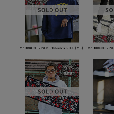
MADBRO×DIVINER Collaboration L/TEE【MB】
MADBRO×DIVINER 