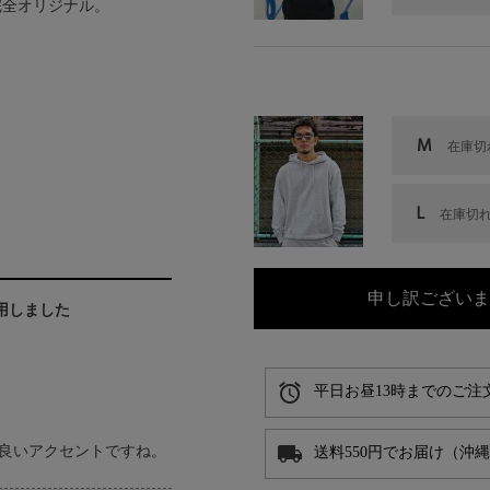
完全オリジナル。
M
在庫切
L
在庫切
申し訳ございま
着用しました
alarm
平日お昼13時までのご注
local_shipping
良いアクセントですね。
送料550円でお届け（沖