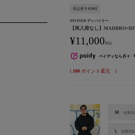
商品番号
65992
DIVINER ディバイナー
【再入荷なし】MADBRO×DIVINER
¥
11,000
税込
ペイディなら月々
[
100
ポイント還元 ]
、
M
在庫切
L
在庫切