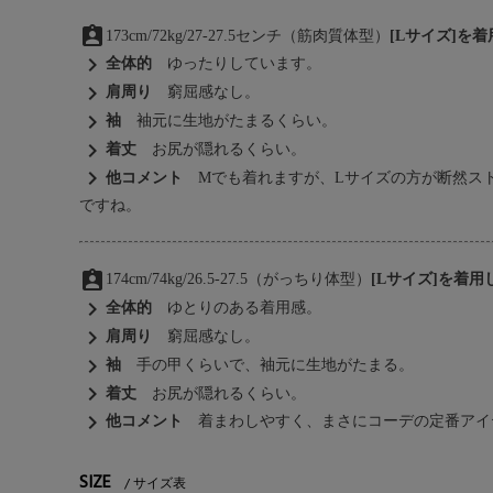
assignment_ind
173cm/72kg/27-27.5センチ（筋肉質体型）
[Lサイズ]を
chevron_right
全体的
ゆったりしています。
chevron_right
肩周り
窮屈感なし。
chevron_right
袖
袖元に生地がたまるくらい。
chevron_right
着丈
お尻が隠れるくらい。
chevron_right
他コメント
Mでも着れますが、Lサイズの方が断然ス
ですね。
assignment_ind
174cm/74kg/26.5-27.5（がっちり体型）
[Lサイズ]を着用
chevron_right
全体的
ゆとりのある着用感。
chevron_right
肩周り
窮屈感なし。
chevron_right
袖
手の甲くらいで、袖元に生地がたまる。
chevron_right
着丈
お尻が隠れるくらい。
chevron_right
他コメント
着まわしやすく、まさにコーデの定番アイ
SIZE
サイズ表