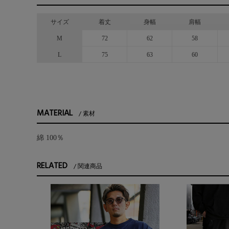
サイズ
着丈
身幅
肩幅
M
72
62
58
L
75
63
60
MATERIAL
素材
綿 100％
RELATED
関連商品