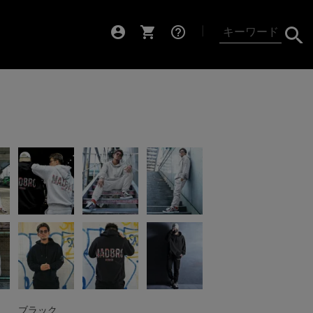
account_circle
shopping_cart
help_outline
┃
ブラック