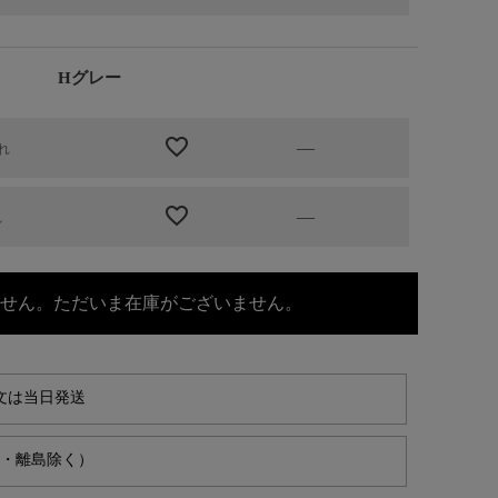
Hグレー
—
れ
—
れ
せん。ただいま在庫がございません。
文は当日発送
縄・離島除く）