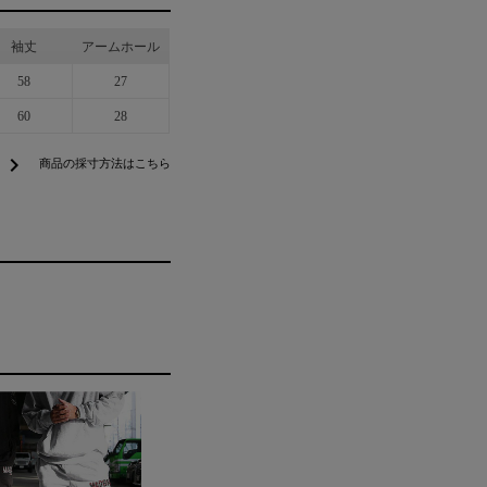
袖丈
アームホール
58
27
60
28
chevron_right
商品の採寸方法はこちら