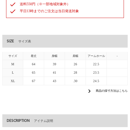
check
送料550円（※一部地域対象外）
check
平日13時までのご注文は当日発送対象
SIZE
サイズ表
サイズ
着丈
身幅
肩幅
アームホール
-
M
64
39
26
22.5
L
65
41
28
23.5
XL
67
43
.30
24.5
chevron_right
商品の採寸方法はこちら
DESCRIPTION
アイテム説明