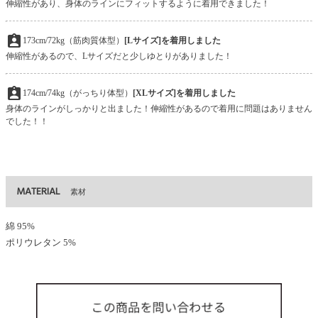
伸縮性があり、身体のラインにフィットするように着用できました！
assignment_ind
173cm/72kg（筋肉質体型）
[Lサイズ]を着用しました
伸縮性があるので、Lサイズだと少しゆとりがありました！
assignment_ind
174cm/74kg（がっちり体型）
[XLサイズ]を着用しました
身体のラインがしっかりと出ました！伸縮性があるので着用に問題はありません
でした！！
MATERIAL
素材
綿 95%
ポリウレタン 5%