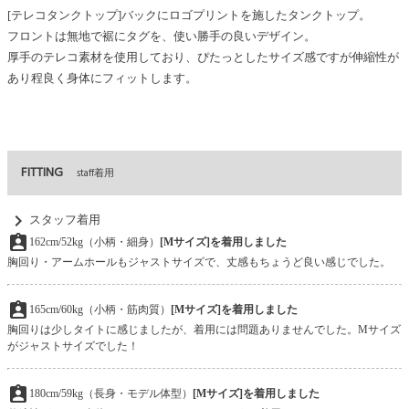
[テレコタンクトップ]バックにロゴプリントを施したタンクトップ。
フロントは無地で裾にタグを、使い勝手の良いデザイン。
厚手のテレコ素材を使用しており、ぴたっとしたサイズ感ですが伸縮性が
あり程良く身体にフィットします。
FITTING
staff着用
chevron_right
スタッフ着用
assignment_ind
162cm/52kg（小柄・細身）
[Mサイズ]を着用しました
胸回り・アームホールもジャストサイズで、丈感もちょうど良い感じでした。
assignment_ind
165cm/60kg（小柄・筋肉質）
[Mサイズ]を着用しました
胸回りは少しタイトに感じましたが、着用には問題ありませんでした。Mサイズ
がジャストサイズでした！
assignment_ind
180cm/59kg（長身・モデル体型）
[Mサイズ]を着用しました