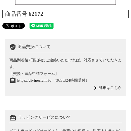
商品番号
62172
verified_user
返品交換について
商品到着後7日以内にご連絡いただければ、対応させていただきま
す。
【交換・返品申請フォーム】
assignment
https://diviner.rcmr.io
（365日24時間受付）
navigate_next
詳細はこちら
card_giftcard
ラッピングサービスについて
ギフトラッピングサービスをご希望のお客様は、以下よりラッピ