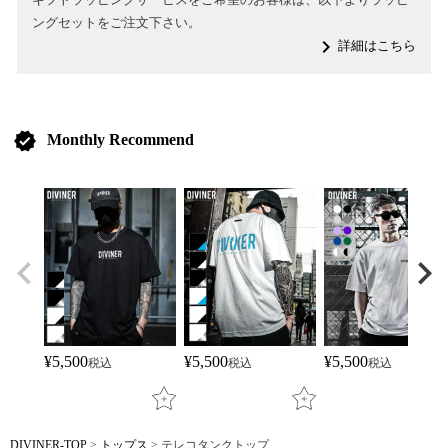
ングセットをご注文下さい。
navigate_next
詳細はこちら
verified
Monthly Recommend
¥
5,500
¥
5,500
¥
5,500
税込
税込
税込
DIVINER-TOP
トップス
テレコタンクトップ