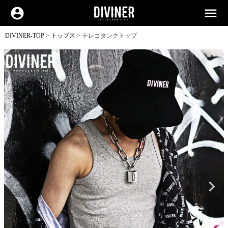
account_circle
menu
DIVINER-TOP
トップス
テレコタンクトップ