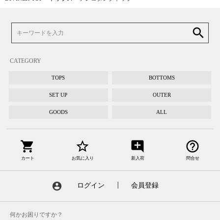
search
CATEGORY
TOPS
BOTTOMS
SET UP
OUTER
GOODS
ALL
shopping_cart
star_border
add_comment
help_outline
カート
お気に入り
新入荷
問合せ
account_circle
ログイン
┃
会員登録
何かお困りですか？