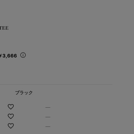
TEE
￥3,666
ブラック
—
—
—