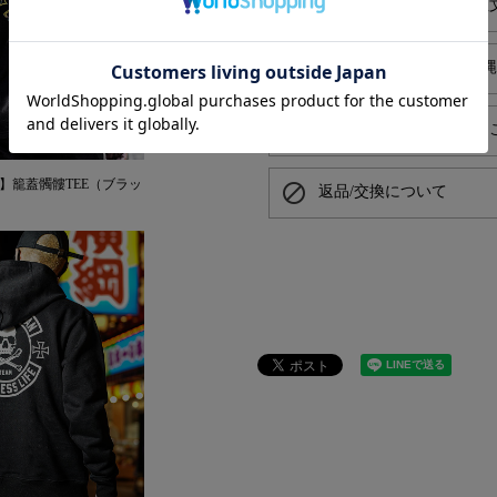
alarm
平日お昼13時までのご注
local_shipping
送料550円でお届け（沖
card_giftcard
プレゼントラッピングは
PAN】籠蓋髑髏TEE（ブラッ
block
返品/交換について