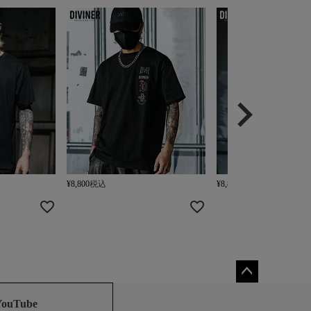
¥
8,800
税込
¥
8,800
税込
ペー
ジト
YouTube
ップ