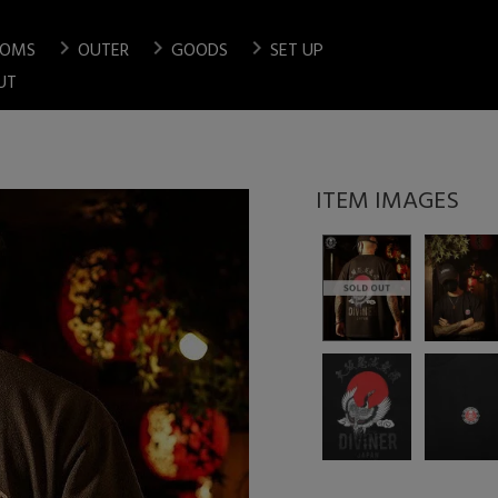
chevron_right
chevron_right
chevron_right
TOMS
OUTER
GOODS
SET UP
検索
UT