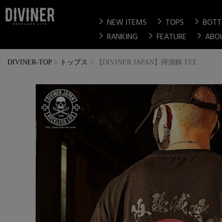
chevron_right
chevron_right
chevron_right
NEW ITEMS
TOPS
BOT
chevron_right
chevron_right
chevron_right
RANKING
FEATURE
ABO
DIVINER-TOP
トップス
【DIVINER JAPAN】掃溜鶴 TEE