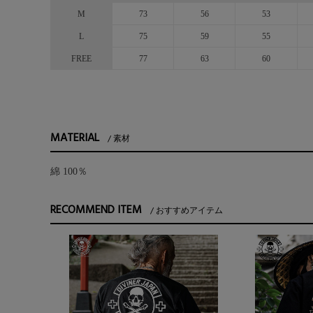
M
73
56
53
L
75
59
55
FREE
77
63
60
MATERIAL
素材
綿 100％
RECOMMEND ITEM
おすすめアイテム