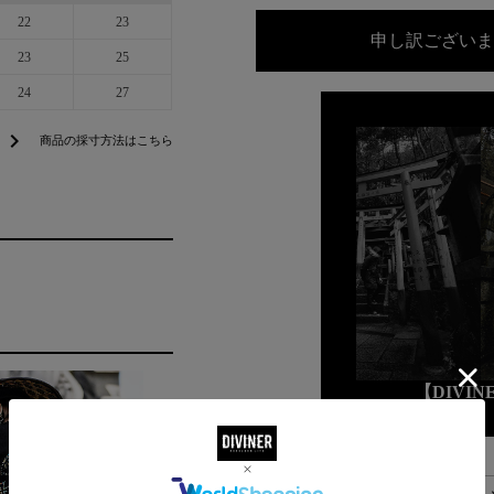
22
23
申し訳ございま
23
25
24
27
chevron_right
商品の採寸方法はこちら
【DIVI