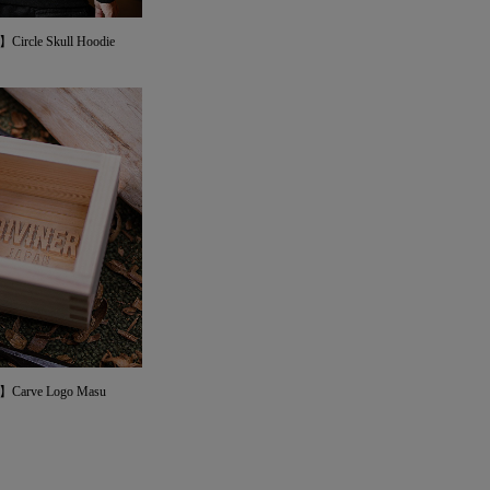
ircle Skull Hoodie
Carve Logo Masu