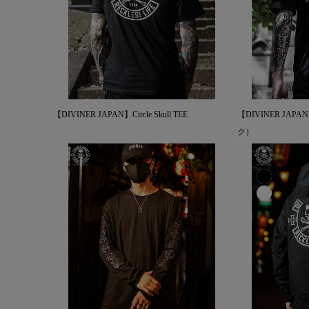
【DIVINER JAPAN】Circle Skull TEE
【DIVINER JA
ク）