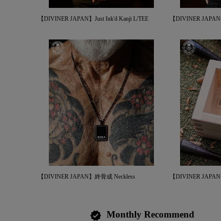
【DIVINER JAPAN】Just Ink'd Kanji L/TEE
【DIVINER JAPAN】C
【DIVINER JAPAN】終骨成 Neckless
【DIVINER JAPAN】
Monthly Recommend
verified