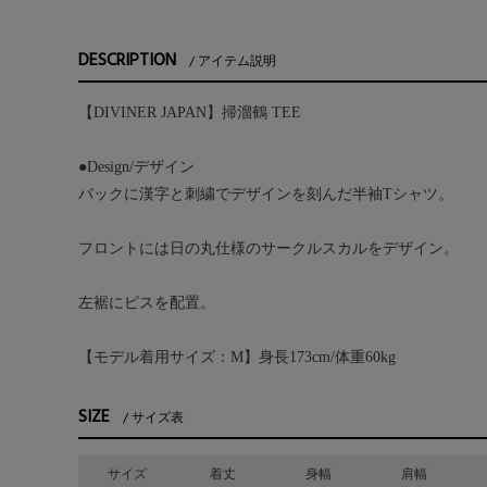
DESCRIPTION
アイテム説明
【DIVINER JAPAN】掃溜鶴 TEE
●Design/デザイン
バックに漢字と刺繍でデザインを刻んだ半袖Tシャツ。
フロントには日の丸仕様のサークルスカルをデザイン。
左裾にピスを配置。
【モデル着用サイズ：M】身長173cm/体重60kg
SIZE
サイズ表
サイズ
着丈
身幅
肩幅