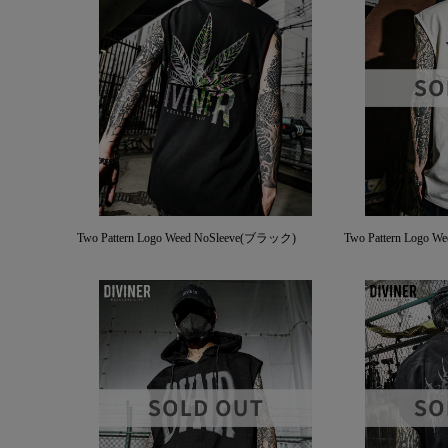
Two Pattern Logo Weed NoSleeve(ブラック)
Two Pattern Logo 