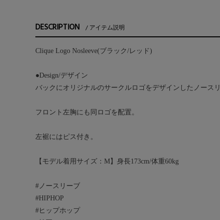
DESCRIPTION
アイテム説明
Clique Logo Nosleeve(ブラック/レッド)
●Design/デザイン
バックにオリジナルのサークルロゴをデザインしたノース
フロント左胸にも同ロゴを配置。
左裾にはピス付き。
【モデル着用サイズ：M】身長173cm/体重60kg
#ノースリーブ
#HIPHOP
#ヒップホップ