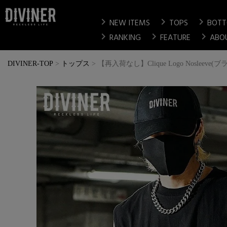
chevron_right
chevron_right
chevron_right
NEW ITEMS
TOPS
BOT
chevron_right
chevron_right
chevron_right
RANKING
FEATURE
ABO
DIVINER-TOP
トップス
【再入荷なし】Clique Logo Nosleeve(