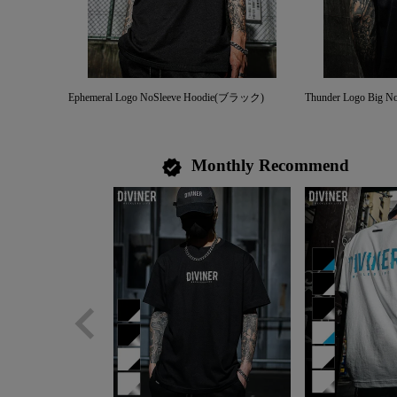
Ephemeral Logo NoSleeve Hoodie(ブラック)
Thunder Logo Big No
Monthly Recommend
verified