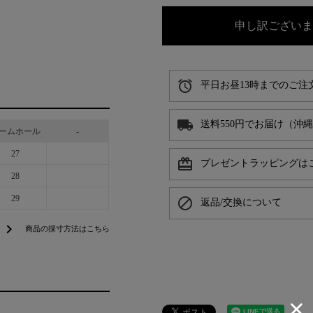
申し訳ございま
alarm
平日お昼13時までのご注
local_shipping
送料550円でお届け（沖
ームホール
-
27
card_giftcard
プレゼントラッピングは
28
29
block
返品/交換について
chevron_right
商品の採寸方法はこちら