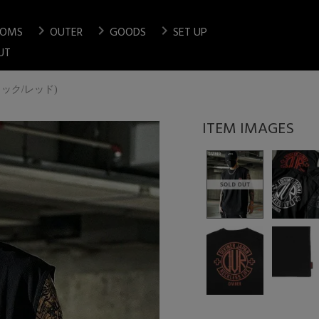
chevron_right
chevron_right
chevron_right
TOMS
OUTER
GOODS
SET UP
検索
UT
ブラック/レッド)