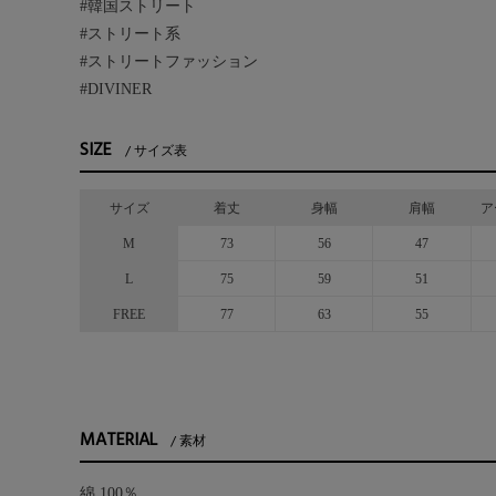
#韓国ストリート
#ストリート系
#ストリートファッション
#DIVINER
SIZE
サイズ表
サイズ
着丈
身幅
肩幅
ア
M
73
56
47
L
75
59
51
FREE
77
63
55
MATERIAL
素材
綿 100％