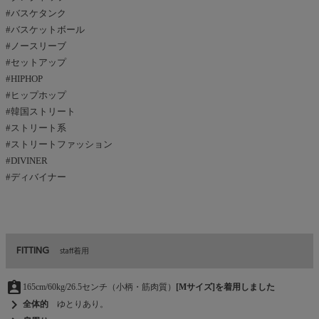
#バスケタンク
#バスケットボール
#ノースリーブ
#セットアップ
#HIPHOP
#ヒップホップ
#韓国ストリート
#ストリート系
#ストリートファッション
#DIVINER
#ディバイナー
FITTING
staff着用
assignment_ind
165cm/60kg/26.5センチ（小柄・筋肉質）
[Mサイズ]を着用しました
chevron_right
全体的
ゆとりあり。