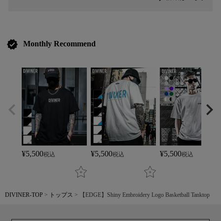
verified
Monthly Recommend
¥
5,500
¥
5,500
¥
5,500
税込
税込
税込
DIVINER-TOP
トップス
【EDGE】Shiny Embroidery Logo Basketball Tanktop