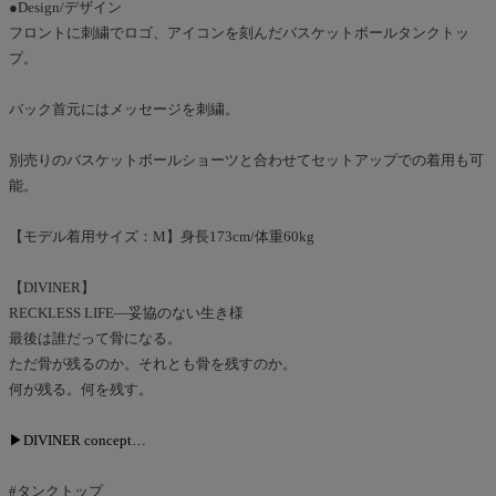
●Design/デザイン
フロントに刺繍でロゴ、アイコンを刻んだバスケットボールタンクトッ
プ。
バック首元にはメッセージを刺繍。
別売りのバスケットボールショーツと合わせてセットアップでの着用も可
能。
【モデル着用サイズ：M】身長173cm/体重60kg
【DIVINER】
RECKLESS LIFE―妥協のない生き様
最後は誰だって骨になる。
ただ骨が残るのか。それとも骨を残すのか。
何が残る。何を残す。
▶DIVINER concept…
#タンクトップ