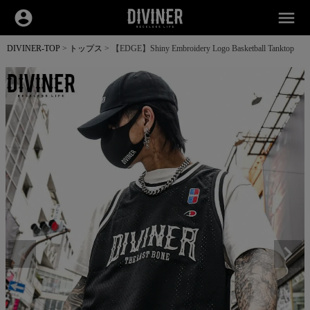
account_circle
menu
DIVINER-TOP
トップス
【EDGE】Shiny Embroidery Logo Basketball Tanktop