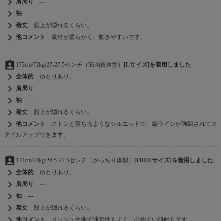
chevron_right
肩周り
---
chevron_right
袖
---
chevron_right
着丈
股上が隠れるくらい。
chevron_right
他コメント
素材が柔らかく、動きやすいです。
assignment_ind
173cm/72kg/27-27.5センチ（筋肉質体型）
[Lサイズ]を着用しました
chevron_right
全体的
ゆとりあり。
chevron_right
肩周り
---
chevron_right
袖
---
chevron_right
着丈
股上が隠れるくらい。
chevron_right
他コメント
ストンと落ちるようなシルエットで、縦ラインが強調されてス
タイルアップできます。
assignment_ind
174cm/74kg/26.5-27.5センチ（がっちり体型）
[FREEサイズ]を着用しました
chevron_right
全体的
ゆとりあり。
chevron_right
肩周り
---
chevron_right
袖
---
chevron_right
着丈
股上が隠れるくらい。
chevron_right
他コメント
メッシュ生地で通気性もよく、心地よい肌触りです。