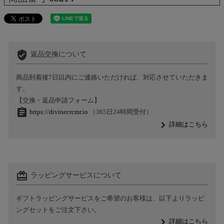
verified_user
返品交換について
商品到着後7日以内にご連絡いただければ、対応させていただきま
す。
【交換・返品申請フォーム】
assignment
https://diviner.rcmr.io
（365日24時間受付）
navigate_next
詳細はこちら
card_giftcard
ラッピングサービスについて
ギフトラッピングサービスをご希望のお客様は、以下よりラッピ
ングセットをご注文下さい。
navigate_next
詳細はこちら