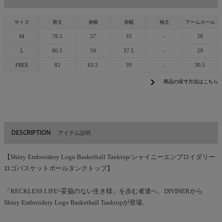
サイズ
着丈
身幅
肩幅
袖丈
アームホール
M
78.5
57
35
-
28
L
80.5
59
37.5
-
29
FREE
82
63.5
39
-
30.5
chevron_right
商品の採寸方法はこちら
DESCRIPTION
アイテム説明
【Shiny Embroidery Logo Basketball Tanktop/シャイニーエンブロイダリー
ロゴバスケットボールタンクトップ】
「RECKLESS LIFE=妥協のない生き様」を歩む者達へ、DIVINERから
Shiny Embroidery Logo Basketball Tanktopが登場。