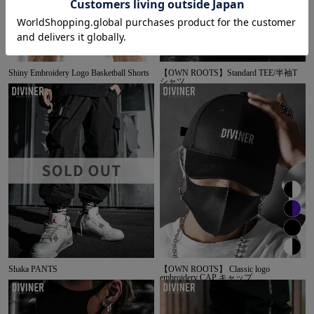
Shiny Embroidery Logo Basketball Shorts
【OWN ROOTS】Standard TEE/半袖T
シャツ
Shaka PANTS
【OWN ROOTS】 Classic logo
embroidery CAP キャップ