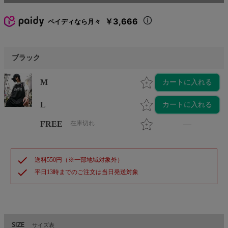
￥3,666
ペイディなら月々
ブラック
M
カートに入れる
L
カートに入れる
FREE
在庫切れ
—
check
送料550円（※一部地域対象外）
check
平日13時までのご注文は当日発送対象
SIZE
サイズ表