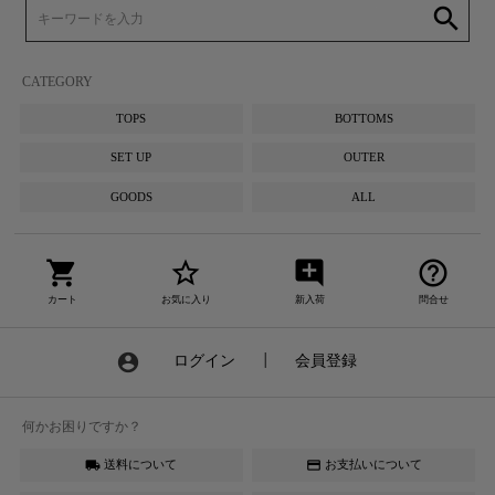
search
CATEGORY
TOPS
BOTTOMS
SET UP
OUTER
GOODS
ALL
shopping_cart
star_border
add_comment
help_outline
カート
お気に入り
新入荷
問合せ
account_circle
ログイン
┃
会員登録
何かお困りですか？
送料について
お支払いについて
local_shipping
credit_card