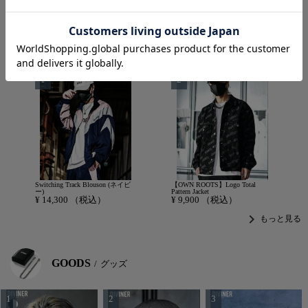
chevron_right
OUTER
アウター
Switching Track Blouson (ネイビ
【OWN ROOTS】Logo Total
ー)
Pattern Jacket
¥
14,300
（税込）
¥
9,900
（税込）
chevron_right
もっと見る
GOODS
グッズ