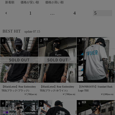
新着順
価格が安い順
価格が高い順
1
…
4
5
BEST HIT
update 07.15
【BlackLetter】Rear Embroidery
【BlackLetter】Rear Embroidery
【OWNROOTS】Standard Back
TEE(ブラック/ブラック)
TEE(ブラック/ホワイト)
Logo TEE
7,700
7,700
5,500