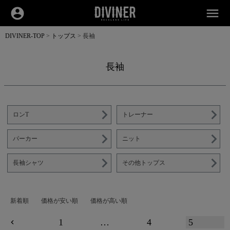
account_circle
menu
DIVINER-TOP
トップス
長袖
長袖
ロンT
トレーナー
パーカー
ニット
長袖シャツ
その他トップス
新着順
価格が安い順
価格が高い順
1
…
4
5