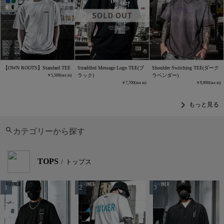
【OWN ROOTS】Standard TEE
Straddled Message Logo TEE(ブ
Shoulder Switching TEE(ダーク
ラック)
ラベンダー)
5,500
7,700
9,900
chevron_right
もっと見る
カテゴリーから探す
TOPS
トップス