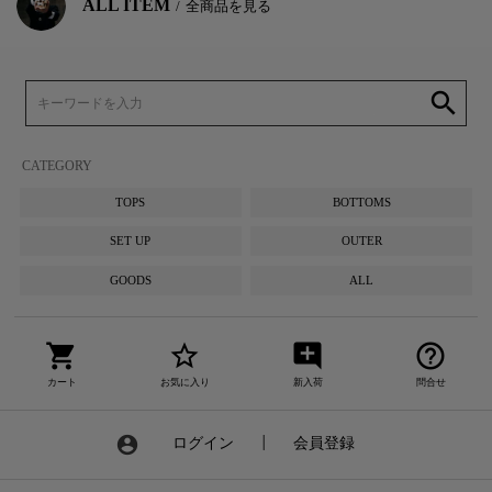
ALL ITEM
全商品を見る
search
CATEGORY
TOPS
BOTTOMS
SET UP
OUTER
GOODS
ALL
shopping_cart
star_border
add_comment
help_outline
カート
お気に入り
新入荷
問合せ
account_circle
ログイン
┃
会員登録