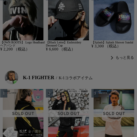
【OWN ROOTS】 Logo Headband
【Black Letter】Embroidery
【Splash】Splash Shower Sandal
ヘアバンド
Deceased Cap
¥
3,300
（税込）
¥
2,200
（税込）
¥
6,600
（税込）
chevron_right
もっと見る
K-1 FIGHTER
K-1コラボアイテム