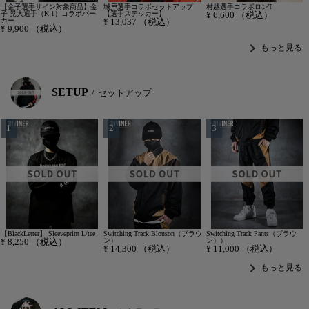
【金子選手サイン対象商品】金
城戸選手コラボセットアップ
村越選手コラボロンT
子 晃大選手（K-1）コラボパー
【選手ステッカー】
¥
6,600
（税込）
カー
¥
13,037
（税込）
¥
9,900
（税込）
chevron_right
もっと見る
SETUP
セットアップ
【BlackLetter】 Sleeveprint L/tee
Switching Track Blouson（ブラウ
Switching Track Pants（ブラウ
¥
8,250
（税込）
ン）
ン））
¥
14,300
（税込）
¥
11,000
（税込）
chevron_right
もっと見る