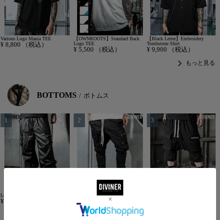
Various Logo Mania TEE
【OWNROOTS】Standard Back
【Black Letter】Embroidery
¥
8,800
（税込）
Logo TEE
Tombstone Shirt
¥
5,500
（税込）
¥
9,900
（税込）
chevron_right
もっと見る
BOTTOMS
ボトムス
Leather Coated Wide Cargo Pants
【OWN ROOTS】Black Cargo
Sarouel Cargo Tech Shorts
¥
16,500
（税込）
Sarouel Pants
¥
11,000
（税込）
¥
13,200
（税込）
もっと見る