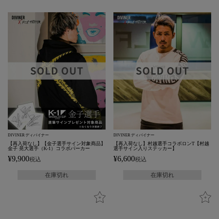
DIVINER ディバイナー
DIVINER ディバイナー
【再入荷なし】【金子選手サイン対象商品】
【再入荷なし】村越選手コラボロンT【村越
金子 晃大選手（K-1）コラボパーカー
選手サイン入りステッカー】
¥
9,900
¥
6,600
税込
税込
在庫切れ
在庫切れ