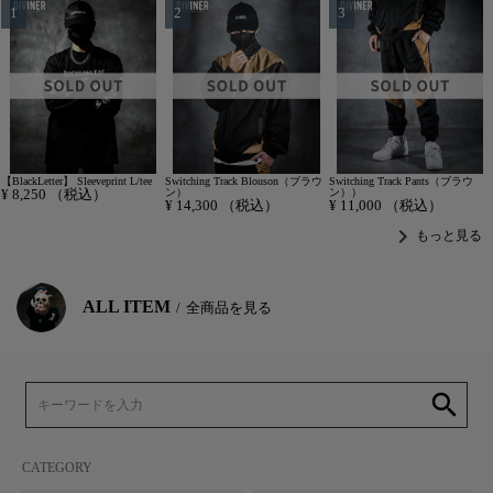
【BlackLetter】 Sleeveprint L/tee
Switching Track Blouson（ブラウ
Switching Track Pants（ブラウ
¥
8,250
（税込）
ン）
ン））
¥
14,300
（税込）
¥
11,000
（税込）
chevron_right
もっと見る
ALL ITEM
全商品を見る
search
CATEGORY