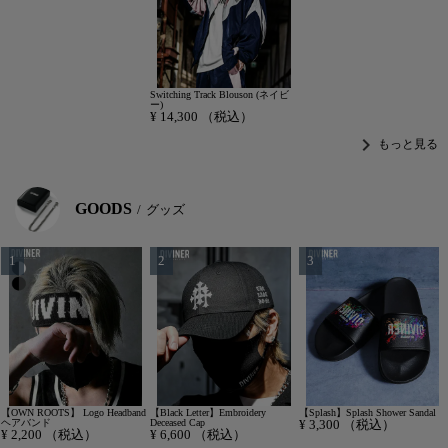
Switching Track Blouson (ネイビ
ー)
¥
14,300
（税込）
chevron_right
もっと見る
GOODS
グッズ
【OWN ROOTS】 Logo Headband
【Black Letter】Embroidery
【Splash】Splash Shower Sandal
ヘアバンド
Deceased Cap
¥
3,300
（税込）
¥
2,200
（税込）
¥
6,600
（税込）