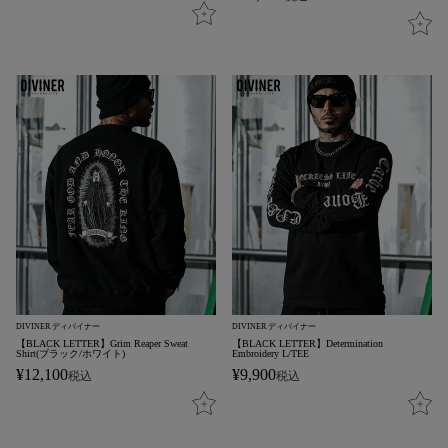
DIVINER ディバイナー
DIVINER ディバイナー
【BLACK LETTER】Grim Reaper Sweat
【BLACK LETTER】Determination
Shirt(ブラック/ホワイト)
Embroidery L/TEE
¥
12,100
¥
9,900
税込
税込