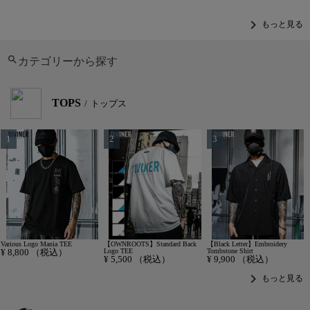
chevron_right
もっと見る
カテゴリーから探す
TOPS
トップス
Various Logo Mania TEE
【OWNROOTS】Standard Back
【Black Letter】Embroidery
¥
8,800
（税込）
Logo TEE
Tombstone Shirt
¥
5,500
（税込）
¥
9,900
（税込）
chevron_right
もっと見る