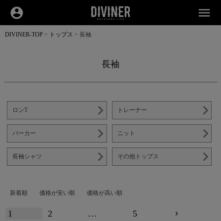
account_circle
menu
DIVINER-TOP
トップス
長袖
長袖
ロンT
トレーナー
パーカー
ニット
長袖シャツ
その他トップス
新着順
価格が安い順
価格が高い順
1
2
…
5