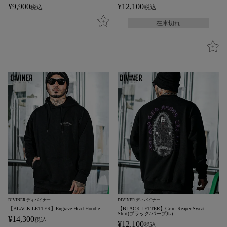
¥
9,900
¥
12,100
税込
税込
在庫切れ
DIVINER ディバイナー
DIVINER ディバイナー
【BLACK LETTER】Engrave Head Hoodie
【BLACK LETTER】Grim Reaper Sweat
Shirt(ブラック/パープル)
¥
14,300
税込
¥
12,100
税込