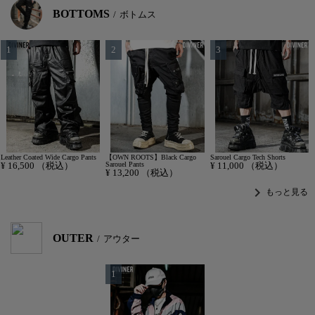
BOTTOMS
ボトムス
Leather Coated Wide Cargo Pants
【OWN ROOTS】Black Cargo
Sarouel Cargo Tech Shorts
¥
16,500
（税込）
Sarouel Pants
¥
11,000
（税込）
¥
13,200
（税込）
chevron_right
もっと見る
OUTER
アウター