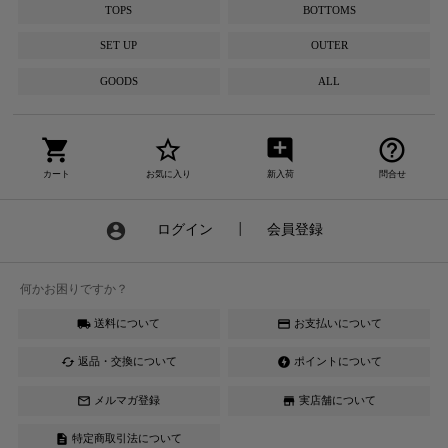
TOPS
BOTTOMS
SET UP
OUTER
GOODS
ALL
shopping_cart
star_border
add_comment
help_outline
カート
お気に入り
新入荷
問合せ
account_circle
ログイン
┃
会員登録
何かお困りですか？
送料について
お支払いについて
local_shipping
credit_card
返品・交換について
ポイントについて
cached
offline_bolt
メルマガ登録
実店舗について
mail_outline
store
特定商取引法について
description