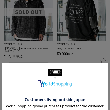
DIVINER ディバイナー
DIVINER ディバイナー
【再入荷なし】Dirty Switching Knit Polo
Dirty Customary L/TEE
Shirt(ブラック)
¥
9,900
税込
¥
12,100
税込
在庫切れ