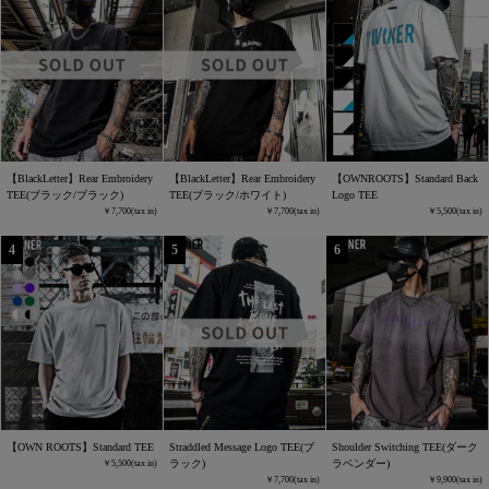
【BlackLetter】Rear Embroidery
【BlackLetter】Rear Embroidery
【OWNROOTS】Standard Back
TEE(ブラック/ブラック)
TEE(ブラック/ホワイト)
Logo TEE
7,700
7,700
5,500
【OWN ROOTS】Standard TEE
Straddled Message Logo TEE(ブ
Shoulder Switching TEE(ダーク
ラック)
ラベンダー)
5,500
7,700
9,900