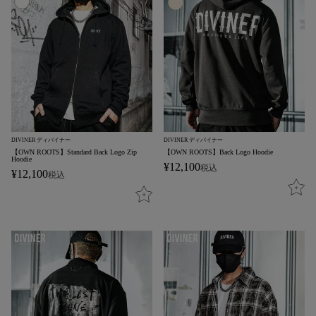
DIVINER ディバイナー
DIVINER ディバイナー
【OWN ROOTS】Standard Back Logo Zip
【OWN ROOTS】Back Logo Hoodie
Hoodie
¥
12,100
税込
¥
12,100
税込