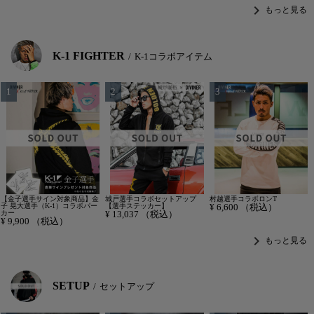
chevron_right
もっと見る
K-1 FIGHTER
K-1コラボアイテム
【金子選手サイン対象商品】金
城戸選手コラボセットアップ
村越選手コラボロンT
子 晃大選手（K-1）コラボパー
【選手ステッカー】
¥
6,600
（税込）
カー
¥
13,037
（税込）
¥
9,900
（税込）
chevron_right
もっと見る
SETUP
セットアップ