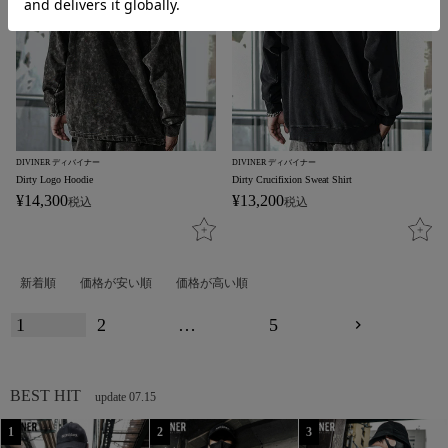
DIVINER ディバイナー
DIVINER ディバイナー
Dirty Logo Hoodie
Dirty Crucifixion Sweat Shirt
¥
14,300
¥
13,200
税込
税込
新着順
価格が安い順
価格が高い順
1
2
…
5
BEST HIT
update 07.15