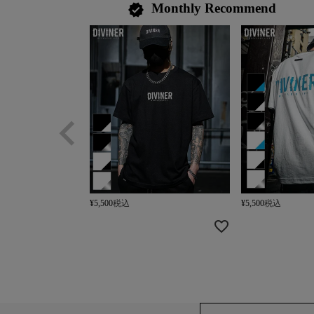
Monthly Recommend
verified
¥
5,500
税込
¥
5,500
税込