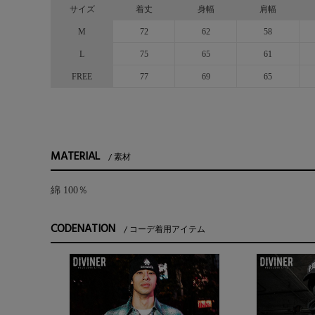
サイズ
着丈
身幅
肩幅
M
72
62
58
L
75
65
61
FREE
77
69
65
MATERIAL
素材
綿 100％
CODENATION
コーデ着用アイテム