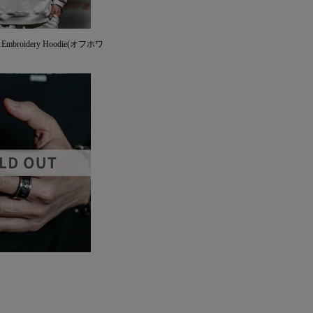
ty Embroidery Hoodie(オフホワ