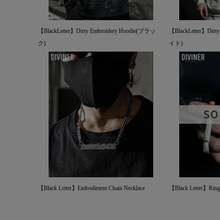
【BlackLetter】Dirty Embroidery Hoodie(ブラッ
【BlackLetter】Dir
ク)
イト)
【Black Letter】Embodiment Chain Necklace
【Black Letter】Ring