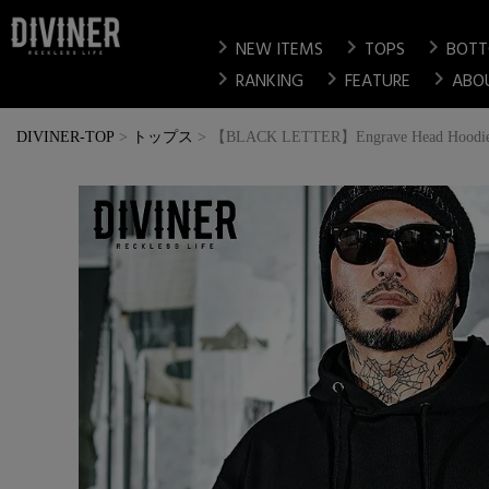
chevron_right
chevron_right
chevron_right
NEW ITEMS
TOPS
BOT
chevron_right
chevron_right
chevron_right
RANKING
FEATURE
ABO
DIVINER-TOP
トップス
【BLACK LETTER】Engrave Head Hoodi