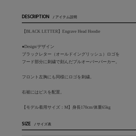
DESCRIPTION
アイテム説明
【BLACK LETTER】Engrave Head Hoodie
●Design/デザイン
ブラックレター（オールドイングリッシュ）ロゴを
フード部分に刺繍で刻んだプルオーバーパーカー。
フロント左胸にも同様にロゴを刺繍。
右裾にはピスを配置。
【モデル着用サイズ：M】身長170cm/体重65kg
SIZE
サイズ表