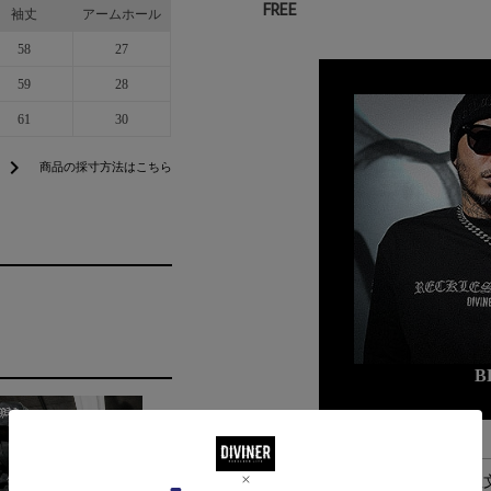
FREE
袖丈
アームホール
58
27
59
28
61
30
chevron_right
商品の採寸方法はこちら
B
alarm
平日お昼13時までのご注