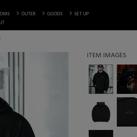
chevron_right
chevron_right
chevron_right
TOMS
OUTER
GOODS
SET UP
検索
UT
e