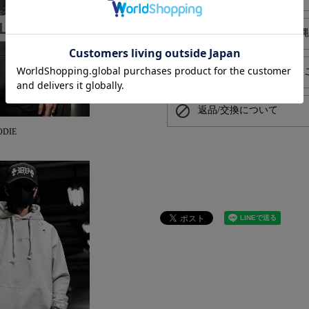
local_shipping
送料550円でお届け（沖
card_giftcard
プレゼントラッピングは
block
返品/交換について
ODIE