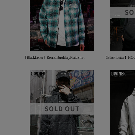
【BlackLetter】RearEmbroideryPlaidShirt
【Black Letter】HO