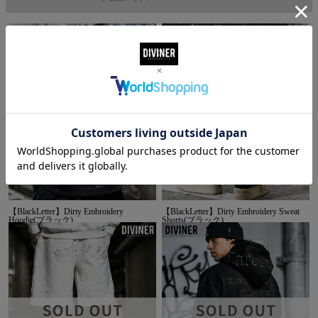
【BlackLetter】Dirty Embroidery
【BlackLetter】Dirty Embroidery Sweat
Hoodie(ブラック)
Shorts(ブラック)