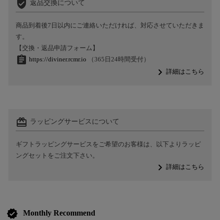
verified_user
返品交換について
商品到着後7日以内にご連絡いただければ、対応させていただきま
す。
【交換・返品申請フォーム】
assignment
https://diviner.rcmr.io
（365日24時間受付）
navigate_next
詳細はこちら
card_giftcard
ラッピングサービスについて
ギフトラッピングサービスをご希望のお客様は、以下よりラッピ
ングセットをご注文下さい。
navigate_next
詳細はこちら
verified
Monthly Recommend