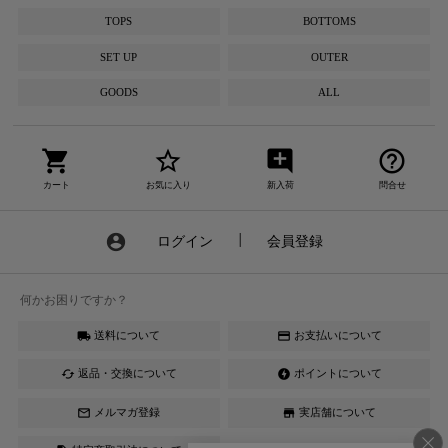
TOPS
BOTTOMS
SET UP
OUTER
GOODS
ALL
shopping_cart
star_border
add_comment
help_outline
カート
お気に入り
新入荷
問合せ
account_circle
ログイン
┃
会員登録
何かお困りですか？
送料について
お支払いについて
local_shipping
credit_card
返品・交換について
ポイントについて
cached
offline_bolt
メルマガ登録
実店舗について
mail_outline
store