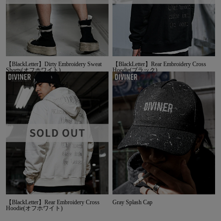
【BlackLetter】Dirty Embroidery Sweat
【BlackLetter】Rear Embroidery Cross
Shorts(オフホワイト)
Hoodie(ブラック)
【BlackLetter】Rear Embroidery Cross
Gray Splash Cap
Hoodie(オフホワイト)