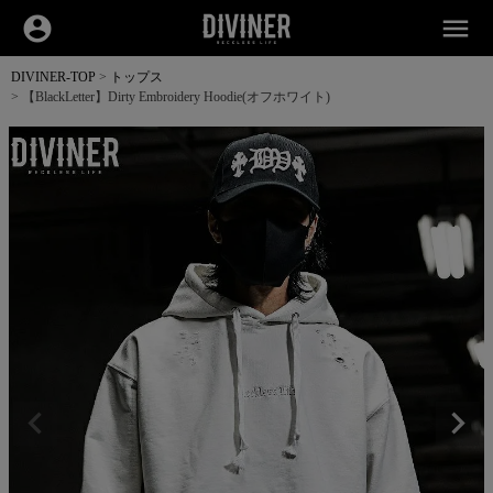
account_circle
menu
DIVINER-TOP
トップス
【BlackLetter】Dirty Embroidery Hoodie(オフホワイト)