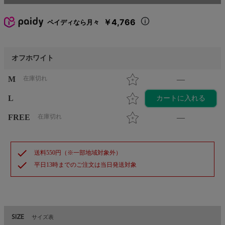
￥4,766
ペイディなら月々
オフホワイト
M
在庫切れ
—
L
カートに入れる
FREE
在庫切れ
—
check
送料550円（※一部地域対象外）
check
平日13時までのご注文は当日発送対象
SIZE
サイズ表