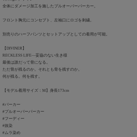
全体にダメージ加工を施したプルオーバーパーカー。
フロント胸元にコンセプト、左袖口にロゴを刺繍。
別売りのハーフパンツとセットアップとしての着用が可能。
【DIVINER】
RECKLESS LIFE―妥協のない生き様
最後は誰だって骨になる。
ただ骨が残るのか。それとも骨を残すのか。
何が残る。何を残す。
【モデル着用サイズ：M】身長173cm
#パーカー
#プルオーバーパーカー
#フーディー
#抜染
#ムラ染め