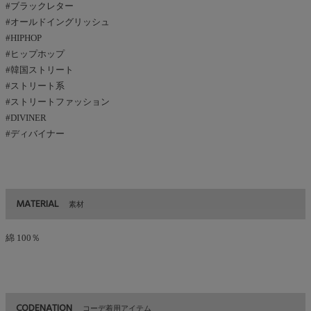
#ブラックレター
#オールドイングリッシュ
#HIPHOP
#ヒップホップ
#韓国ストリート
#ストリート系
#ストリートファッション
#DIVINER
#ディバイナー
MATERIAL
素材
綿 100％
CODENATION
コーデ着用アイテム