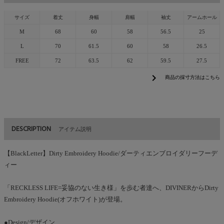
サイズ
着丈
身幅
肩幅
袖丈
アームホール
M
68
60
58
56.5
25
L
70
61.5
60
58
26.5
FREE
72
63.5
62
59.5
27.5
chevron_right
商品の採寸方法はこちら
DESCRIPTION
アイテム説明
【BlackLetter】Dirty Embroidery Hoodie/ダーティエンブロイダリーフーデ
ィー
「RECKLESS LIFE=妥協のない生き様」を歩む者達へ、DIVINERからDirty
Embroidery Hoodie(オフホワイト)が登場。
●Design/デザイン