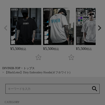
¥
5,500
¥
5,500
¥
5,500
税込
税込
税込
DIVINER-TOP
トップス
【BlackLetter】Dirty Embroidery Hoodie(オフホワイト)
search
CATEGORY