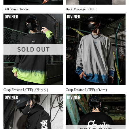
Belt Stand Hoodie
Back Message L/TEE
Cusp Erosion L/TEE(ブラック)
Cusp Erosion L/TEE(グレー)