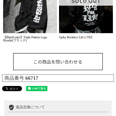
【BlackLetter】Triple Pattern Logo
Spiky Reckless Life L/TEE
Hoodie(ブラック)
商品番号
66717
verified_user
返品交換について