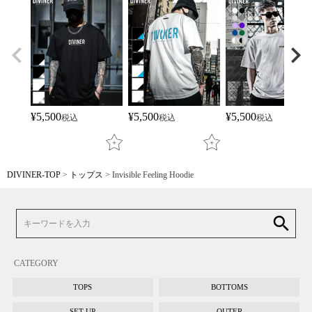
¥
5,500
¥
5,500
¥
5,500
税込
税込
税込
DIVINER-TOP
トップス
Invisible Feeling Hoodie
search
CATEGORY
TOPS
BOTTOMS
SET UP
OUTER