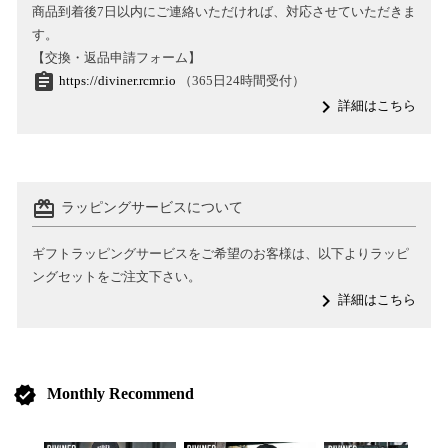
商品到着後7日以内にご連絡いただければ、対応させていただきま
す。
【交換・返品申請フォーム】
assignment
https://diviner.rcmr.io
（365日24時間受付）
navigate_next
詳細はこちら
card_giftcard
ラッピングサービスについて
ギフトラッピングサービスをご希望のお客様は、以下よりラッピ
ングセットをご注文下さい。
navigate_next
詳細はこちら
verified
Monthly Recommend