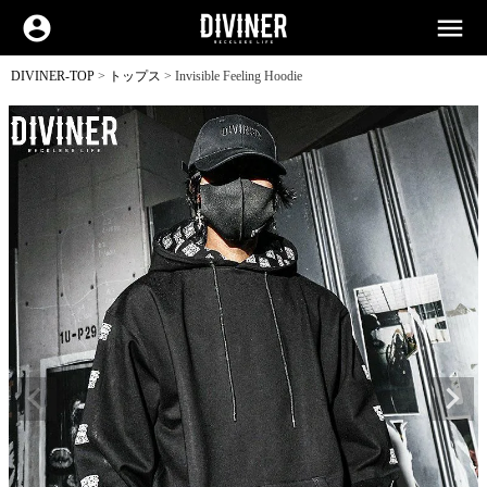
account_circle
menu
DIVINER-TOP
トップス
Invisible Feeling Hoodie