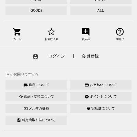
GOODS
ALL
shopping_cart
star_border
add_comment
help_outline
カート
お気に入り
新入荷
問合せ
account_circle
ログイン
┃
会員登録
何かお困りですか？
送料について
お支払いについて
local_shipping
credit_card
返品・交換について
ポイントについて
cached
offline_bolt
メルマガ登録
実店舗について
mail_outline
store
特定商取引法について
description