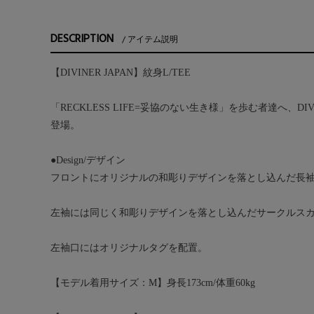
DESCRIPTION
アイテム説明
【DIVINER JAPAN】紋身L/TEE
「RECKLESS LIFE=妥協のない生き様」を歩む者達へ、DIV
登場。
●Design/デザイン
フロントにオリジナルの和彫りデザインを落とし込んだ長袖
左袖には同じく和彫りデザインを落とし込んだサークルス
左袖口にはオリジナルタグを配置。
【モデル着用サイズ：M】身長173cm/体重60kg