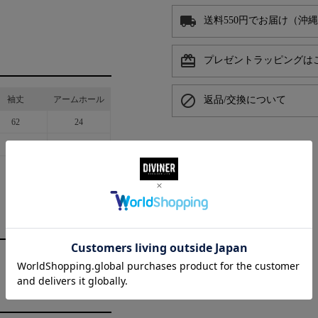
local_shipping
送料550円でお届け（沖
card_giftcard
プレゼントラッピングは
block
袖丈
アームホール
返品/交換について
62
24
64
26
chevron_right
商品の採寸方法はこちら