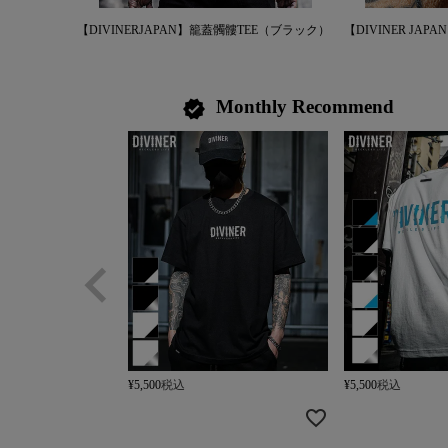
【DIVINERJAPAN】籠蓋髑髏TEE（ブラック）
【DIVINER JAPA
Monthly Recommend
verified
¥
5,500
税込
¥
5,500
税込