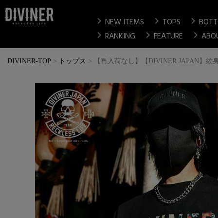
chevron_right
chevron_right
chevron_right
NEW ITEMS
TOPS
BOT
chevron_right
chevron_right
chevron_right
RANKING
FEATURE
ABO
DIVINER-TOP
トップス
【再入荷なし】【DIVINER JAPAN】紋身