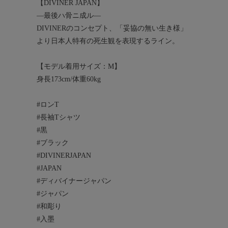
【DIVINER JAPAN】
―最後ハ骨ニ成ル―
DIVINERのコンセプト、「妥協の無い生き様」
より日本人特有の死生観を表現するライン。
【モデル着用サイズ：M】
身長173cm/体重60kg
#ロンT
#長袖Tシャツ
#黒
#ブラック
#DIVINERJAPAN
#JAPAN
#ディバイナージャパン
#ジャパン
#和彫り
#入墨