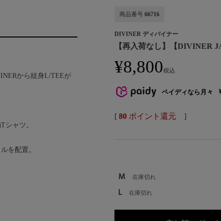
商品番号
66716
DIVINER ディバイナー
【再入荷なし】【DIVINER J
¥
8,800
税込
INERから紋身L/TEEが
ペイディなら月々
[
80
ポイント還元 ]
Tシャツ。
カルを配置。
M
在庫切れ
L
在庫切れ