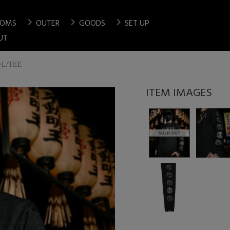
chevron_right
chevron_right
chevron_right
TOMS
OUTER
GOODS
SET UP
検索
UT
L/TEE