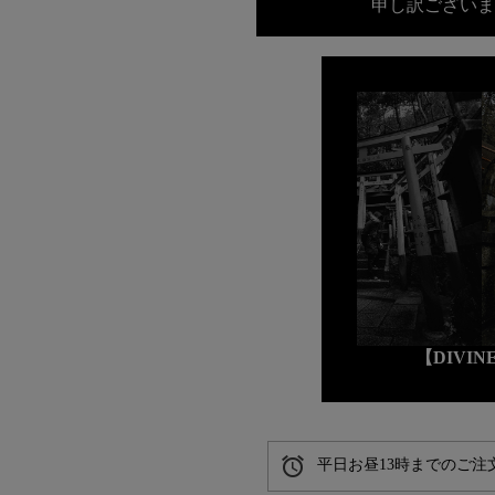
申し訳ございま
【DIVI
alarm
平日お昼13時までのご注