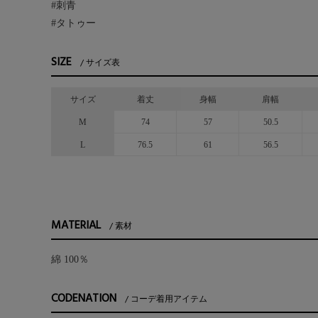
#刺青
#タトゥー
SIZE
サイズ表
サイズ
着丈
身幅
肩幅
M
74
57
50.5
L
76.5
61
56.5
MATERIAL
素材
綿 100％
CODENATION
コーデ着用アイテム