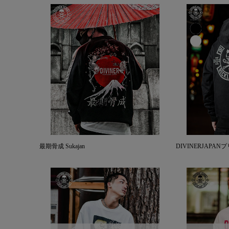
最期骨成 Sukajan
DIVINERJAPA