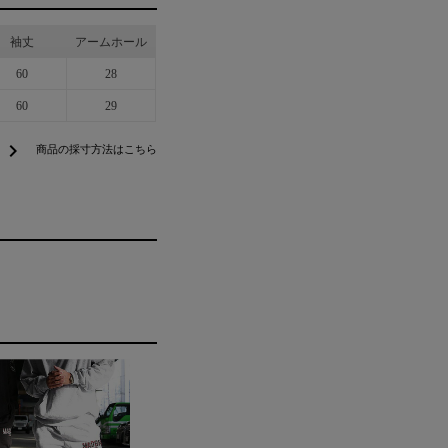
袖丈
アームホール
60
28
60
29
chevron_right
商品の採寸方法はこちら