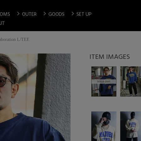
chevron_right
chevron_right
chevron_right
TOMS
OUTER
GOODS
SET UP
検索
UT
ration L/TEE