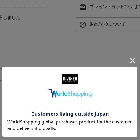
card_giftcard
プレゼントラッピングは
着用しました
block
返品/交換について
しました