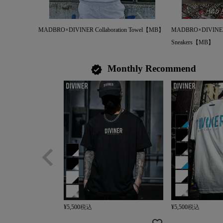
MADBRO×DIVINER Collaboration Towel【MB】
MADBRO×DIVINER C
Sneakers【MB】
Monthly Recommend
verified
¥
5,500
税込
¥
5,500
税込