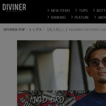
chevron_right
chevron_right
chevron_right
NEW ITEMS
TOPS
BOT
chevron_right
chevron_right
chevron_right
RANKING
FEATURE
ABO
DIVINER-TOP
トップス
【再入荷なし】MADBRO×DIVINER Collabo