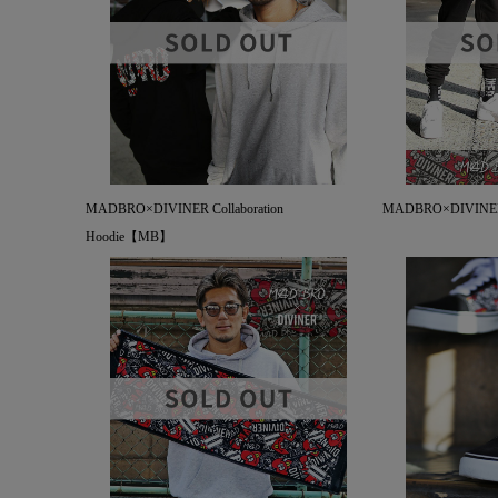
MADBRO×DIVINER Collaboration
MADBRO×DIVINER 
Hoodie【MB】