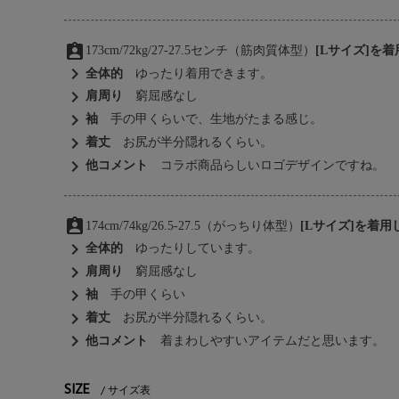
assignment_ind
173cm/72kg/27-27.5センチ（筋肉質体型）
[Lサイズ]を
chevron_right
全体的
ゆったり着用できます。
chevron_right
肩周り
窮屈感なし
chevron_right
袖
手の甲くらいで、生地がたまる感じ。
chevron_right
着丈
お尻が半分隠れるくらい。
chevron_right
他コメント
コラボ商品らしいロゴデザインですね。
assignment_ind
174cm/74kg/26.5-27.5（がっちり体型）
[Lサイズ]を着用
chevron_right
全体的
ゆったりしています。
chevron_right
肩周り
窮屈感なし
chevron_right
袖
手の甲くらい
chevron_right
着丈
お尻が半分隠れるくらい。
chevron_right
他コメント
着まわしやすいアイテムだと思います。
SIZE
サイズ表