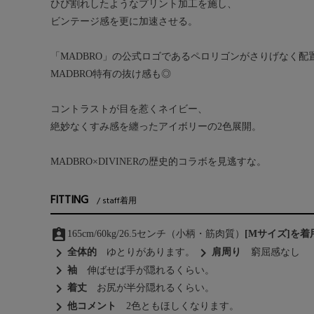
ひび割れしたようなプリント加工を施し、
ビンテージ感を更に加速させる。
「MADBRO」の公式ロゴであるペロリゴンがさりげなく配
MADBRO特有の抜け感も◎
コントラストが目を惹くネイビー、
絶妙なくすみ感を纏ったアイボリーの2色展開。
MADBRO×DIVINERの歴史的コラボを見逃すな。
FITTING
staff着用
assignment_ind
165cm/60kg/26.5センチ（小柄・筋肉質）
[Mサイズ]を
chevron_right
chevron_right
全体的
ゆとりがあります。
肩周り
窮屈感なし
chevron_right
袖
伸ばせば手が隠れるくらい。
chevron_right
着丈
お尻が半分隠れるくらい。
chevron_right
他コメント
2色ともほしくなります。