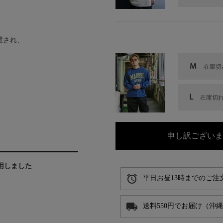
置され、
M
在庫切
L
在庫切
申し訳ございま
着用しました
alarm
平日お昼13時までのご注
local_shipping
送料550円でお届け（沖