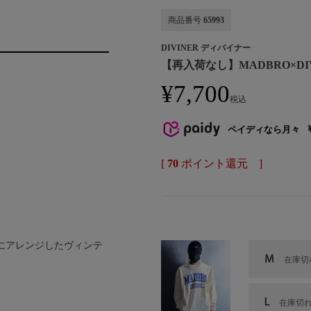
商品番号
65993
DIVINER ディバイナー
【再入荷なし】MADBRO×DIVINER
¥
7,700
税込
ペイディなら月々
[
70
ポイント還元 ]
風にアレンジしたヴィンテ
M
在庫切
L
在庫切