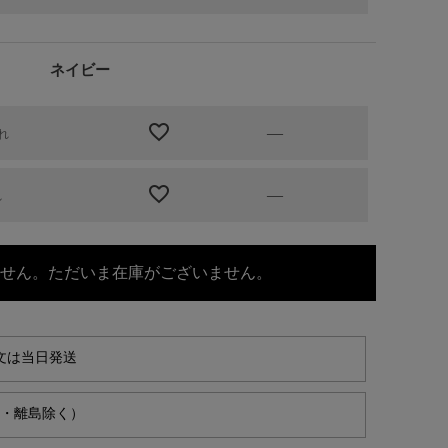
ネイビー
—
れ
—
れ
せん。ただいま在庫がございません。
文は当日発送
縄・離島除く）