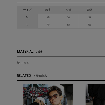
サイズ
着丈
身幅
肩幅
M
76
59
56
L
79
63
58
MATERIAL
素材
綿 100％
RELATED
関連商品