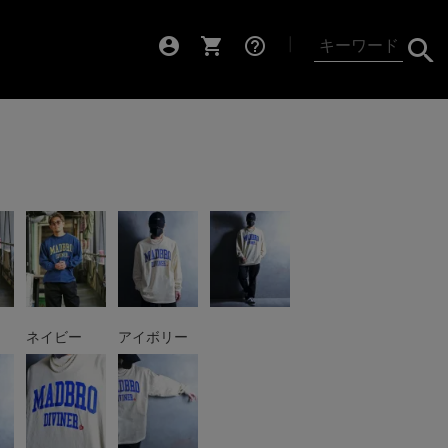
account_circle
shopping_cart
help_outline
┃
ネイビー
アイボリー