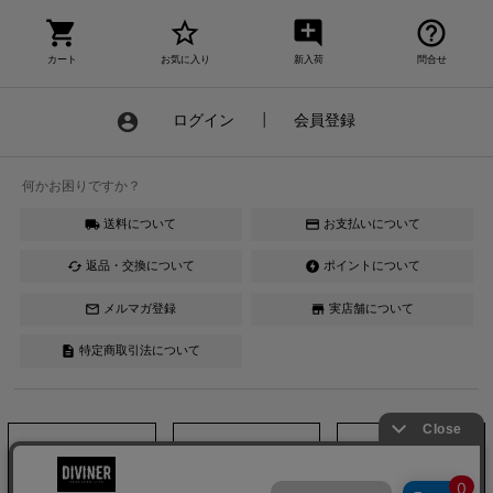
shopping_cart
star_border
add_comment
help_outline
カート
お気に入り
新入荷
問合せ
account_circle
ログイン
┃
会員登録
何かお困りですか？
送料について
お支払いについて
local_shipping
credit_card
返品・交換について
ポイントについて
cached
offline_bolt
メルマガ登録
実店舗について
mail_outline
store
特定商取引法について
description