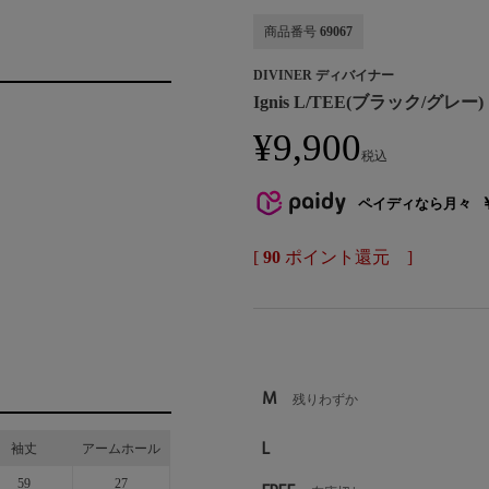
商品番号
69067
DIVINER ディバイナー
Ignis L/TEE(ブラック/グレー)
¥
9,900
税込
ペイディなら月々
[
90
ポイント還元 ]
M
残りわずか
L
袖丈
アームホール
59
27