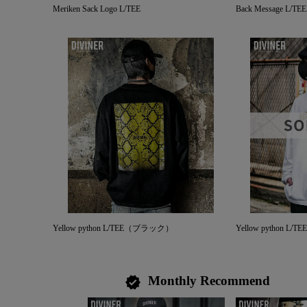
Meriken Sack Logo L/TEE
Back Message L/TEE
Yellow python L/TEE（ブラック）
Yellow python 
Monthly Recommend
verified