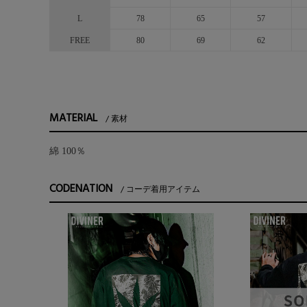
L
78
65
57
FREE
80
69
62
MATERIAL
素材
綿 100％
CODENATION
コーデ着用アイテム