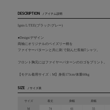
DESCRIPTION
アイテム説明
Ignis L/TEE(ブラック/グレー)
●Design/デザイン
両袖にオリジナルのペイズリー柄を
ファイヤーパターンと共に刺 で刻んだ長袖Tシャツ。
フロント胸元にはファイヤーパターンのロゴをプリント。
【モデル着用サイズ：M】身長173cm/体重60kg
SIZE
サイズ表
サイズ
着丈
身幅
肩幅
M
74
61
55