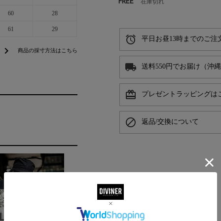
FREE
在庫切れ
60
28
61
29
alarm
平日お昼13時までのご注
chevron_right
商品の採寸方法はこちら
local_shipping
送料550円でお届け（沖
card_giftcard
プレゼントラッピングは
block
返品/交換について