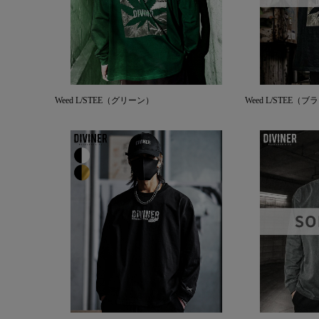
Weed L/STEE（グリーン）
Weed L/STEE（