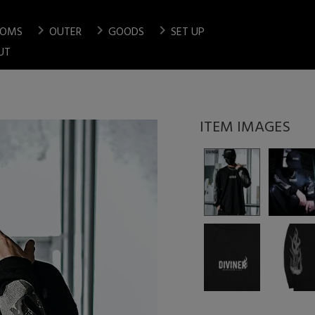
chevron_right
chevron_right
chevron_right
TOMS
OUTER
GOODS
SET UP
検索
UT