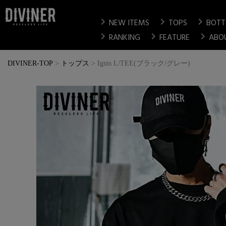
chevron_right
chevron_right
chevron_right
NEW ITEMS
TOPS
BOT
chevron_right
chevron_right
chevron_right
RANKING
FEATURE
ABO
DIVINER-TOP
トップス
Ignis L/TEE(ブラック/グレー)