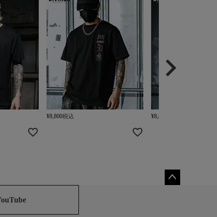
¥
8,800
税込
¥
8,800
税込
ペー
ジト
YouTube
ップ
へ