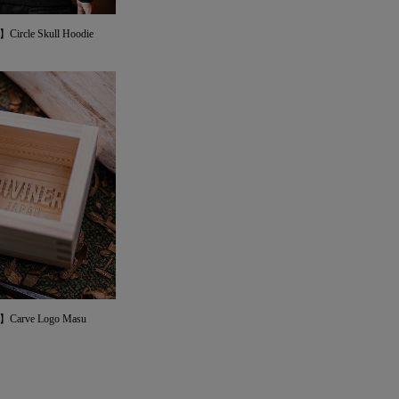
ircle Skull Hoodie
Carve Logo Masu