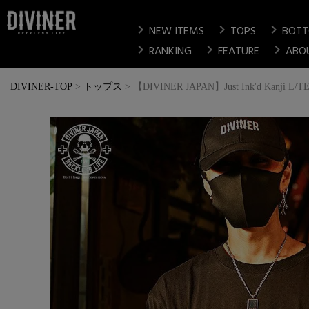
chevron_right
chevron_right
chevron_right
NEW ITEMS
TOPS
BOT
chevron_right
chevron_right
chevron_right
RANKING
FEATURE
ABO
DIVINER-TOP
トップス
【DIVINER JAPAN】Just Ink'd Kanji L/T