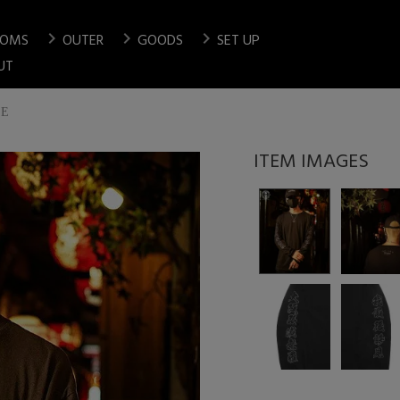
chevron_right
chevron_right
chevron_right
TOMS
OUTER
GOODS
SET UP
検索
UT
EE