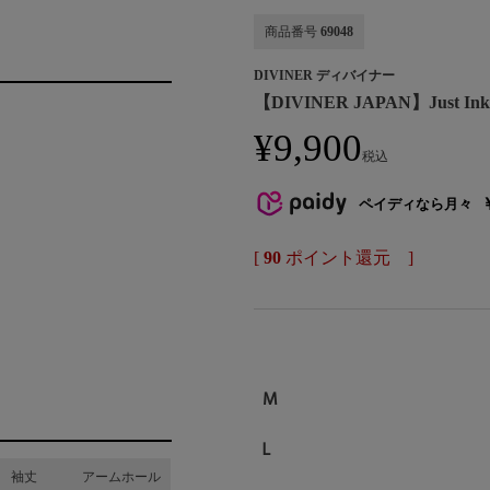
商品番号
69048
DIVINER ディバイナー
【DIVINER JAPAN】Just Ink'
¥
9,900
税込
ペイディなら月々
[
90
ポイント還元 ]
M
L
袖丈
アームホール