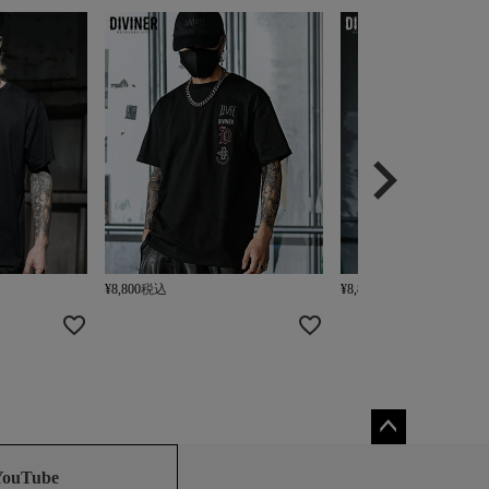
¥
8,800
税込
¥
8,800
税込
ペー
ジト
YouTube
ップ