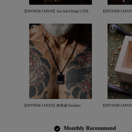
【DIVINER JAPAN】Just Ink'd Kanji L/TEE
【DIVINER JAPAN】C
【DIVINER JAPAN】終骨成 Neckless
【DIVINER JAPAN】
Monthly Recommend
verified