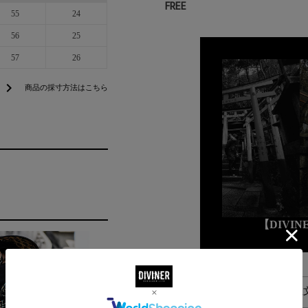
FREE
55
24
56
25
57
26
chevron_right
商品の採寸方法はこちら
【DIVI
alarm
平日お昼13時までのご注