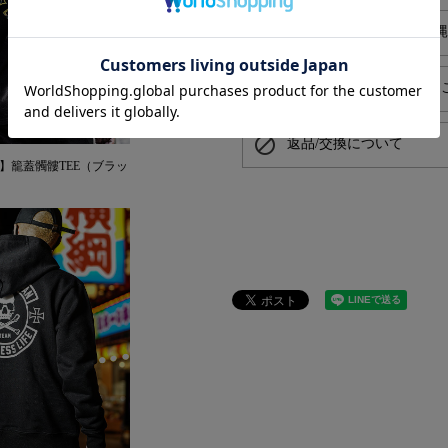
local_shipping
送料550円でお届け（沖
card_giftcard
プレゼントラッピングは
block
返品/交換について
PAN】籠蓋髑髏TEE（ブラッ