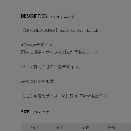
DESCRIPTION
アイテム説明
【DIVINER JAPAN】Just Ink'd Kanji L/TEE
●Design/デザイン
両袖に漢字デザインを刻んだ長袖Tシャツ。
バック首元にはロゴをデザイン。
左裾にピスを配置。
【モデル着用サイズ：M】身長173cm/体重60kg
SIZE
サイズ表
サイズ
着丈
身幅
肩幅