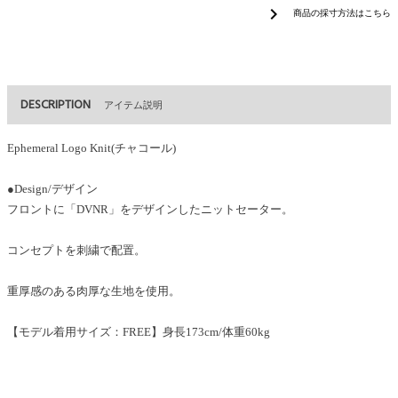
chevron_right
商品の採寸方法はこちら
DESCRIPTION
アイテム説明
Ephemeral Logo Knit(チャコール)
●Design/デザイン
フロントに「DVNR」をデザインしたニットセーター。
コンセプトを刺繍で配置。
重厚感のある肉厚な生地を使用。
【モデル着用サイズ：FREE】身長173cm/体重60kg