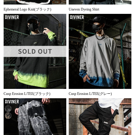
Ephemeral Logo Knit(ブラック)
Uneven Dyeing Shirt
Cusp Erosion L/TEE(ブラック)
Cusp Erosion L/TEE(グレー)