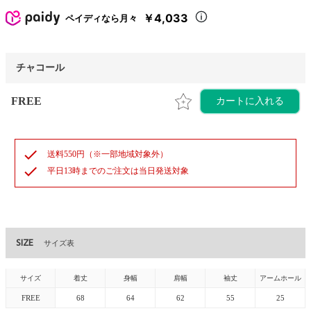
￥4,033
ペイディなら月々
チャコール
FREE
カートに入れる
check
送料550円（※一部地域対象外）
check
平日13時までのご注文は当日発送対象
SIZE
サイズ表
サイズ
着丈
身幅
肩幅
袖丈
アームホール
FREE
68
64
62
55
25