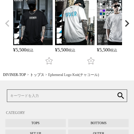
¥
5,500
¥
5,500
¥
5,500
税込
税込
税込
DIVINER-TOP
トップス
Ephemeral Logo Knit(チャコール)
search
CATEGORY
TOPS
BOTTOMS
SET UP
OUTER