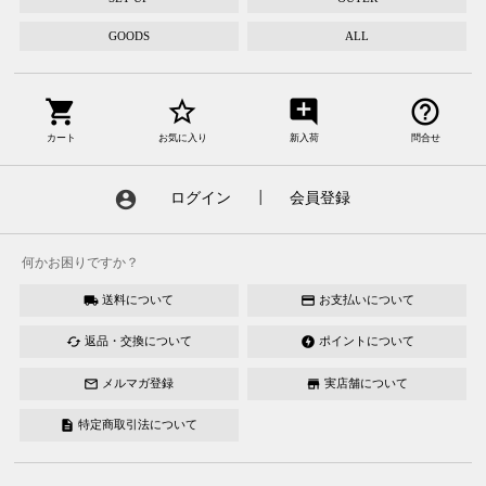
GOODS
ALL
shopping_cart
star_border
add_comment
help_outline
カート
お気に入り
新入荷
問合せ
account_circle
ログイン
┃
会員登録
何かお困りですか？
送料について
お支払いについて
local_shipping
credit_card
返品・交換について
ポイントについて
cached
offline_bolt
メルマガ登録
実店舗について
mail_outline
store
特定商取引法について
description