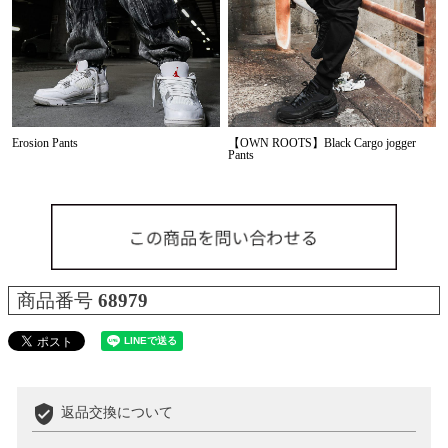
Erosion Pants
【OWN ROOTS】Black Cargo jogger
Pants
商品番号
68979
verified_user
返品交換について