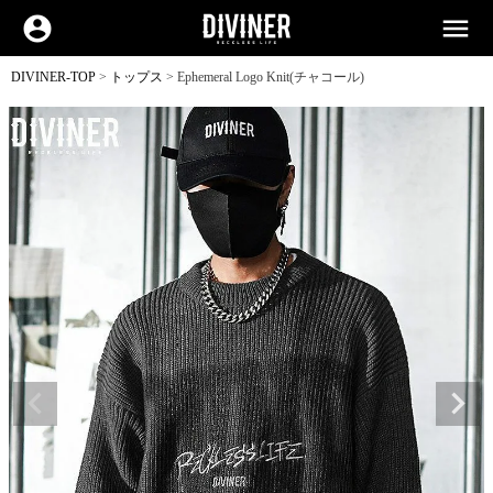
account_circle
menu
DIVINER-TOP
トップス
Ephemeral Logo Knit(チャコール)