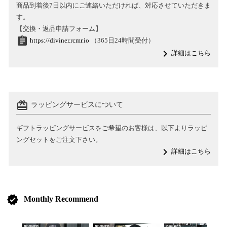
商品到着後7日以内にご連絡いただければ、対応させていただきま
す。
【交換・返品申請フォーム】
assignment
https://diviner.rcmr.io
（365日24時間受付）
navigate_next
詳細はこちら
card_giftcard
ラッピングサービスについて
ギフトラッピングサービスをご希望のお客様は、以下よりラッピ
ングセットをご注文下さい。
navigate_next
詳細はこちら
verified
Monthly Recommend