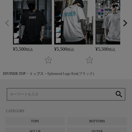
¥
5,500
¥
5,500
¥
5,500
税込
税込
税込
DIVINER-TOP
トップス
Ephemeral Logo Knit(ブラック)
search
CATEGORY
TOPS
BOTTOMS
SET UP
OUTER