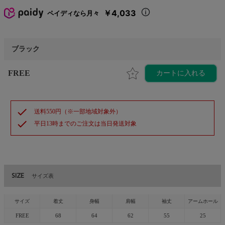
￥4,033
ペイディなら月々
ブラック
FREE
カートに入れる
check
送料550円（※一部地域対象外）
check
平日13時までのご注文は当日発送対象
SIZE
サイズ表
サイズ
着丈
身幅
肩幅
袖丈
アームホール
FREE
68
64
62
55
25