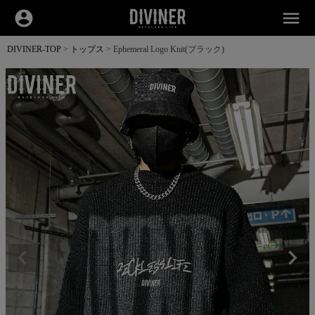
account_circle
menu
DIVINER-TOP
トップス
Ephemeral Logo Knit(ブラック)