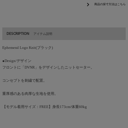
chevron_right
商品の採寸方法はこちら
DESCRIPTION
アイテム説明
Ephemeral Logo Knit(ブラック)
●Design/デザイン
フロントに「DVNR」をデザインしたニットセーター。
コンセプトを刺繍で配置。
重厚感のある肉厚な生地を使用。
【モデル着用サイズ：FREE】身長173cm/体重60kg