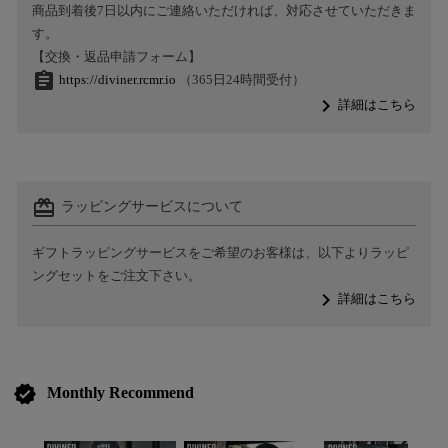
商品到着後7日以内にご連絡いただければ、対応させていただきま
す。
【交換・返品申請フォーム】
assignment
https://diviner.rcmr.io
（365日24時間受付）
navigate_next
詳細はこちら
card_giftcard
ラッピングサービスについて
ギフトラッピングサービスをご希望のお客様は、以下よりラッピ
ングセットをご注文下さい。
navigate_next
詳細はこちら
verified
Monthly Recommend