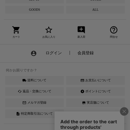
GOODS
ALL
shopping_cart
star_border
add_comment
help_outline
カート
お気に入り
新入荷
問合せ
account_circle
ログイン
┃
会員登録
何かお困りですか？
送料について
お支払いについて
local_shipping
credit_card
返品・交換について
ポイントについて
cached
offline_bolt
メルマガ登録
実店舗について
mail_outline
store
特定商取引法について
description