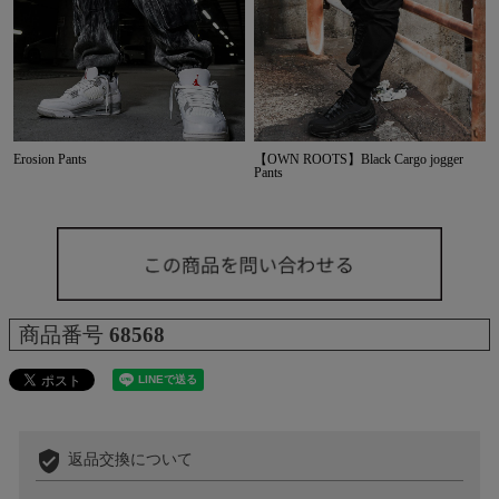
Erosion Pants
【OWN ROOTS】Black Cargo jogger
Pants
商品番号
68568
verified_user
返品交換について