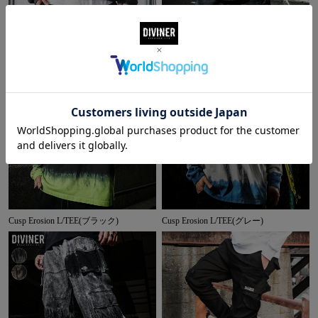
Ephemeral Logo Knit(チャコール)
Uneven Dyeing Shirt
Cusp Erosion L/TEE(ブラック)
Cusp Erosion L/TEE(グレー)