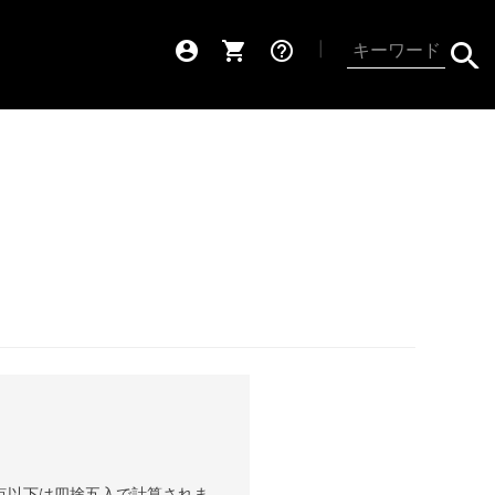
account_circle
shopping_cart
help_outline
┃
点以下は四捨五入で計算されま