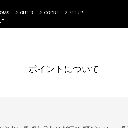
chevron_right
chevron_right
chevron_right
TOMS
OUTER
GOODS
SET UP
検索
UT
ポイントについて
いない限り、商品価格（税抜）の1％が基本付与率となります。（小数