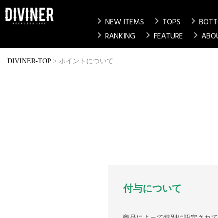
chevron_right
chevron_right
chevron_right
NEW ITEMS
TOPS
BOT
chevron_right
chevron_right
chevron_right
RANKING
FEATURE
ABO
DIVINER-TOP
ポイントについて
付与について
商品によって特別に設定されて