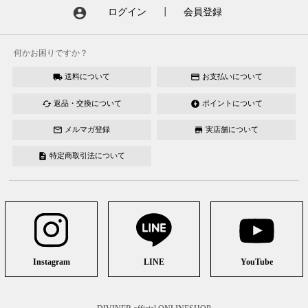
account_circle
ログイン
┃
会員登録
何かお困りですか？
送料について
お支払いについて
local_shipping
credit_card
返品・交換について
ポイントについて
cached
offline_bolt
メルマガ登録
実店舗について
mail_outline
store
特定商取引法について
description
Instagram
LINE
YouTube