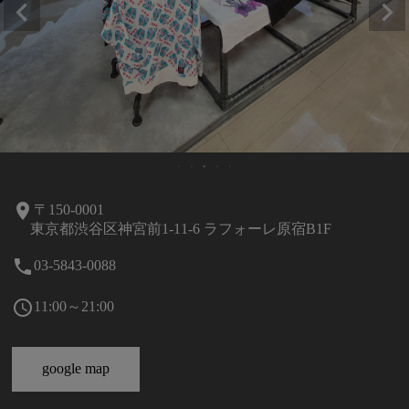
room
〒150-0001
東京都渋谷区神宮前1-11-6 ラフォーレ原宿B1F
local_phone
03-5843-0088
schedule
11:00～21:00
google map