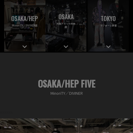
OSAKA
OSAKA/HEP
TOKYO
大阪アメリカ村本
MinoriTY／DIVINER店
ラフォーレ原宿
店
keyboard_arrow_down
keyboard_arrow_down
keyboard_arrow_down
OSAKA/HEP FIVE
MinoriTY／DIVINER
aaaaaa