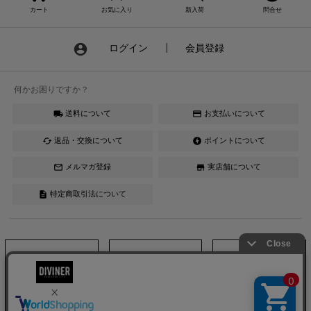
カート
お気に入り
新入荷
問合せ
account_circle
ログイン
┃
会員登録
何かお困りですか？
送料について
お支払いについて
local_shipping
credit_card
返品・交換について
ポイントについて
cached
offline_bolt
メルマガ登録
実店舗について
mail_outline
store
特定商取引法について
description
Instagram
LINE
YouTube