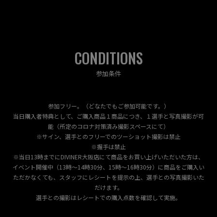
CONDITIONS
参加条件
参加フリー。（どなたでもご参加可能です。）
当日購入者特典として、ご購入商品１商品につき、１選手と写真撮影が可
能（所定のコロナ対策済み撮影スペースにて）
※サイン、選手とのフリーでのツーショット撮影は禁止
※握手は禁止
※当日13時までにDIVINER大阪店にて商品をお買い上げいただいた方は、
イベント開催中（13時～14時30分、15時～16時30分）に商品をご購入い
ただかなくても、スタッフにレシートを提示の上、選手との写真撮影いた
だけます。
選手との撮影はレシートでの購入点数を確認して実施。