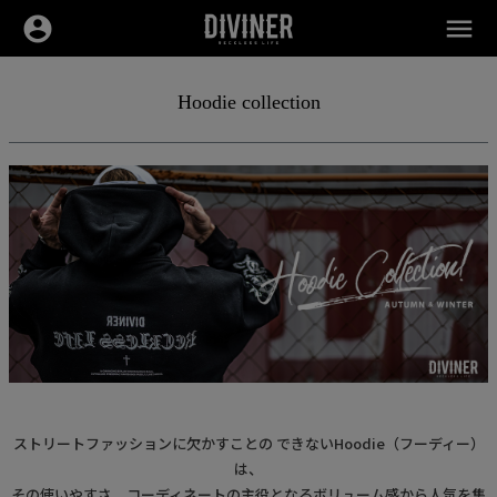
account_circle
menu
Hoodie collection
ストリートファッションに欠かすことの できないHoodie（フーディー）
は、
その使いやすさ、コーディネートの主役となるボリューム感から人気を集