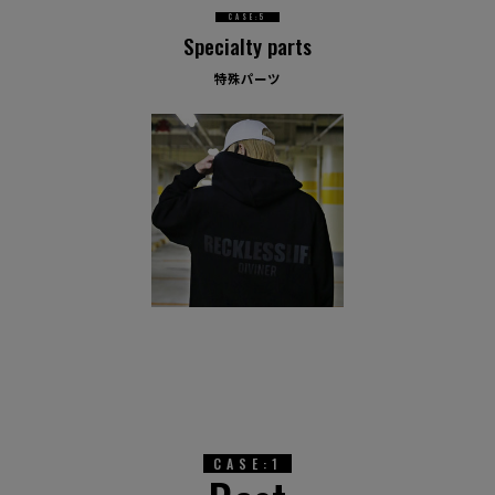
CASE:5
Specialty parts
特殊パーツ
CASE:1