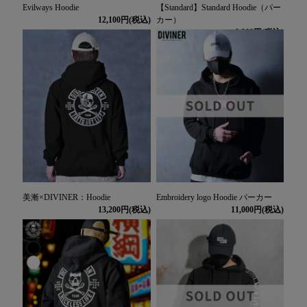
Evilways Hoodie
【Standard】Standard Hoodie（パー
12,100
カー）
9,900
美漸×DIVINER：Hoodie
Embroidery logo Hoodie パーカー
13,200
11,000