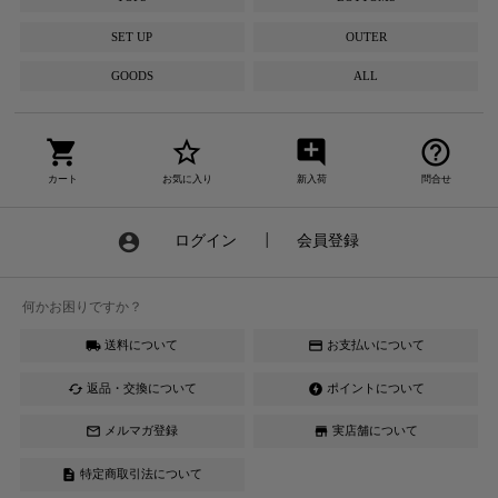
SET UP
OUTER
GOODS
ALL
shopping_cart
star_border
add_comment
help_outline
カート
お気に入り
新入荷
問合せ
account_circle
ログイン
┃
会員登録
何かお困りですか？
送料について
お支払いについて
local_shipping
credit_card
返品・交換について
ポイントについて
cached
offline_bolt
メルマガ登録
実店舗について
mail_outline
store
特定商取引法について
description