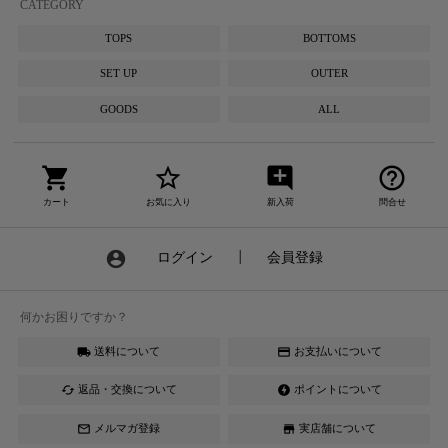
CATEGORY
TOPS
BOTTOMS
SET UP
OUTER
GOODS
ALL
shopping_cart
star_border
add_comment
help_outline
カート
お気に入り
新入荷
問合せ
account_circle
ログイン
┃
会員登録
何かお困りですか？
送料について
お支払いについて
local_shipping
credit_card
返品・交換について
ポイントについて
cached
offline_bolt
メルマガ登録
実店舗について
mail_outline
store