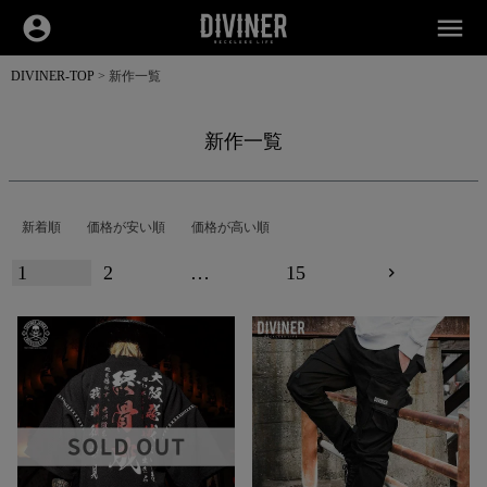
account_circle
menu
DIVINER-TOP
新作一覧
新作一覧
新着順
価格が安い順
価格が高い順
1
2
…
15