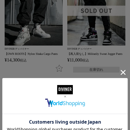
DIVINER ディバイナー
DIVINER ディバイナー
【OWN ROOTS】Nylon Shaka Cargo Pants
【再入荷なし】Militarily Sweat Jogger Pants
¥
14,300
¥
11,000
税込
税込
在庫切れ