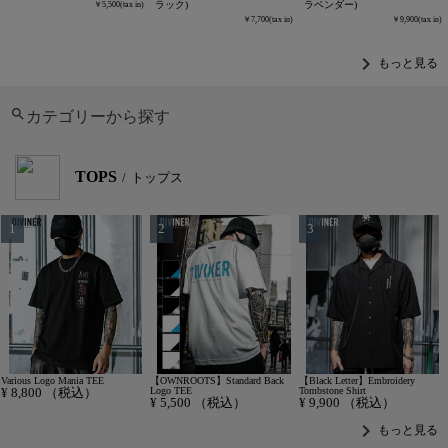
ラック)
ラベンダー)
5,500
7,700
9,900
chevron_right
もっと見る
カテゴリーから探す
TOPS
トップス
Various Logo Mania TEE
【OWNROOTS】Standard Back
【Black Letter】Embroidery
¥
8,800
（税込）
Logo TEE
Tombstone Shirt
¥
5,500
（税込）
¥
9,900
（税込）
chevron_right
もっと見る