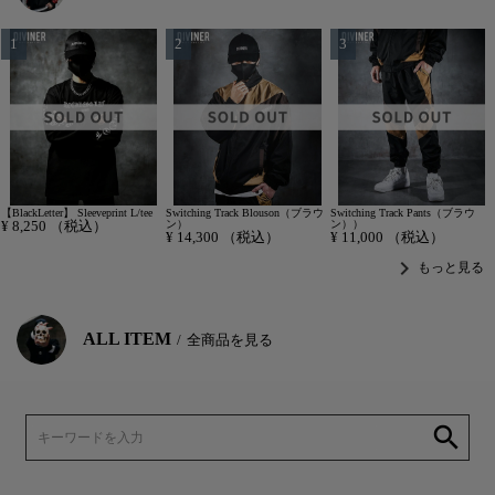
【BlackLetter】 Sleeveprint L/tee
Switching Track Blouson（ブラウ
Switching Track Pants（ブラウ
¥
8,250
（税込）
ン）
ン））
¥
14,300
（税込）
¥
11,000
（税込）
chevron_right
もっと見る
ALL ITEM
全商品を見る
search