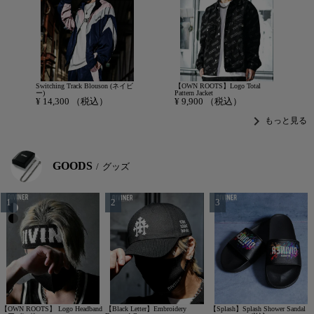
Switching Track Blouson (ネイビ
【OWN ROOTS】Logo Total
ー)
Pattern Jacket
¥
14,300
（税込）
¥
9,900
（税込）
chevron_right
もっと見る
GOODS
グッズ
【OWN ROOTS】 Logo Headband
【Black Letter】Embroidery
【Splash】Splash Shower Sandal