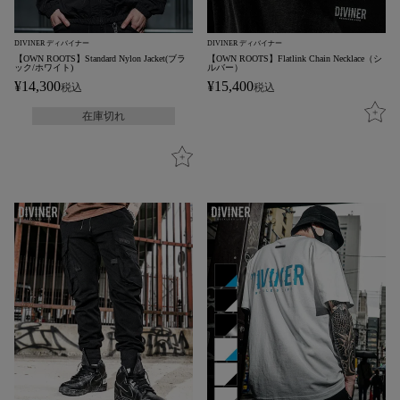
DIVINER ディバイナー
DIVINER ディバイナー
【OWN ROOTS】Standard Nylon Jacket(ブラ
【OWN ROOTS】Flatlink Chain Necklace（シ
ック/ホワイト)
ルバー）
¥
14,300
¥
15,400
税込
税込
在庫切れ