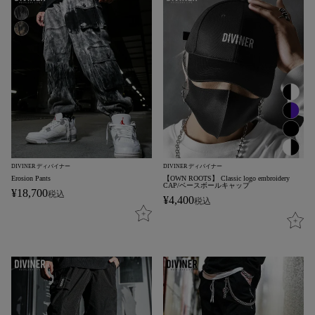
DIVINER ディバイナー
DIVINER ディバイナー
Erosion Pants
【OWN ROOTS】 Classic logo embroidery
CAP/ベースボールキャップ
¥
18,700
税込
¥
4,400
税込