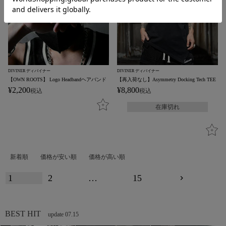
DIVINER ディバイナー
DIVINER ディバイナー
【OWN ROOTS】 Logo Headbandヘアバンド
【再入荷なし】Asymmetry Docking Tech TEE
¥
2,200
¥
8,800
税込
税込
在庫切れ
新着順
価格が安い順
価格が高い順
1
2
…
15
BEST HIT
update 07.15