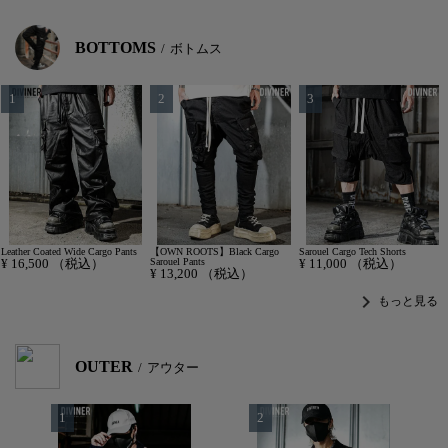
BOTTOMS
ボトムス
Leather Coated Wide Cargo Pants
【OWN ROOTS】Black Cargo
Sarouel Cargo Tech Shorts
¥
16,500
（税込）
Sarouel Pants
¥
11,000
（税込）
¥
13,200
（税込）
chevron_right
もっと見る
OUTER
アウター