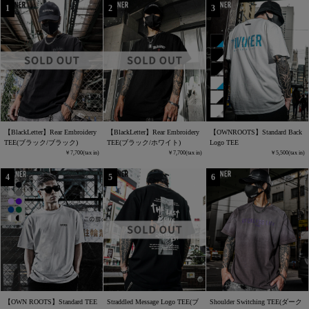
【BlackLetter】Rear Embroidery
【BlackLetter】Rear Embroidery
【OWNROOTS】Standard Back
TEE(ブラック/ブラック)
TEE(ブラック/ホワイト)
Logo TEE
7,700
7,700
5,500
【OWN ROOTS】Standard TEE
Straddled Message Logo TEE(ブ
Shoulder Switching TEE(ダーク