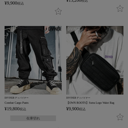
¥
13,200
税込
¥
9,900
税込
DIVINER ディバイナー
DIVINER ディバイナー
Combat Cargo Pants
【OWN ROOTS】Sutra Logo Waist Bag
¥
19,800
¥
9,900
税込
税込
在庫切れ