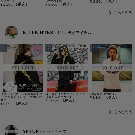
ヘアバンド
Deceased Cap
¥
3,300
（税込）
¥
2,200
（税込）
¥
6,600
（税込）
chevron_right
もっと見る
K-1 FIGHTER
K-1コラボアイテム
【金子選手サイン対象商品】金
城戸選手コラボセットアップ
村越選手コラボロンT
子 晃大選手（K-1）コラボパー
【選手ステッカー】
¥
6,600
（税込）
カー
¥
13,037
（税込）
¥
9,900
（税込）
chevron_right
もっと見る
SETUP
セットアップ