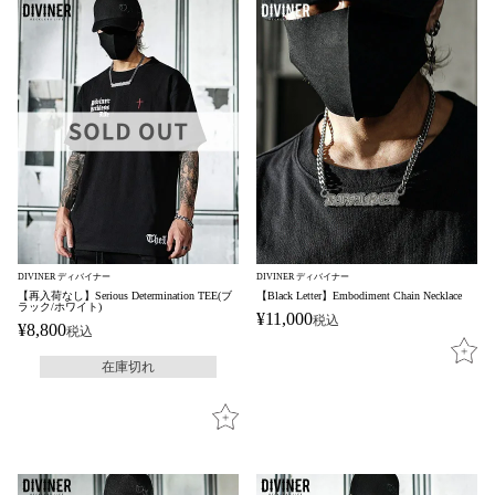
DIVINER ディバイナー
DIVINER ディバイナー
【再入荷なし】Serious Determination TEE(ブ
【Black Letter】Embodiment Chain Necklace
ラック/ホワイト)
¥
11,000
税込
¥
8,800
税込
在庫切れ