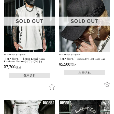
DIVINER ディバイナー
DIVINER ディバイナー
【再入荷なし】【Black Letter】Carve
【再入荷なし】Embroidery Last Bone Cap
Revelation Nosleeve(オフホワイト)
¥
5,500
税込
¥
7,700
税込
在庫切れ
在庫切れ