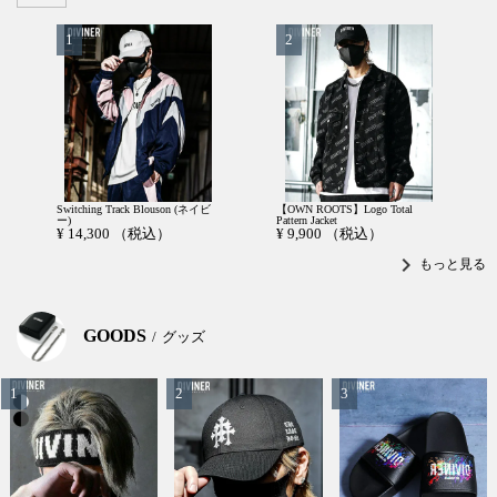
Switching Track Blouson (ネイビ
【OWN ROOTS】Logo Total
ー)
Pattern Jacket
¥
14,300
（税込）
¥
9,900
（税込）
chevron_right
もっと見る
GOODS
グッズ