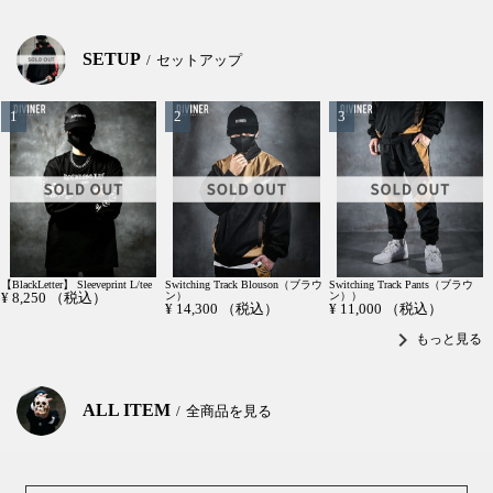
SETUP
セットアップ
【BlackLetter】 Sleeveprint L/tee
Switching Track Blouson（ブラウ
Switching Track Pants（ブラウ
¥
8,250
（税込）
ン）
ン））
¥
14,300
（税込）
¥
11,000
（税込）
chevron_right
もっと見る
ALL ITEM
全商品を見る