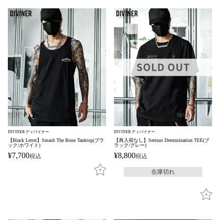
DIVINER ディバイナー
DIVINER ディバイナー
【Black Letter】Smash The Bone Tanktop(ブラ
【再入荷なし】Serious Determination TEE(ブ
ック/ホワイト)
ラック/グレー)
¥
7,700
¥
8,800
税込
税込
在庫切れ