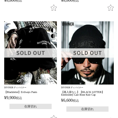
¥
8,800
¥
8,800
税込
税込
DIVINER ディバイナー
DIVINER ディバイナー
【Blackletter】Evilways Pants
【再入荷なし】【BLACK LETTER】
Embroidery Last Bone Knit Cap
¥
9,900
税込
¥
6,600
税込
在庫切れ
在庫切れ