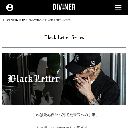
account_circle
menu
DIVINER-TOP
collection
Black Letter Series
Black Letter Series
「これは死ぬ自分へ宛てた未来への手紙」
人は皆、いつか終わりを迎える。