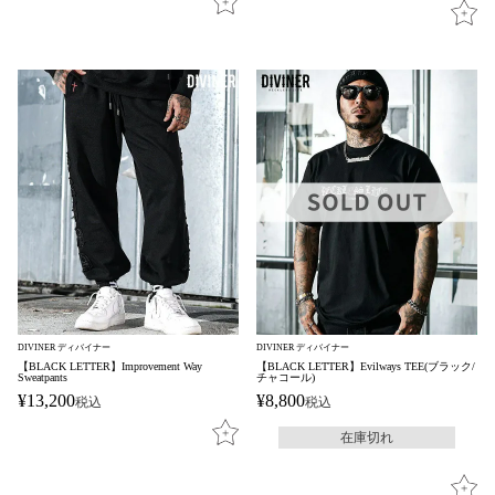
DIVINER ディバイナー
DIVINER ディバイナー
【BLACK LETTER】Improvement Way
【BLACK LETTER】Evilways TEE(ブラック/
Sweatpants
チャコール)
¥
13,200
¥
8,800
税込
税込
在庫切れ