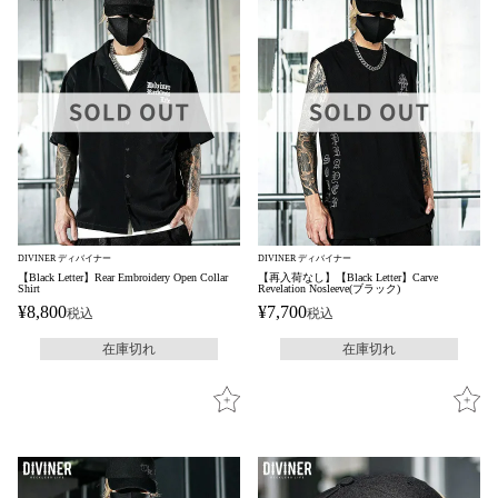
DIVINER ディバイナー
DIVINER ディバイナー
【Black Letter】Rear Embroidery Open Collar
【再入荷なし】【Black Letter】Carve
Shirt
Revelation Nosleeve(ブラック)
¥
8,800
¥
7,700
税込
税込
在庫切れ
在庫切れ