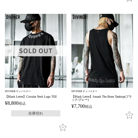
DIVINER ディバイナー
DIVINER ディバイナー
【Black Letter】Circular Neck Logo TEE
【Black Letter】Smash The Bone Tanktop(ブラ
ック/グレー)
¥
8,800
税込
¥
7,700
税込
在庫切れ