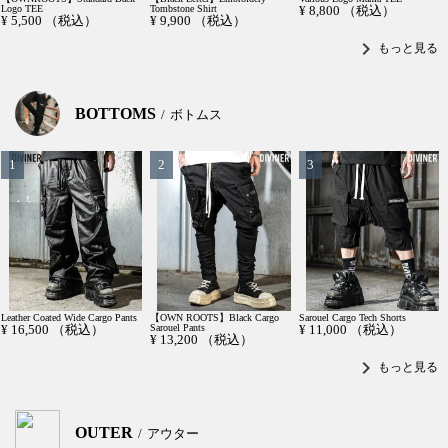
Logo TEE
Tombstone Shirt
¥
8,800
（税込）
¥
5,500
（税込）
¥
9,900
（税込）
chevron_right
もっと見る
BOTTOMS
ボトムス
Leather Coated Wide Cargo Pants
【OWN ROOTS】Black Cargo
Sarouel Cargo Tech Shorts
¥
16,500
（税込）
Sarouel Pants
¥
11,000
（税込）
¥
13,200
（税込）
chevron_right
もっと見る
OUTER
アウター