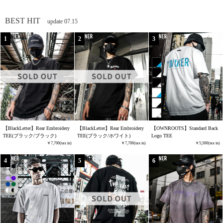
BEST HIT
update 07.15
【BlackLetter】Rear Embroidery
【BlackLetter】Rear Embroidery
【OWNROOTS】Standard Back
TEE(ブラック/ブラック)
TEE(ブラック/ホワイト)
Logo TEE
7,700
7,700
5,500