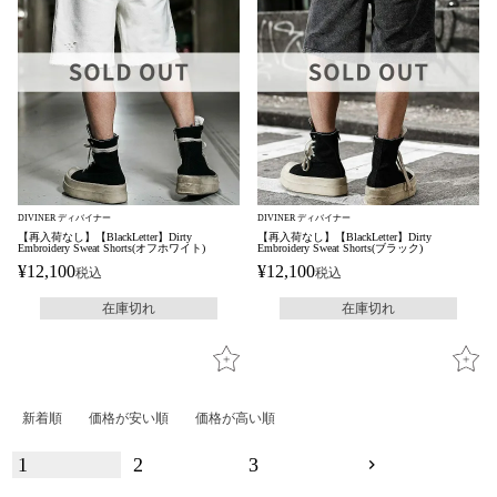
DIVINER ディバイナー
DIVINER ディバイナー
【再入荷なし】【BlackLetter】Dirty
【再入荷なし】【BlackLetter】Dirty
Embroidery Sweat Shorts(オフホワイト)
Embroidery Sweat Shorts(ブラック)
¥
12,100
¥
12,100
税込
税込
在庫切れ
在庫切れ
新着順
価格が安い順
価格が高い順
1
2
3