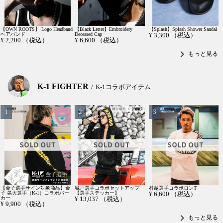
【OWN ROOTS】 Logo Headband
【Black Letter】Embroidery
【Splash】Splash Shower Sandal
ヘアバンド
Deceased Cap
¥
3,300
（税込）
¥
2,200
（税込）
¥
6,600
（税込）
chevron_right
もっと見る
K-1 FIGHTER
K-1コラボアイテム
【金子選手サイン対象商品】金
城戸選手コラボセットアップ
村越選手コラボロンT
子 晃大選手（K-1）コラボパー
【選手ステッカー】
¥
6,600
（税込）
カー
¥
13,037
（税込）
¥
9,900
（税込）
chevron_right
もっと見る