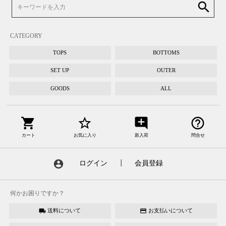
search
CATEGORY
TOPS
BOTTOMS
SET UP
OUTER
GOODS
ALL
shopping_cart
star_border
add_comment
help_outline
カート
お気に入り
新入荷
問合せ
account_circle
ログイン
┃
会員登録
何かお困りですか？
送料について
お支払いについて
local_shipping
credit_card