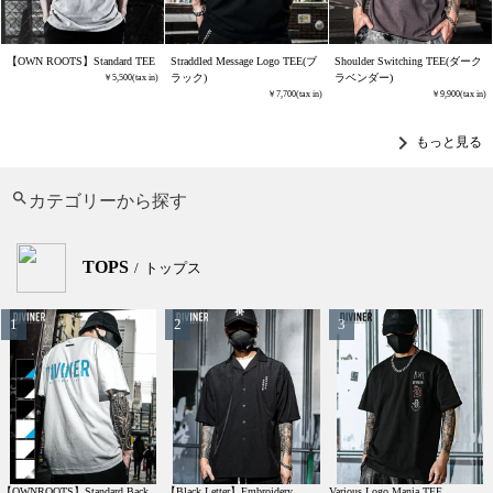
【OWN ROOTS】Standard TEE
Straddled Message Logo TEE(ブ
Shoulder Switching TEE(ダーク
ラック)
ラベンダー)
5,500
7,700
9,900
chevron_right
もっと見る
カテゴリーから探す
TOPS
トップス
【OWNROOTS】Standard Back
【Black Letter】Embroidery
Various Logo Mania TEE