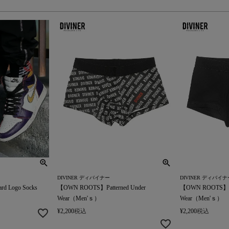
DIVINER ディバイナー
DIVINER ディバイナ
d Logo Socks
【OWN ROOTS】Patterned Under
【OWN ROOTS】Cla
Wear（Men'ｓ）
Wear（Men'ｓ）
¥
2,200
税込
¥
2,200
税込