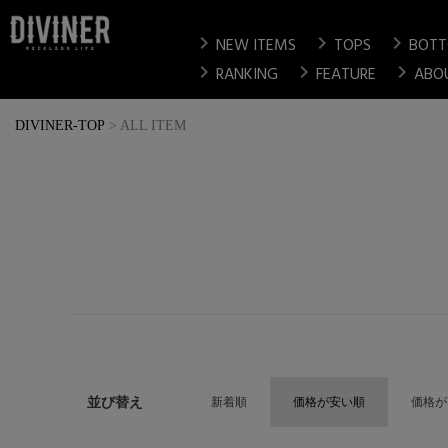
chevron_right
chevron_right
chevron_right
NEW ITEMS
TOPS
BOT
chevron_right
chevron_right
chevron_right
RANKING
FEATURE
ABO
DIVINER-TOP
ALL ITEM
並び替え
新着順
価格が安い順
価格が