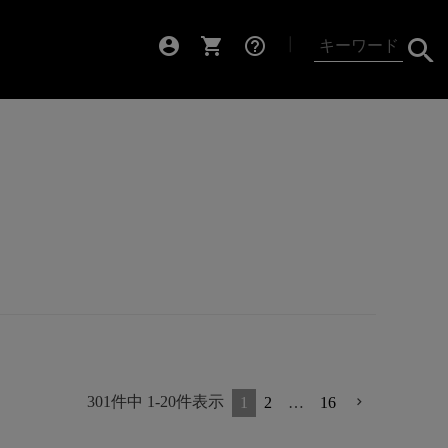
account_circle
shopping_cart
help_outline
┃
301
件中
1
-
20
件表示
1
2
…
16