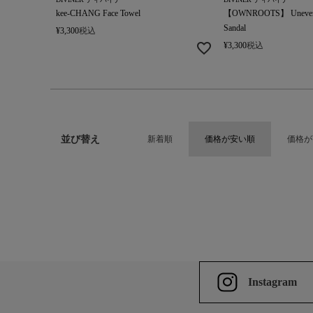
kee-CHANG Face Towel
【OWNROOTS】 Unevenne
Sandal
¥
3,300
税込
¥
3,300
税込
並び替え
新着順
価格が安い順
価格が
Instagram