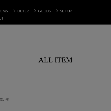
chevron_right
chevron_right
chevron_right
TOMS
OUTER
GOODS
SET UP
検索
UT
ALL ITEM
高い順