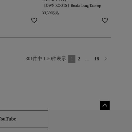
【OWN ROOTS】Border Long Tanktop
¥
3,300
税込
301
件中
1
-
20
件表示
1
2
…
16
ペー
ジト
YouTube
ップ
へ