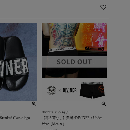
ー
DIVINER ディバイナー
dard Classic logo
【再入荷なし】美漸×DIVINER：Under
Wear（Men'ｓ）