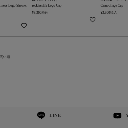
ss Logo Shower
recklesslife Logo Cap
Camouflage Cap
¥
3,300
税込
¥
3,300
税込
高い順
LINE