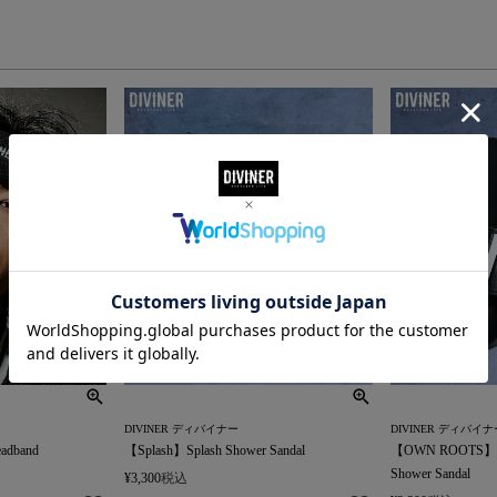
DIVINER ディバイナー
DIVINER ディバイナ
eadband
【Splash】Splash Shower Sandal
【OWN ROOTS】Stan
Shower Sandal
¥
3,300
税込