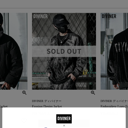
DIVINER ディバイナー
DIVINER ディバイナ
acket
Erosion Denim Jacket
Embroidery Logo F
¥
18,700
税込
¥
19,800
税込
在庫切れ