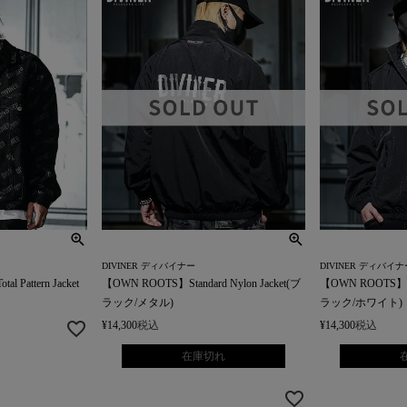
DIVINER ディバイナー
DIVINER ディバイナ
 Pattern Jacket
【OWN ROOTS】Standard Nylon Jacket(ブ
【OWN ROOTS】Sta
ラック/メタル)
ラック/ホワイト)
¥
14,300
税込
¥
14,300
税込
在庫切れ