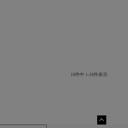
18
件中
1
-
18
件表示
ペー