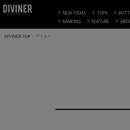
chevron_right
chevron_right
chevron_right
NEW ITEMS
TOPS
BOT
chevron_right
chevron_right
chevron_right
RANKING
FEATURE
ABO
DIVINER-TOP
アウター