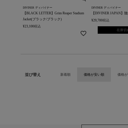
DIVINER ディバイナー
DIVINER ディバイナー
【BLACK LETTER】Grim Reaper Stadium
【DIVINER JAPAN】陰
Jacket(ブラック/ブラック)
¥
29,700
税込
¥
23,100
税込
在庫切
並び替え
新着順
価格が安い順
価格が