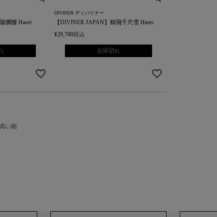
DIVINER ディバイナー
陽髑髏 Haori
【DIVINER JAPAN】鶴飛千尺雪 Haori
¥
29,700
税込
れ
在庫切れ
高い順