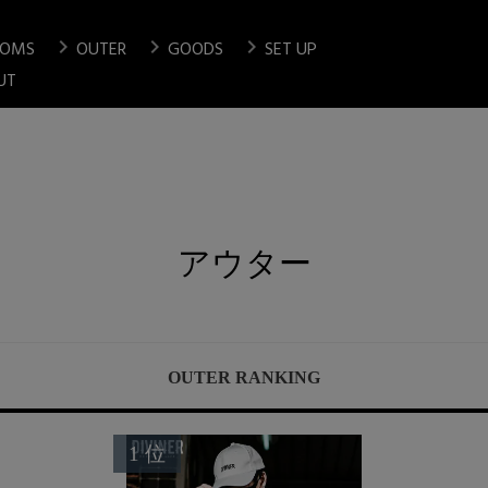
chevron_right
chevron_right
chevron_right
TOMS
OUTER
GOODS
SET UP
検索
UT
アウター
OUTER RANKING