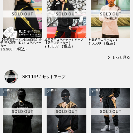
【金子選手サイン対象商品】金
城戸選手コラボセットアップ
村越選手コラボロンT
子 晃大選手（K-1）コラボパー
【選手ステッカー】
¥
6,600
（税込）
カー
¥
13,037
（税込）
¥
9,900
（税込）
chevron_right
もっと見る
SETUP
セットアップ