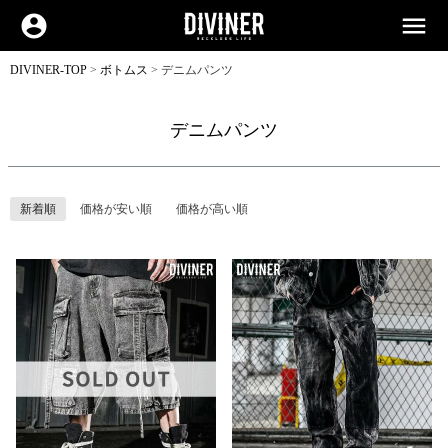
account_circle
menu
DIVINER-TOP
ボトムス
デニムパンツ
デニムパンツ
新着順
価格が安い順
価格が高い順