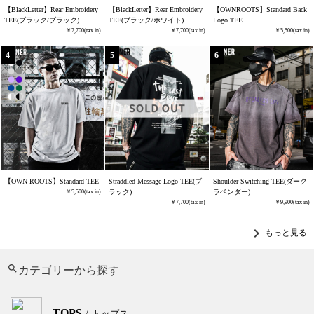
【BlackLetter】Rear Embroidery
【BlackLetter】Rear Embroidery
【OWNROOTS】Standard Back
TEE(ブラック/ブラック)
TEE(ブラック/ホワイト)
Logo TEE
7,700
7,700
5,500
【OWN ROOTS】Standard TEE
Straddled Message Logo TEE(ブ
Shoulder Switching TEE(ダーク
ラック)
ラベンダー)
5,500
7,700
9,900
chevron_right
もっと見る
カテゴリーから探す
TOPS
トップス