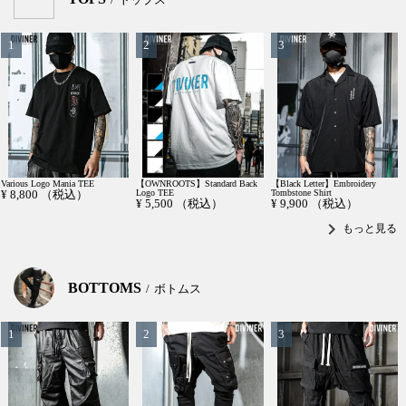
Various Logo Mania TEE
【OWNROOTS】Standard Back
【Black Letter】Embroidery
¥
8,800
（税込）
Logo TEE
Tombstone Shirt
¥
5,500
（税込）
¥
9,900
（税込）
chevron_right
もっと見る
BOTTOMS
ボトムス