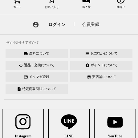
カート
お気に入り
新入荷
問合せ
account_circle
ログイン
┃
会員登録
何かお困りですか？
送料について
お支払いについて
local_shipping
credit_card
返品・交換について
ポイントについて
cached
offline_bolt
メルマガ登録
実店舗について
mail_outline
store
特定商取引法について
description
Instagram
LINE
YouTube