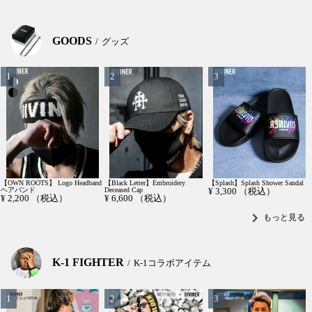
GOODS
グッズ
【OWN ROOTS】 Logo Headband
【Black Letter】Embroidery
【Splash】Splash Shower Sandal
ヘアバンド
Deceased Cap
¥
3,300
（税込）
¥
2,200
（税込）
¥
6,600
（税込）
chevron_right
もっと見る
K-1 FIGHTER
K-1コラボアイテム