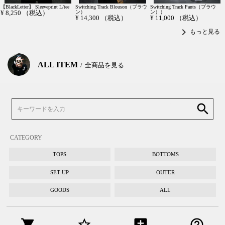
【BlackLetter】 Sleeveprint L/tee
Switching Track Blouson（ブラウ
Switching Track Pants（ブラウ
¥
8,250
（税込）
ン）
ン））
¥
14,300
（税込）
¥
11,000
（税込）
chevron_right
もっと見る
ALL ITEM
全商品を見る
search
CATEGORY
TOPS
BOTTOMS
SET UP
OUTER
GOODS
ALL
shopping_cart
star_border
add_comment
help_outline