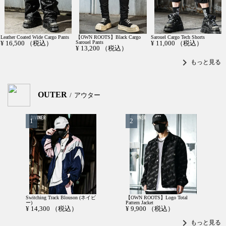
Leather Coated Wide Cargo Pants
【OWN ROOTS】Black Cargo
Sarouel Cargo Tech Shorts
¥
16,500
（税込）
Sarouel Pants
¥
11,000
（税込）
¥
13,200
（税込）
chevron_right
もっと見る
OUTER
アウター
Switching Track Blouson (ネイビ
【OWN ROOTS】Logo Total
ー)
Pattern Jacket
¥
14,300
（税込）
¥
9,900
（税込）
chevron_right
もっと見る