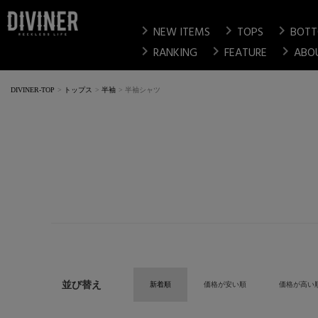
chevron_right
chevron_right
chevron_right
NEW ITEMS
TOPS
BOT
chevron_right
chevron_right
chevron_right
RANKING
FEATURE
ABO
DIVINER-TOP
トップス
半袖
半袖シャツ
並び替え
新着順
価格が安い順
価格が高い