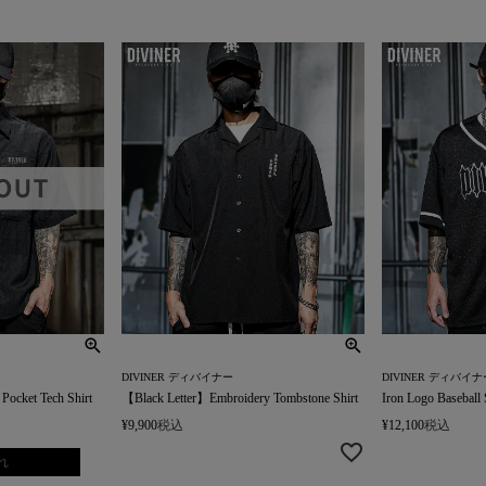
DIVINER ディバイナー
DIVINER ディバイナ
et Tech Shirt
【Black Letter】Embroidery Tombstone Shirt
Iron Logo Baseball 
¥
9,900
税込
¥
12,100
税込
れ