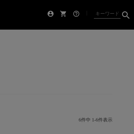
account_circle
shopping_cart
help_outline
┃
6
件中
1
-
6
件表示