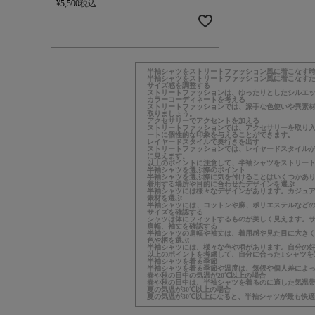
¥
5,500
税込
半袖シャツをストリートファッション風に着こなす
半袖シャツをストリートファッション風に着こなす
サイズ感を調整する
ストリートファッションは、ゆったりとしたシルエ
カラーコーディネートを考える
ストリートファッションでは、派手な色使いや異素
取りましょう。
アクセサリーでアクセントを加える
ストリートファッションでは、アクセサリーを取り
ートに個性的な印象を与えることができます。
レイヤードスタイルで奥行きを出す
ストリートファッションでは、レイヤードスタイル
に見えます。
以上のポイントに注意して、半袖シャツをストリー
半袖シャツを選ぶ際のポイント
半袖シャツを選ぶ際に気を付けることはいくつかあ
着用する場所や目的に合わせたデザインを選ぶ
半袖シャツには様々なデザインがあります。カジュ
素材を選ぶ
半袖シャツには、コットンや麻、ポリエステルなど
サイズを確認する
シャツは体にフィットするものが美しく見えます。
肩幅、袖丈を確認する
半袖シャツの肩幅や袖丈は、着用感や見た目に大き
色や柄を選ぶ
半袖シャツには、様々な色や柄があります。自分の
以上のポイントを考慮して、自分に合ったTシャツを
半袖シャツを着る季節
半袖シャツを着る季節や温度は、気候や個人差によ
春や秋の日中の気温が20℃以上の場合
春や秋の日中は、半袖シャツを着るのに適した気温
夏の気温が30℃以上の場合
夏の気温が30℃以上になると、半袖シャツが最も快