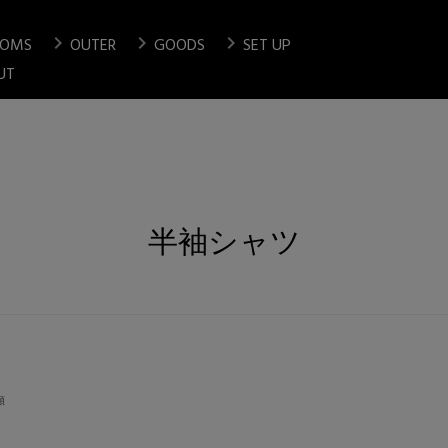
chevron_right
chevron_right
chevron_right
TOMS
OUTER
GOODS
SET UP
検索
UT
半袖シャツ
順