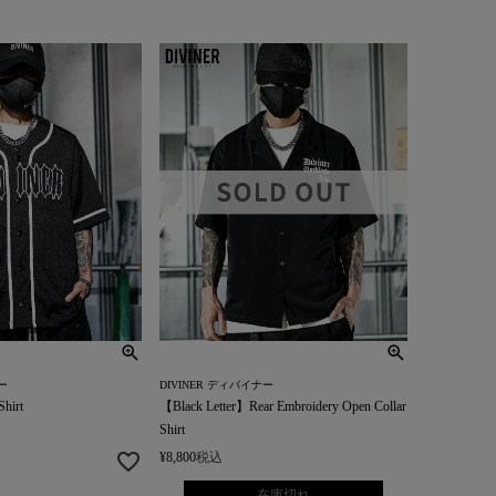
ー
DIVINER ディバイナー
Shirt
【Black Letter】Rear Embroidery Open Collar
Shirt
¥
8,800
税込
在庫切れ