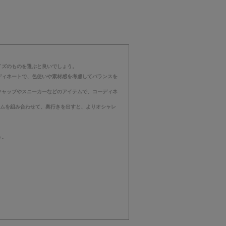
イズのものを選ぶと良いでしょう。
ディネートで、色使いや素材感を考慮してバランスを
キャップやスニーカーなどのアイテムで、コーディネ
テムを組み合わせて、奥行きを出すと、よりオシャレ
う。
。