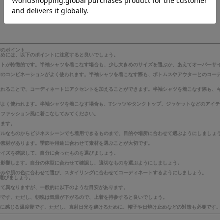
時のポイント
ためには、以下のポイントに注意すると良いでしょう。
ットが特徴的です。半袖シャツを着こなす場合も、少し大きめのサイズを選ぶか、あえてオーバーサ
材のコンビネーションがよく使われます。半袖シャツを着こなす際も、ボトムスやアウターとのコー
入れることで、コーディネートにアクセントを加えることができます。半袖シャツを着こなす際も、
がよく使われます。半袖シャツを着こなす場合も、Tシャツやタンクトップ、ジャケットなどのアイ
トファッション風に着こなしてみてください。
ります。
アルなものからビジネスシーンでも着用できるものまで、目的や場所に合わせて選ぶようにしましょ
の素材があります。季節や用途に合わせて素材を選ぶことが大切です。
サイズを確認して、自分に合ったものを選びましょう。
く影響します。自分の体型に合わせて確認し、適切なものを選ぶようにしましょう。
好みや肌の色に合わせて選び、スタイリングに合わせてコーディネートするようにしましょう。
選びましょう。
って異なりますが、一般的に以下のような目安があります。
帯です。ただし、朝晩は気温が下がるので、上着を持参すると良いでしょう。
適に感じる温度帯です。ただし、直射日光を避けるために、帽子や日焼け止めなどの対策も必要です