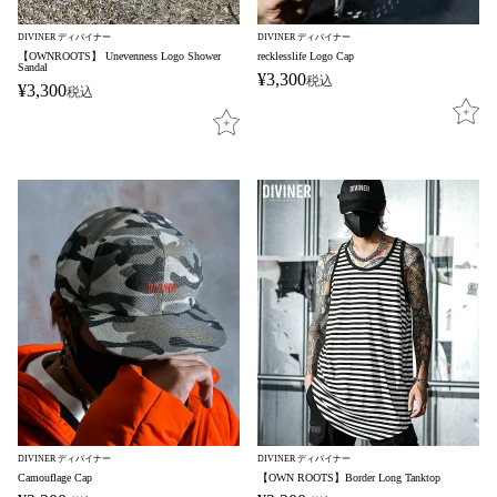
DIVINER ディバイナー
DIVINER ディバイナー
【OWNROOTS】 Unevenness Logo Shower
recklesslife Logo Cap
Sandal
¥
3,300
税込
¥
3,300
税込
DIVINER ディバイナー
DIVINER ディバイナー
Camouflage Cap
【OWN ROOTS】Border Long Tanktop