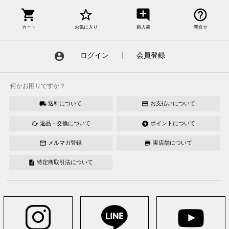
shopping_cart
star_border
add_comment
help_outline
カート
お気に入り
新入荷
問合せ
account_circle
ログイン
┃
会員登録
何かお困りですか？
送料について
お支払いについて
local_shipping
credit_card
返品・交換について
ポイントについて
cached
offline_bolt
メルマガ登録
実店舗について
mail_outline
store
特定商取引法について
description