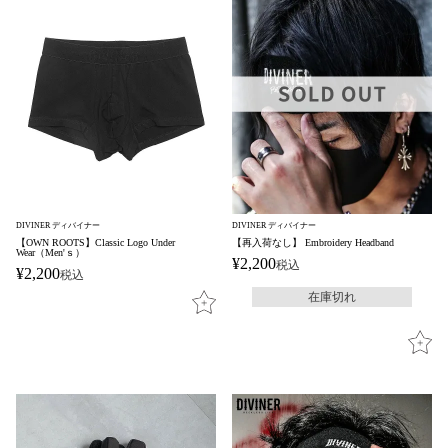
DIVINER ディバイナー
DIVINER ディバイナー
【OWN ROOTS】Classic Logo Under
【再入荷なし】 Embroidery Headband
Wear（Men'ｓ）
¥
2,200
税込
¥
2,200
税込
在庫切れ