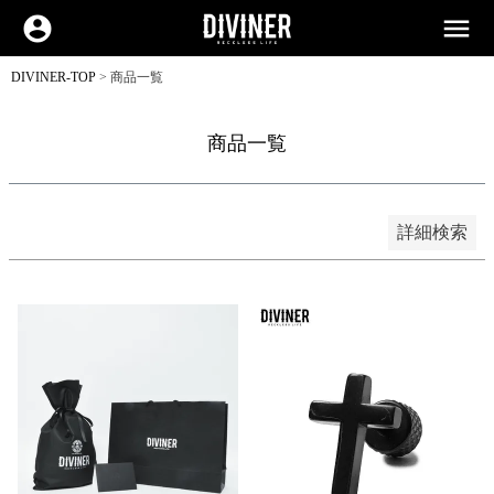
並び順
新着順
account_circle
menu
登録順
価格が安い順
価格が高い順
DIVINER-TOP
商品一覧
優先度順
レビュー順
キーワードヒット順
商品一覧
検索
詳細検索