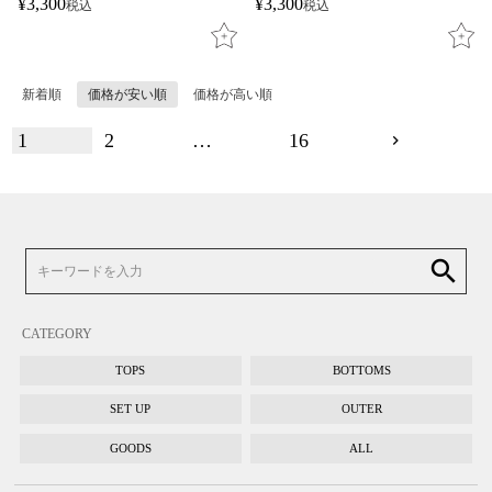
¥
3,300
¥
3,300
税込
税込
新着順
価格が安い順
価格が高い順
1
2
…
16
search
CATEGORY
TOPS
BOTTOMS
SET UP
OUTER
GOODS
ALL