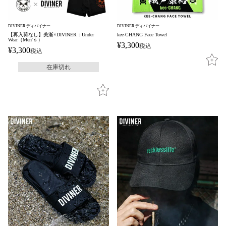
DIVINER ディバイナー
DIVINER ディバイナー
【再入荷なし】美漸×DIVINER：Under
kee-CHANG Face Towel
Wear（Men'ｓ）
¥
3,300
税込
¥
3,300
税込
在庫切れ