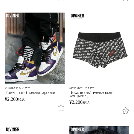
DIVINER ディバイナー
DIVINER ディバイナー
【OWN ROOTS】 Standard Logo Socks
【OWN ROOTS】Patterned Under
Wear（Men'ｓ）
¥
2,200
税込
¥
2,200
税込