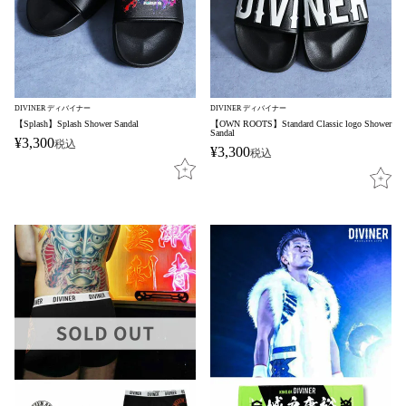
DIVINER ディバイナー
DIVINER ディバイナー
【Splash】Splash Shower Sandal
【OWN ROOTS】Standard Classic logo Shower
Sandal
¥
3,300
税込
¥
3,300
税込