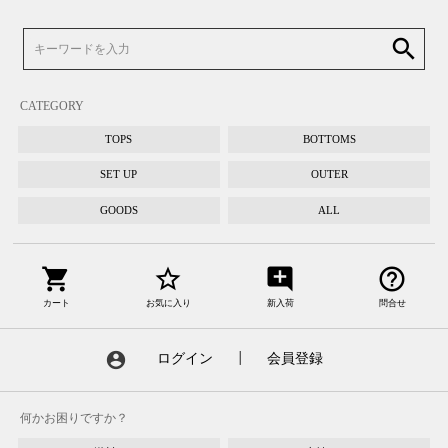
search
CATEGORY
TOPS
BOTTOMS
SET UP
OUTER
GOODS
ALL
shopping_cart
star_border
add_comment
help_outline
カート
お気に入り
新入荷
問合せ
account_circle
ログイン
┃
会員登録
何かお困りですか？