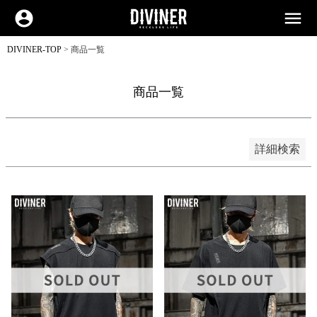
並び順
新着順
account_circle
menu
登録順
価格が安い順
価格が高い順
DIVINER-TOP
商品一覧
優先度順
レビュー順
キーワードヒット順
商品一覧
検索
詳細検索