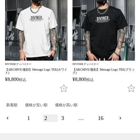
DIVINER ディバイナー
DIVINER ディバイナー
【ARCHIVE/復刻】Message Logo TEE(ホワイ
【ARCHIVE/復刻】Message Logo TEE(ブラッ
ト)
ク)
¥
8,800
¥
8,800
税込
税込
新着順
価格が安い順
価格が高い順
1
2
3
…
16