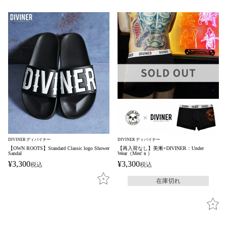
DIVINER ディバイナー
DIVINER ディバイナー
【OWN ROOTS】Standard Classic logo Shower
【再入荷なし】美漸×DIVINER：Under
Sandal
Wear（Men'ｓ）
¥
3,300
¥
3,300
税込
税込
在庫切れ