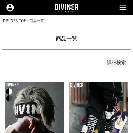
並び順
新着順
account_circle
menu
登録順
価格が安い順
価格が高い順
DIVINER-TOP
商品一覧
優先度順
レビュー順
キーワードヒット順
商品一覧
検索
詳細検索