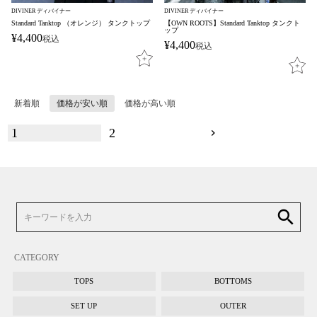
DIVINER ディバイナー
DIVINER ディバイナー
Standard Tanktop （オレンジ） タンクトップ
【OWN ROOTS】Standard Tanktop タンクト
ップ
¥
4,400
税込
¥
4,400
税込
新着順
価格が安い順
価格が高い順
1
2
search
CATEGORY
TOPS
BOTTOMS
SET UP
OUTER