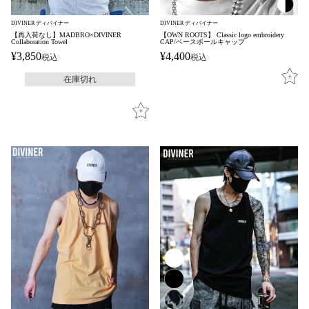
DIVINER ディバイナー
DIVINER ディバイナー
【再入荷なし】MADBRO×DIVINER
【OWN ROOTS】 Classic logo embroidery
Collaboration Towel
CAP/ベースボールキャップ
¥
3,850
¥
4,400
税込
税込
在庫切れ