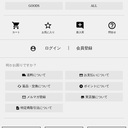
GOODS
ALL
shopping_cart
star_border
add_comment
help_outline
カート
お気に入り
新入荷
問合せ
account_circle
ログイン
┃
会員登録
何かお困りですか？
送料について
お支払いについて
local_shipping
credit_card
返品・交換について
ポイントについて
cached
offline_bolt
メルマガ登録
実店舗について
mail_outline
store
特定商取引法について
description