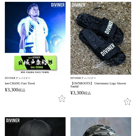
DIVINER ディバイナー
DIVINER ディバイナー
kee-CHANG Face Towel
【OWNROOTS】 Unevenness Logo Shower
Sandal
¥
3,300
税込
¥
3,300
税込