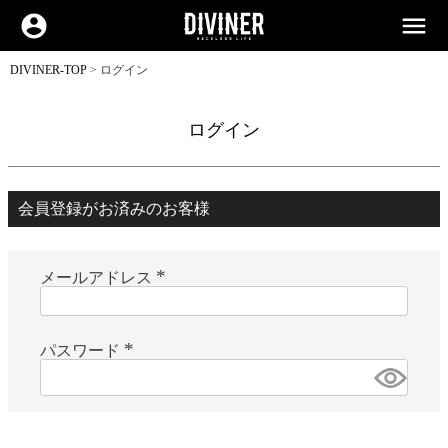
account_circle
menu
DIVINER-TOP
ログイン
ログイン
会員登録がお済みのお客様
メールアドレス
(
必
須
)
パスワード
(
必
須
)