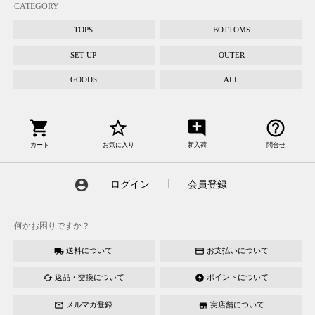
CATEGORY
TOPS
BOTTOMS
SET UP
OUTER
GOODS
ALL
shopping_cart
star_border
add_comment
help_outline
カート
お気に入り
新入荷
問合せ
account_circle
ログイン
┃
会員登録
何かお困りですか？
送料について
お支払いについて
local_shipping
credit_card
返品・交換について
ポイントについて
cached
offline_bolt
メルマガ登録
実店舗について
mail_outline
store