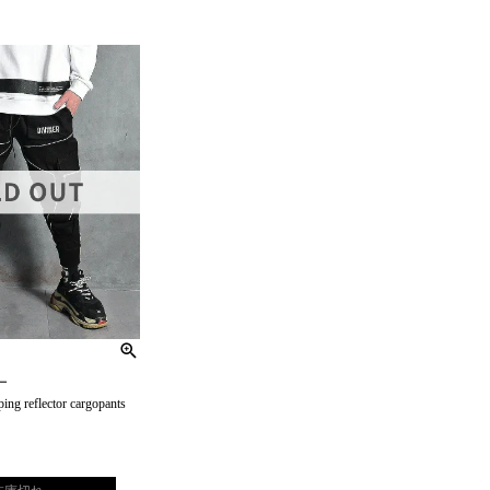
ー
eflector cargopants