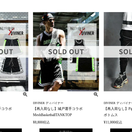
DIVINER ディバイナー
DIVINER ディバイナ
手コラボ
【再入荷なし】城戸選手コラボ
【再入荷なし】Piping r
MeshBasketballTANKTOP
ボトムス
¥
8,800
税込
¥
11,000
税込