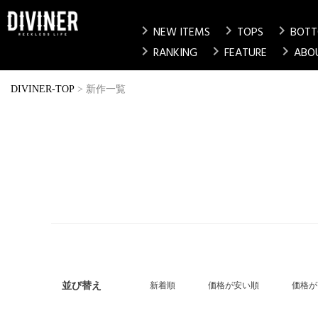
chevron_right
chevron_right
chevron_right
NEW ITEMS
TOPS
BOT
chevron_right
chevron_right
chevron_right
RANKING
FEATURE
ABO
DIVINER-TOP
新作一覧
並び替え
新着順
価格が安い順
価格が