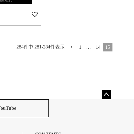
在庫切れ
284
件中
281
-
284
件表示
1
…
14
15
ペー
ジト
YouTube
ップ
へ