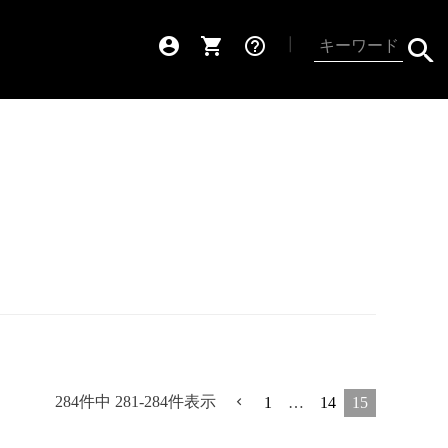
account_circle
shopping_cart
help_outline
┃
284
件中
281
-
284
件表示
1
…
14
15