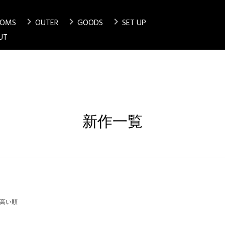
chevron_right
chevron_right
chevron_right
TOMS
OUTER
GOODS
SET UP
検索
UT
新作一覧
高い順