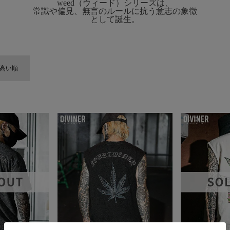
weed（ウィード）シリーズは、
常識や偏見、無言のルールに抗う意志の象徴
として誕生。
高い順