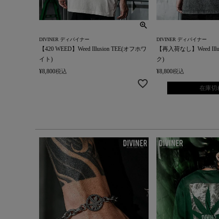
DIVINER ディバイナー
DIVINER ディバイナー
【420 WEED】Weed Illusion TEE(オフホワ
【再入荷なし】Weed Illu
イト)
ク)
¥
8,800
税込
¥
8,800
税込
在庫切