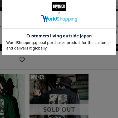
DIVINER ディバイナー
DIVINER ディバイナ
sion TEE(ブラッ
【420 WEED】WeedI llusion Nosleeve
【再入荷なし】Two Pa
NoSleeve(ホワイト
¥
7,700
税込
¥
7,700
税込
れ