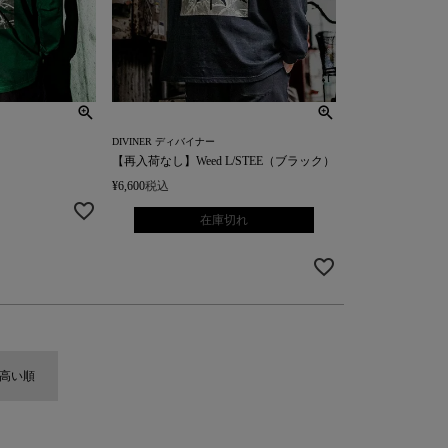
DIVINER ディバイナー
）
【再入荷なし】Weed L/STEE（ブラック）
¥
6,600
税込
在庫切れ
高い順