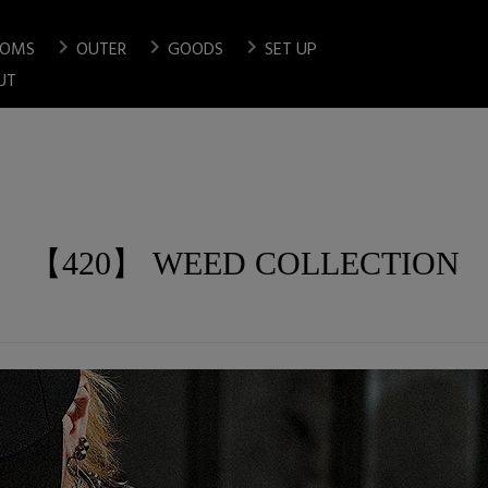
chevron_right
chevron_right
chevron_right
TOMS
OUTER
GOODS
SET UP
検索
UT
【420】 WEED COLLECTION