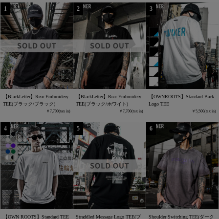
【BlackLetter】Rear Embroidery
【BlackLetter】Rear Embroidery
【OWNROOTS】Standard Back
TEE(ブラック/ブラック)
TEE(ブラック/ホワイト)
Logo TEE
7,700
7,700
5,500
【OWN ROOTS】Standard TEE
Straddled Message Logo TEE(ブ
Shoulder Switching TEE(ダーク