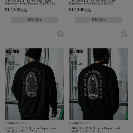
【再入荷なし】【BlackLetter】Dirty
【再入荷なし】【BlackLetter】Dirty
Embroidery Sweat Shorts(オフホワイト)
Embroidery Sweat Shorts(ブラック)
¥
12,100
¥
12,100
税込
税込
在庫切れ
在庫切れ
DIVINER ディバイナー
DIVINER ディバイナー
【BLACK LETTER】Grim Reaper Sweat
【BLACK LETTER】Grim Reaper Sweat
Shirt(ブラック/パープル)
Shirt(ブラック/ホワイト)