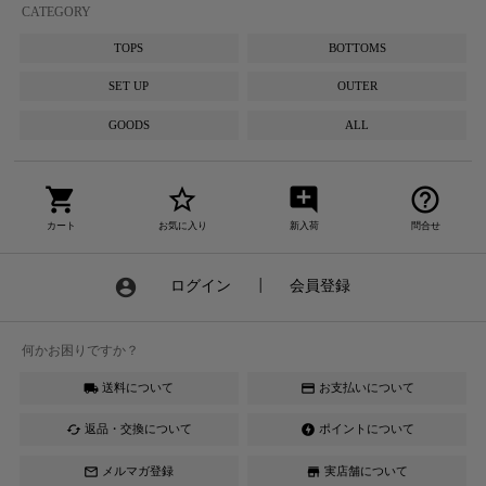
CATEGORY
TOPS
BOTTOMS
SET UP
OUTER
GOODS
ALL
shopping_cart
star_border
add_comment
help_outline
カート
お気に入り
新入荷
問合せ
account_circle
ログイン
┃
会員登録
何かお困りですか？
送料について
お支払いについて
local_shipping
credit_card
返品・交換について
ポイントについて
cached
offline_bolt
メルマガ登録
実店舗について
mail_outline
store