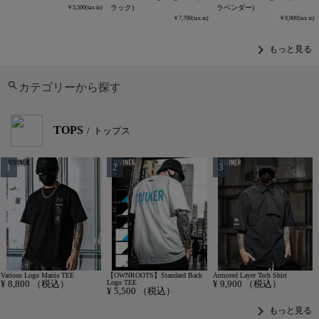
ラック)
ラベンダー)
5,500
7,700
9,900
chevron_right
もっと見る
カテゴリーから探す
TOPS
トップス
Various Logo Mania TEE
【OWNROOTS】Standard Back
Armored Layer Tech Shirt
¥
8,800
（税込）
Logo TEE
¥
9,900
（税込）
¥
5,500
（税込）
chevron_right
もっと見る