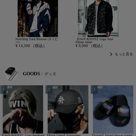
Switching Track Blouson (ネイビ
【OWN ROOTS】Logo Total
ー)
Pattern Jacket
¥
14,300
（税込）
¥
9,900
（税込）
chevron_right
もっと見る
GOODS
グッズ
【OWN ROOTS】 Logo Headband
【Black Letter】Embroidery
【Splash】Splash Shower Sandal