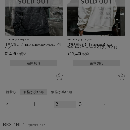
DIVINER ディバイナー
DIVINER ディバイナー
【再入荷なし】Dirty Embroidery Hoodie(ブラ
【再入荷なし】【BlackLetter】Rear
ック)
Embroidery Cross Hoodie(オフホワイト)
¥
14,300
¥
15,400
税込
税込
在庫切れ
在庫切れ
新着順
価格が安い順
価格が高い順
1
2
3
BEST HIT
update 07.15