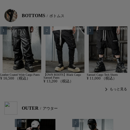
BOTTOMS
ボトムス
Leather Coated Wide Cargo Pants
【OWN ROOTS】Black Cargo
Sarouel Cargo Tech Shorts
¥
16,500
（税込）
Sarouel Pants
¥
11,000
（税込）
¥
13,200
（税込）
chevron_right
もっと見る
OUTER
アウター