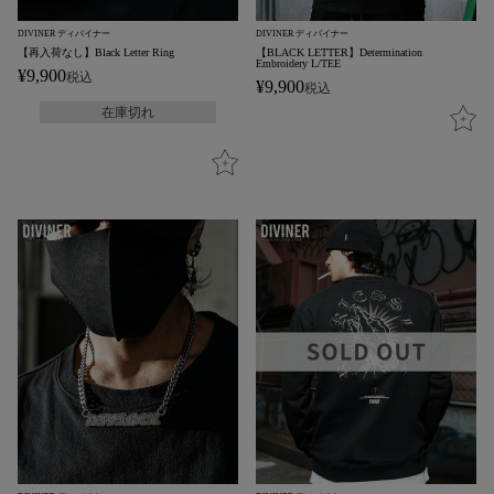
DIVINER ディバイナー
DIVINER ディバイナー
【再入荷なし】Black Letter Ring
【BLACK LETTER】Determination
Embroidery L/TEE
¥
9,900
税込
¥
9,900
税込
在庫切れ