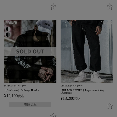
DIVINER ディバイナー
DIVINER ディバイナー
【Blackletter】Evilways Hoodie
【BLACK LETTER】Improvement Way
Sweatpants
¥
12,100
税込
¥
13,200
税込
在庫切れ