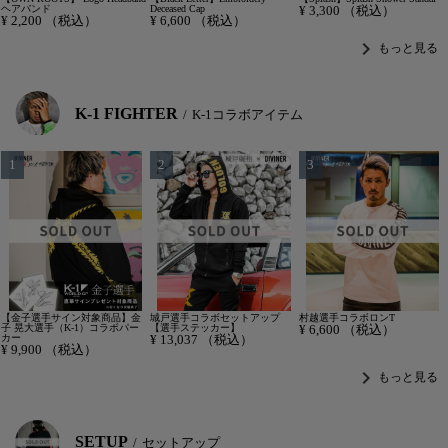
ヘアバンド
Deceased Cap
¥
3,300
（税込）
¥
2,200
（税込）
¥
6,600
（税込）
chevron_right
もっと見る
K-1 FIGHTER
K-1コラボアイテム
【金子選手サイン対象商品】金
城戸選手コラボセットアップ
村越選手コラボロンT
子 晃大選手（K-1）コラボパー
【選手ステッカー】
¥
6,600
（税込）
カー
¥
13,037
（税込）
¥
9,900
（税込）
chevron_right
もっと見る
SETUP
セットアップ