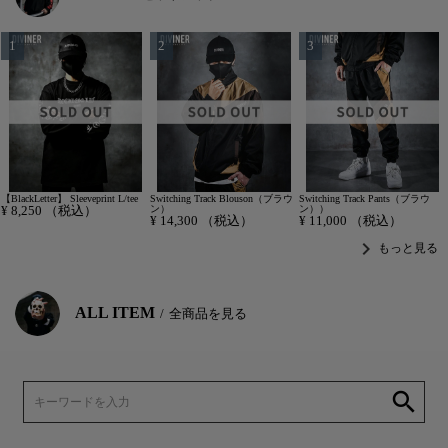
【BlackLetter】 Sleeveprint L/tee
Switching Track Blouson（ブラウ
Switching Track Pants（ブラウ
¥
8,250
（税込）
ン）
ン））
¥
14,300
（税込）
¥
11,000
（税込）
chevron_right
もっと見る
ALL ITEM
全商品を見る
search