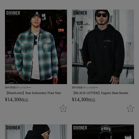
DIVINER ディバイナー
DIVINER ディバイナー
【BlackLetter】Rear Embroidery Plaid Shirt
【BLACK LETTER】Engrave Head Hoodie
¥
14,300
¥
14,300
税込
税込