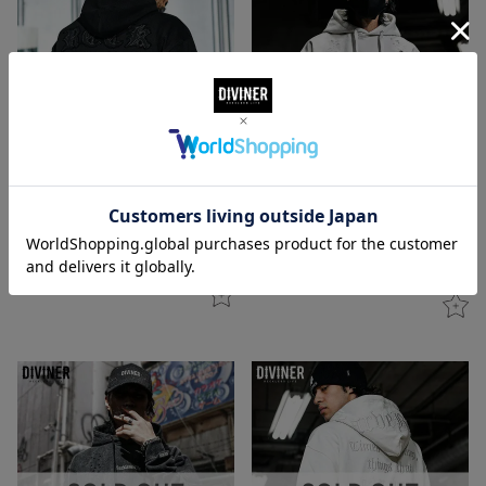
DIVINER ディバイナー
DIVINER ディバイナー
【BLACK LETTER】Improvement Way Hoodie
【BlackLetter】Dirty Embroidery Hoodie(オフ
ホワイト)
¥
14,300
税込
¥
14,300
税込