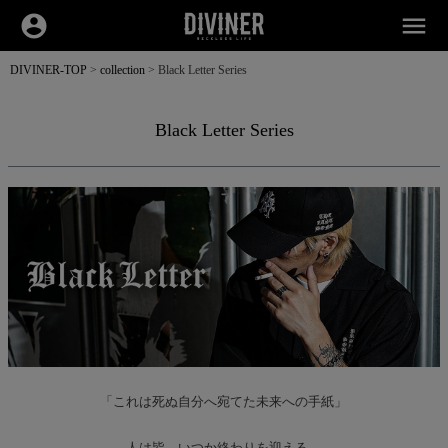
account_circle
menu
DIVINER-TOP
collection
Black Letter Series
Black Letter Series
「これは死ぬ自分へ宛てた未来への手紙」
人は皆、いつか終わりを迎える。