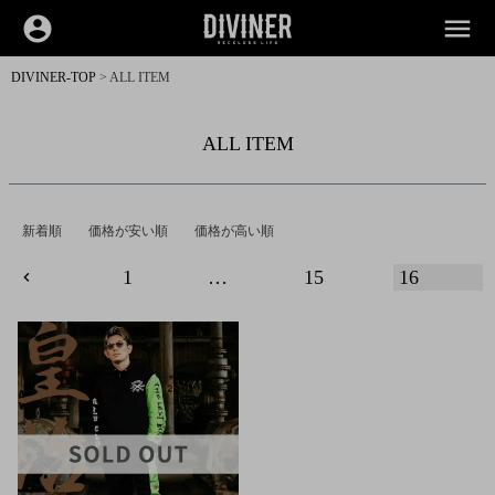
account_circle
menu
DIVINER-TOP
ALL ITEM
ALL ITEM
新着順
価格が安い順
価格が高い順
1
…
15
16