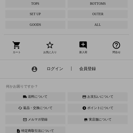
TOPS
BOTTOMS
SET UP
OUTER
GOODS
ALL
shopping_cart
star_border
add_comment
help_outline
カート
お気に入り
新入荷
問合せ
account_circle
ログイン
┃
会員登録
何かお困りですか？
送料について
お支払いについて
local_shipping
credit_card
返品・交換について
ポイントについて
cached
offline_bolt
メルマガ登録
実店舗について
mail_outline
store
特定商取引法について
description