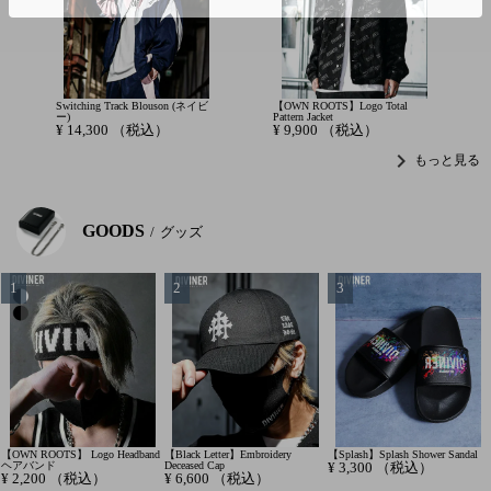
Switching Track Blouson (ネイビ
【OWN ROOTS】Logo Total
ー)
Pattern Jacket
¥
14,300
（税込）
¥
9,900
（税込）
chevron_right
もっと見る
GOODS
グッズ
【OWN ROOTS】 Logo Headband
【Black Letter】Embroidery
【Splash】Splash Shower Sandal
ヘアバンド
Deceased Cap
¥
3,300
（税込）
¥
2,200
（税込）
¥
6,600
（税込）