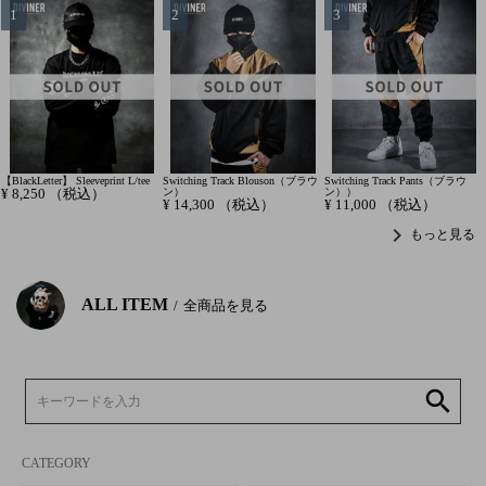
【BlackLetter】 Sleeveprint L/tee
Switching Track Blouson（ブラウ
Switching Track Pants（ブラウ
¥
8,250
（税込）
ン）
ン））
¥
14,300
（税込）
¥
11,000
（税込）
chevron_right
もっと見る
ALL ITEM
全商品を見る
search
CATEGORY