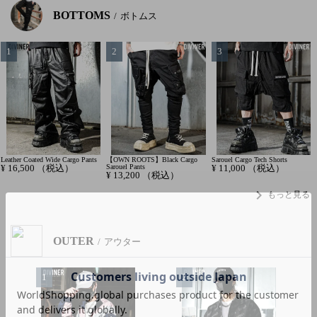
BOTTOMS
ボトムス
Leather Coated Wide Cargo Pants
【OWN ROOTS】Black Cargo
Sarouel Cargo Tech Shorts
¥
16,500
（税込）
Sarouel Pants
¥
11,000
（税込）
¥
13,200
（税込）
chevron_right
もっと見る
OUTER
アウター