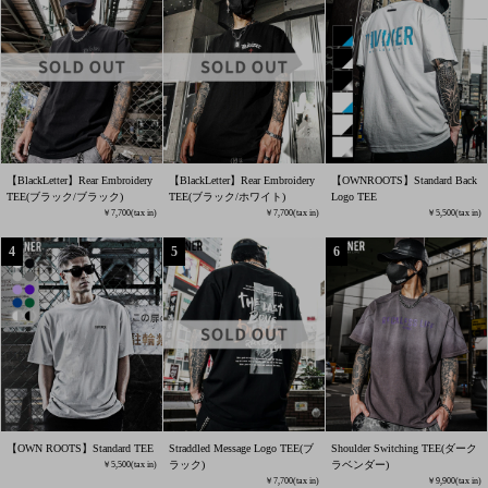
【BlackLetter】Rear Embroidery
【BlackLetter】Rear Embroidery
【OWNROOTS】Standard Back
TEE(ブラック/ブラック)
TEE(ブラック/ホワイト)
Logo TEE
7,700
7,700
5,500
【OWN ROOTS】Standard TEE
Straddled Message Logo TEE(ブ
Shoulder Switching TEE(ダーク
ラック)
ラベンダー)
5,500
7,700
9,900