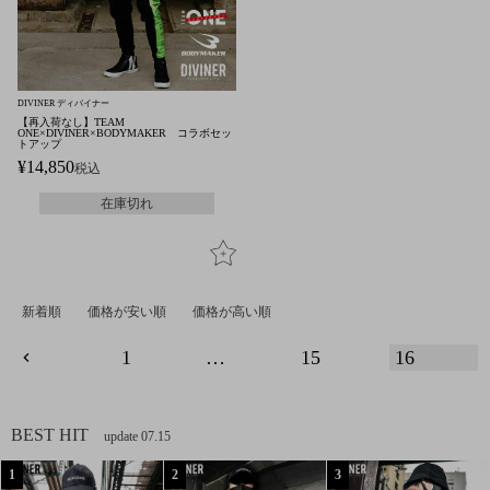
DIVINER ディバイナー
【再入荷なし】TEAM
ONE×DIVINER×BODYMAKER コラボセッ
トアップ
¥
14,850
税込
在庫切れ
新着順
価格が安い順
価格が高い順
1
…
15
16
BEST HIT
update 07.15