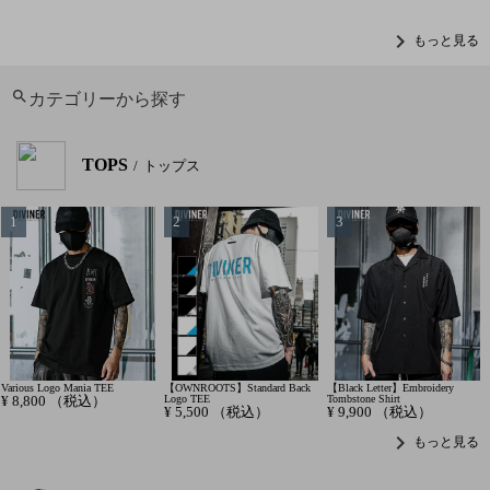
chevron_right
もっと見る
カテゴリーから探す
TOPS
トップス
Various Logo Mania TEE
【OWNROOTS】Standard Back
【Black Letter】Embroidery
¥
8,800
（税込）
Logo TEE
Tombstone Shirt
¥
5,500
（税込）
¥
9,900
（税込）
chevron_right
もっと見る