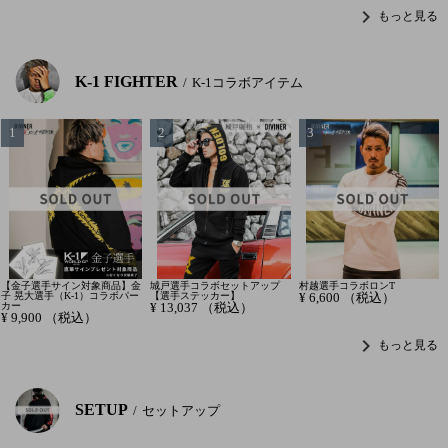
chevron_right
もっと見る
K-1 FIGHTER
K-1コラボアイテム
【金子選手サイン対象商品】金
城戸選手コラボセットアップ
村越選手コラボロンT
子 晃大選手（K-1）コラボパー
【選手ステッカー】
¥
6,600
（税込）
カー
¥
13,037
（税込）
¥
9,900
（税込）
chevron_right
もっと見る
SETUP
セットアップ