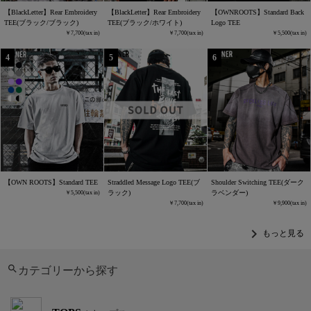
【BlackLetter】Rear Embroidery
【BlackLetter】Rear Embroidery
【OWNROOTS】Standard Back
TEE(ブラック/ブラック)
TEE(ブラック/ホワイト)
Logo TEE
7,700
7,700
5,500
【OWN ROOTS】Standard TEE
Straddled Message Logo TEE(ブ
Shoulder Switching TEE(ダーク
ラック)
ラベンダー)
5,500
7,700
9,900
chevron_right
もっと見る
カテゴリーから探す