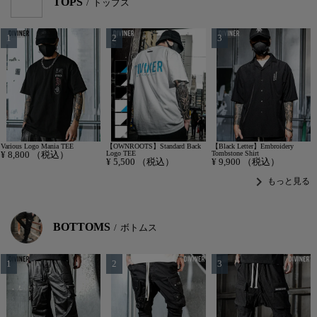
TOPS
トップス
Various Logo Mania TEE
【OWNROOTS】Standard Back
【Black Letter】Embroidery
¥
8,800
（税込）
Logo TEE
Tombstone Shirt
¥
5,500
（税込）
¥
9,900
（税込）
chevron_right
もっと見る
BOTTOMS
ボトムス