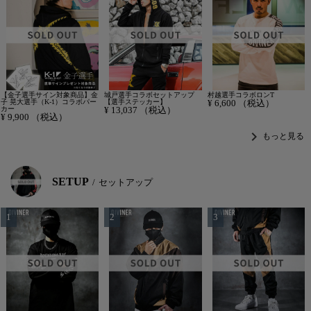
【金子選手サイン対象商品】金
城戸選手コラボセットアップ
村越選手コラボロンT
子 晃大選手（K-1）コラボパー
【選手ステッカー】
¥
6,600
（税込）
カー
¥
13,037
（税込）
¥
9,900
（税込）
chevron_right
もっと見る
SETUP
セットアップ