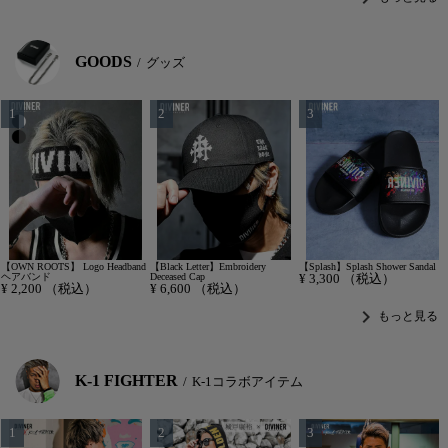
GOODS
グッズ
【OWN ROOTS】 Logo Headband
【Black Letter】Embroidery
【Splash】Splash Shower Sandal
ヘアバンド
Deceased Cap
¥
3,300
（税込）
¥
2,200
（税込）
¥
6,600
（税込）
chevron_right
もっと見る
K-1 FIGHTER
K-1コラボアイテム