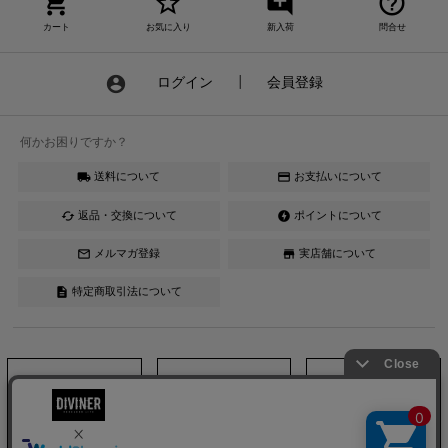
shopping_cart
star_border
add_comment
help_outline
カート
お気に入り
新入荷
問合せ
account_circle
ログイン
┃
会員登録
何かお困りですか？
送料について
お支払いについて
local_shipping
credit_card
返品・交換について
ポイントについて
cached
offline_bolt
メルマガ登録
実店舗について
mail_outline
store
特定商取引法について
description
Instagram
LINE
YouTube