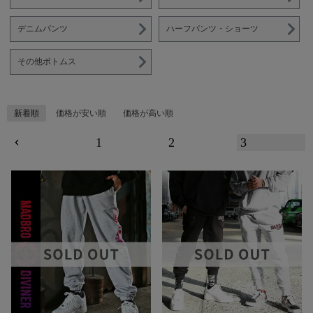
デニムパンツ
ハーフパンツ・ショーツ
その他ボトムス
新着順
価格が安い順
価格が高い順
1
2
3