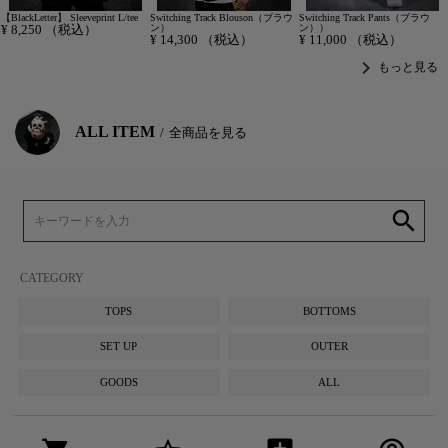
【BlackLetter】 Sleeveprint L/tee
Switching Track Blouson（ブラウ
Switching Track Pants（ブラウ
¥
8,250
（税込）
ン）
ン））
¥
14,300
（税込）
¥
11,000
（税込）
chevron_right
もっと見る
ALL ITEM
全商品を見る
search
CATEGORY
TOPS
BOTTOMS
SET UP
OUTER
GOODS
ALL