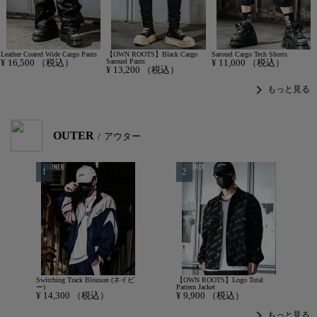
Leather Coated Wide Cargo Pants
【OWN ROOTS】Black Cargo
Sarouel Cargo Tech Shorts
¥
16,500
（税込）
Sarouel Pants
¥
11,000
（税込）
¥
13,200
（税込）
chevron_right
もっと見る
OUTER
アウター
Switching Track Blouson (ネイビ
【OWN ROOTS】Logo Total
ー)
Pattern Jacket
¥
14,300
（税込）
¥
9,900
（税込）
chevron_right
もっと見る