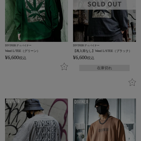
DIVINER ディバイナー
DIVINER ディバイナー
Weed L/TEE（グリーン）
【再入荷なし】Weed L/STEE（ブラック）
¥
6,600
¥
6,600
税込
税込
在庫切れ