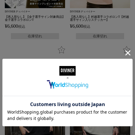
DIVINER ディバイナー
DIVINER ディバイナー
【再入荷なし】【金子選手サイン対象商品】
【再入荷なし】村越選手コラボロンT【村越
金子選手コラボロンT
選手サイン入りステッカー】
¥
6,600
¥
6,600
税込
税込
在庫切れ
在庫切れ