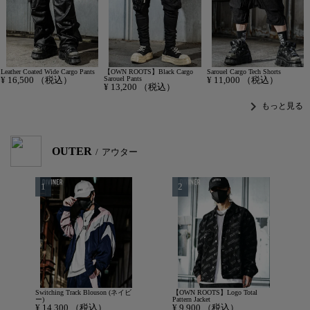
Leather Coated Wide Cargo Pants
【OWN ROOTS】Black Cargo
Sarouel Cargo Tech Shorts
¥
16,500
（税込）
Sarouel Pants
¥
11,000
（税込）
¥
13,200
（税込）
chevron_right
もっと見る
OUTER
アウター
Switching Track Blouson (ネイビ
【OWN ROOTS】Logo Total
ー)
Pattern Jacket
¥
14,300
（税込）
¥
9,900
（税込）