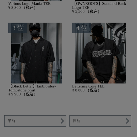
Various Logo Mania TEE
【OWNROOTS】Standard Back
¥
8,800
（税込）
Logo TEE
¥
5,500
（税込）
【Black Letter】Embroidery
Lettering Core TEE
Tombstone Shirt
¥
8,800
（税込）
¥
9,900
（税込）
半袖
長袖