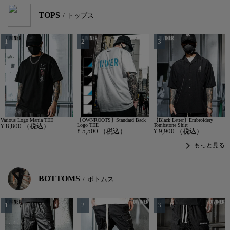
TOPS
トップス
Various Logo Mania TEE
【OWNROOTS】Standard Back
【Black Letter】Embroidery
¥
8,800
（税込）
Logo TEE
Tombstone Shirt
¥
5,500
（税込）
¥
9,900
（税込）
chevron_right
もっと見る
BOTTOMS
ボトムス