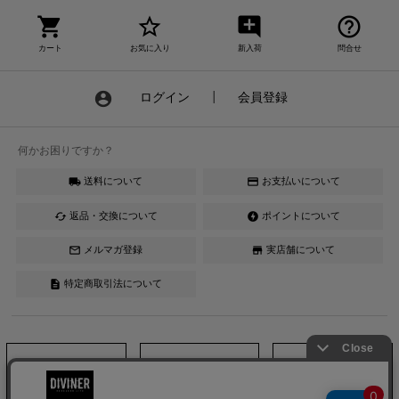
shopping_cart
star_border
add_comment
help_outline
カート
お気に入り
新入荷
問合せ
account_circle
ログイン
┃
会員登録
何かお困りですか？
送料について
お支払いについて
local_shipping
credit_card
返品・交換について
ポイントについて
cached
offline_bolt
メルマガ登録
実店舗について
mail_outline
store
特定商取引法について
description