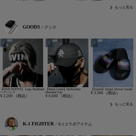
chevron_right
もっと見る
GOODS
グッズ
【OWN ROOTS】 Logo Headband
【Black Letter】Embroidery
【Splash】Splash Shower Sandal
ヘアバンド
Deceased Cap
¥
3,300
（税込）
¥
2,200
（税込）
¥
6,600
（税込）
chevron_right
もっと見る
K-1 FIGHTER
K-1コラボアイテム