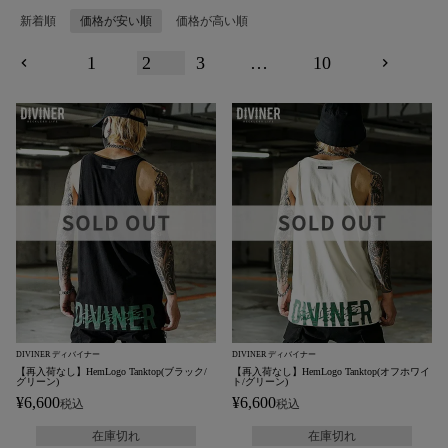
新着順
価格が安い順
価格が高い順
1
2
3
…
10
DIVINER ディバイナー
DIVINER ディバイナー
【再入荷なし】HemLogo Tanktop(ブラック/
【再入荷なし】HemLogo Tanktop(オフホワイ
グリーン)
ト/グリーン)
¥
6,600
¥
6,600
税込
税込
在庫切れ
在庫切れ