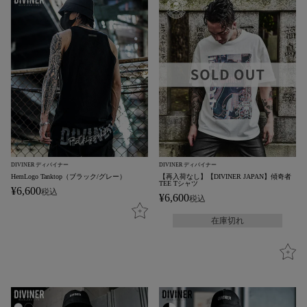
DIVINER ディバイナー
DIVINER ディバイナー
HemLogo Tanktop（ブラック/グレー）
【再入荷なし】【DIVINER JAPAN】傾奇者
TEE Tシャツ
¥
6,600
税込
¥
6,600
税込
在庫切れ