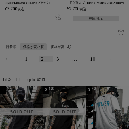
Powder Discharge Nosleeve(ブラック)
【再入荷なし】Dirty Switching Logo Nosleeve
¥
7,700
¥
7,700
税込
税込
在庫切れ
新着順
価格が安い順
価格が高い順
1
2
3
…
10
BEST HIT
update 07.15