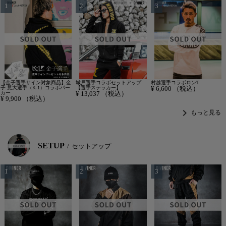
【金子選手サイン対象商品】金
城戸選手コラボセットアップ
村越選手コラボロンT
子 晃大選手（K-1）コラボパー
【選手ステッカー】
¥
6,600
（税込）
カー
¥
13,037
（税込）
¥
9,900
（税込）
chevron_right
もっと見る
SETUP
セットアップ