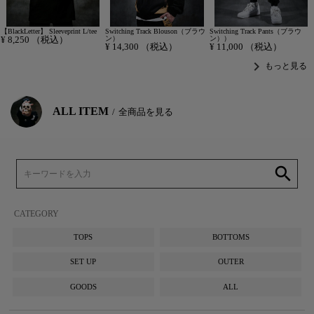
【BlackLetter】 Sleeveprint L/tee
Switching Track Blouson（ブラウ
Switching Track Pants（ブラウ
¥
8,250
（税込）
ン）
ン））
¥
14,300
（税込）
¥
11,000
（税込）
chevron_right
もっと見る
ALL ITEM
全商品を見る
search
CATEGORY
TOPS
BOTTOMS
SET UP
OUTER
GOODS
ALL