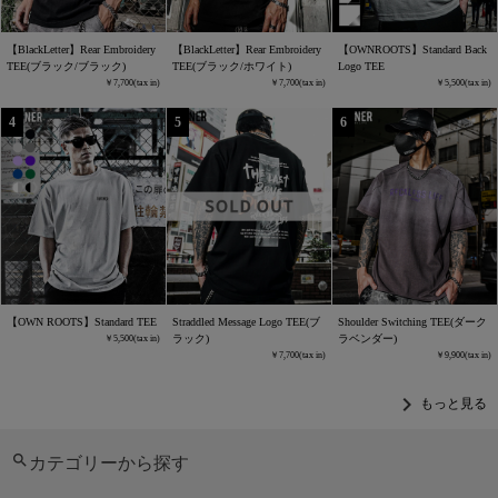
【BlackLetter】Rear Embroidery
【BlackLetter】Rear Embroidery
【OWNROOTS】Standard Back
TEE(ブラック/ブラック)
TEE(ブラック/ホワイト)
Logo TEE
7,700
7,700
5,500
【OWN ROOTS】Standard TEE
Straddled Message Logo TEE(ブ
Shoulder Switching TEE(ダーク
ラック)
ラベンダー)
5,500
7,700
9,900
chevron_right
もっと見る
カテゴリーから探す