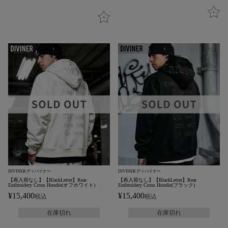
DIVINER ディバイナー
DIVINER ディバイナー
【再入荷なし】【BlackLetter】Rear
【再入荷なし】【BlackLetter】Rear
Embroidery Cross Hoodie(オフホワイト)
Embroidery Cross Hoodie(ブラック)
¥
15,400
¥
15,400
税込
税込
在庫切れ
在庫切れ