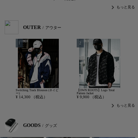
chevron_right
もっと見る
OUTER
アウター
Switching Track Blouson (ネイビ
【OWN ROOTS】Logo Total
ー)
Pattern Jacket
¥
14,300
（税込）
¥
9,900
（税込）
chevron_right
もっと見る
GOODS
グッズ