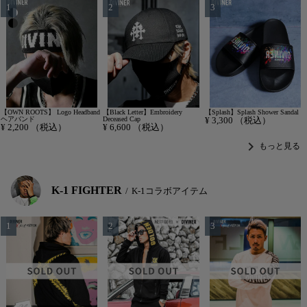
【OWN ROOTS】 Logo Headband
【Black Letter】Embroidery
【Splash】Splash Shower Sandal
ヘアバンド
Deceased Cap
¥
3,300
（税込）
¥
2,200
（税込）
¥
6,600
（税込）
chevron_right
もっと見る
K-1 FIGHTER
K-1コラボアイテム