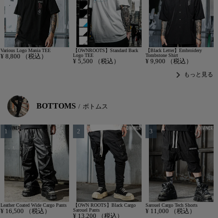
Various Logo Mania TEE
【OWNROOTS】Standard Back
【Black Letter】Embroidery
¥
8,800
（税込）
Logo TEE
Tombstone Shirt
¥
5,500
（税込）
¥
9,900
（税込）
chevron_right
もっと見る
BOTTOMS
ボトムス
Leather Coated Wide Cargo Pants
【OWN ROOTS】Black Cargo
Sarouel Cargo Tech Shorts
¥
16,500
（税込）
Sarouel Pants
¥
11,000
（税込）
¥
13,200
（税込）