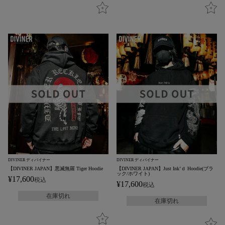
DIVINER ディバイナー
DIVINER ディバイナー
【DIVINER JAPAN】悪滅無羅 Tiger Hoodie
【DIVINER JAPAN】Just Ink’ｄ Hoodie(ブラ
ック/ホワイト)
¥
17,600
税込
¥
17,600
税込
在庫切れ
在庫切れ