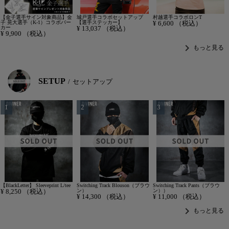
【金子選手サイン対象商品】金
城戸選手コラボセットアップ
村越選手コラボロンT
子 晃大選手（K-1）コラボパー
【選手ステッカー】
¥
6,600
（税込）
カー
¥
13,037
（税込）
¥
9,900
（税込）
chevron_right
もっと見る
SETUP
セットアップ
【BlackLetter】 Sleeveprint L/tee
Switching Track Blouson（ブラウ
Switching Track Pants（ブラウ
¥
8,250
（税込）
ン）
ン））
¥
14,300
（税込）
¥
11,000
（税込）
chevron_right
もっと見る