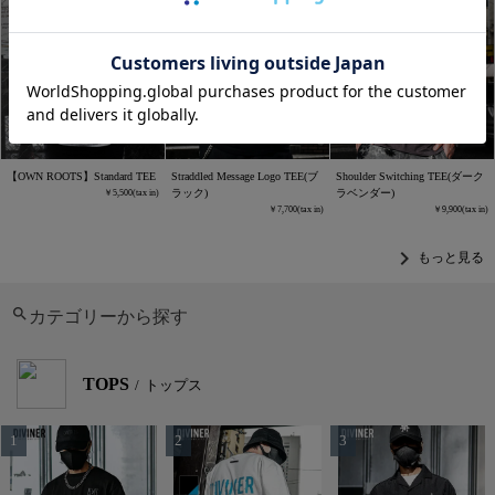
【OWN ROOTS】Standard TEE
Straddled Message Logo TEE(ブ
Shoulder Switching TEE(ダーク
ラック)
ラベンダー)
5,500
7,700
9,900
chevron_right
もっと見る
カテゴリーから探す
TOPS
トップス