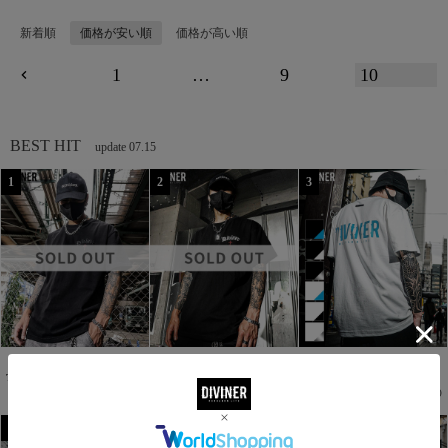
新着順
価格が安い順
価格が高い順
1
…
9
10
BEST HIT
update 07.15
【BlackLetter】Rear Embroidery
【BlackLetter】Rear Embroidery
【OWNROOTS】Standard Back
TEE(ブラック/ブラック)
TEE(ブラック/ホワイト)
Logo TEE
7,700
7,700
5,500