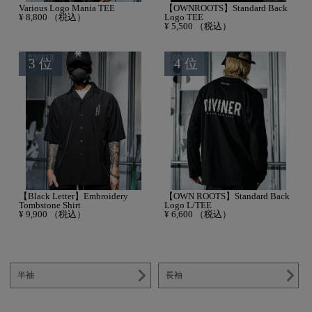
Various Logo Mania TEE
【OWNROOTS】Standard Back
¥
8,800
（税込）
Logo TEE
¥
5,500
（税込）
【Black Letter】Embroidery
【OWN ROOTS】Standard Back
Tombstone Shirt
Logo L/TEE
¥
9,900
（税込）
¥
6,600
（税込）
半袖
長袖