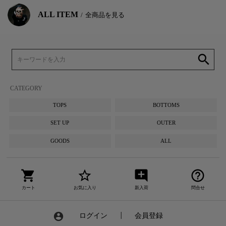
ALL ITEM
全商品を見る
search
CATEGORY
TOPS
BOTTOMS
SET UP
OUTER
GOODS
ALL
shopping_cart
star_border
add_comment
help_outline
カート
お気に入り
新入荷
問合せ
account_circle
ログイン
┃
会員登録