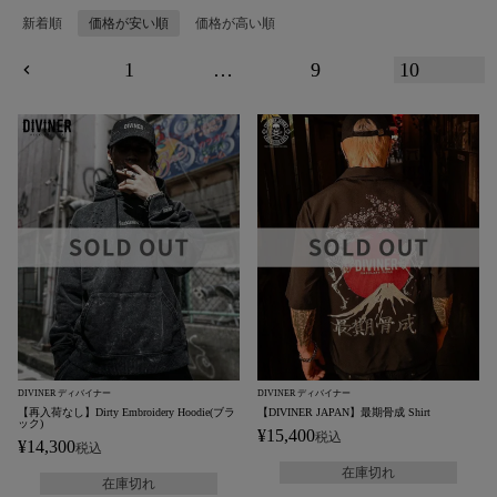
新着順
価格が安い順
価格が高い順
1
…
9
10
DIVINER ディバイナー
DIVINER ディバイナー
【再入荷なし】Dirty Embroidery Hoodie(ブラ
【DIVINER JAPAN】最期骨成 Shirt
ック)
¥
15,400
税込
¥
14,300
税込
在庫切れ
在庫切れ