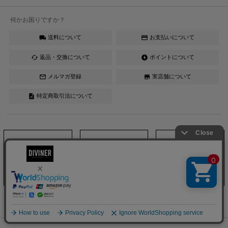
何かお困りですか？
送料について
お支払いについて
local_shipping
credit_card
返品・交換について
ポイントについて
cached
offline_bolt
メルマガ登録
実店舗について
mail_outline
store
特定商取引法について
description
Instagram
LINE
YouTube
カートへ
DIVINER official ONLINESHOP